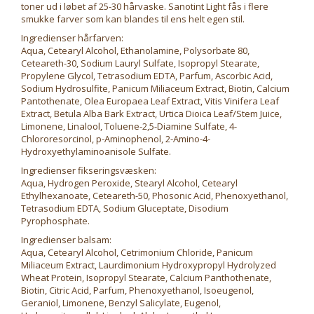
toner ud i løbet af 25-30 hårvaske. Sanotint Light fås i flere
smukke farver som kan blandes til ens helt egen stil.
Ingredienser hårfarven:
Aqua, Cetearyl Alcohol, Ethanolamine, Polysorbate 80,
Ceteareth-30, Sodium Lauryl Sulfate, Isopropyl Stearate,
Propylene Glycol, Tetrasodium EDTA, Parfum, Ascorbic Acid,
Sodium Hydrosulfite, Panicum Miliaceum Extract, Biotin, Calcium
Pantothenate, Olea Europaea Leaf Extract, Vitis Vinifera Leaf
Extract, Betula Alba Bark Extract, Urtica Dioica Leaf/Stem Juice,
Limonene, Linalool, Toluene-2,5-Diamine Sulfate, 4-
Chlororesorcinol, p-Aminophenol, 2-Amino-4-
Hydroxyethylaminoanisole Sulfate.
Ingredienser fikseringsvæsken:
Aqua, Hydrogen Peroxide, Stearyl Alcohol, Cetearyl
Ethylhexanoate, Ceteareth-50, Phosonic Acid, Phenoxyethanol,
Tetrasodium EDTA, Sodium Gluceptate, Disodium
Pyrophosphate.
Ingredienser balsam:
Aqua, Cetearyl Alcohol, Cetrimonium Chloride, Panicum
Miliaceum Extract, Laurdimonium Hydroxypropyl Hydrolyzed
Wheat Protein, Isopropyl Stearate, Calcium Panthothenate,
Biotin, Citric Acid, Parfum, Phenoxyethanol, Isoeugenol,
Geraniol, Limonene, Benzyl Salicylate, Eugenol,