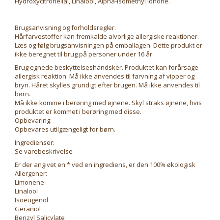
Hydroxycitronellal, Linalool, Alpha-Isomethyl Ionone.
Brugsanvisning og forholdsregler:
Hårfarvestoffer kan fremkalde alvorlige allergiske reaktioner.
Læs og følg brugsanvisningen på emballagen. Dette produkt er
ikke beregnet til brug på personer under 16 år.
Brug egnede beskyttelseshandsker. Produktet kan forårsage
allergisk reaktion. Må ikke anvendes til farvning af vipper og
bryn. Håret skylles grundigt efter brugen. Må ikke anvendes til
børn.
Må ikke komme i berøring med øjnene. Skyl straks øjnene, hvis
produktet er kommet i berøring med disse.
Opbevaring:
Opbevares utilgængeligt for børn.
Ingredienser:
Se varebeskrivelse
Er der angivet en * ved en ingrediens, er den 100% økologisk
Allergener:
Limonene
Linalool
Isoeugenol
Geraniol
Benzyl Salicylate