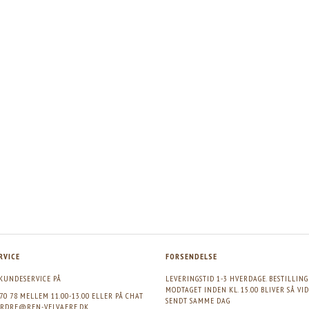
RVICE
FORSENDELSE
KUNDESERVICE PÅ
LEVERINGSTID 1-3 HVERDAGE. BESTILLIN
MODTAGET INDEN KL. 15.00 BLIVER SÅ VI
 70 78 MELLEM 11.00-13.00 ELLER PÅ CHAT
SENDT SAMME DAG
RDRE@REN-VELVAERE.DK