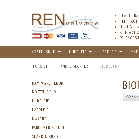
FRAGT FRA
FRI FRAGT
HURTIG LE
KONTAKT O
90 DAGES 
KOSTTILSKUD
HUDPLEJE
HÅRPLEJE
MAK
FORSIDE
ANDRE MÆRKER
BIOREGENA
BIO
KAMPAGNETILBUD
KOSTTILSKUD
MÆRKE
HUDPLEJE
HÅRPLEJE
MAKEUP
PARFUMER & DUFTE
SLANK & SUND