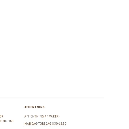
AFHENTNING
GER
AFHENTNING AF VARER:
DT MULIGT
MANDAG-TORSDAG 8.30-15.30