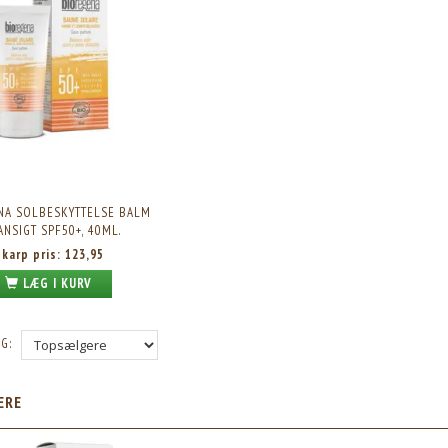
NA SOLBESKYTTELSE BALM
 ANSIGT SPF50+, 40ML.
Skarp pris:
123,95
LÆG I KURV
G:
ÆRE