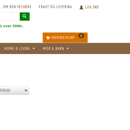
OM REN VELVÆRE
FRAGT OG LEVERING
LOG IND
øb over 500kr.
0
INDKØBSKURV
HOME & LIVING
MOR & BARN
NIVEAU