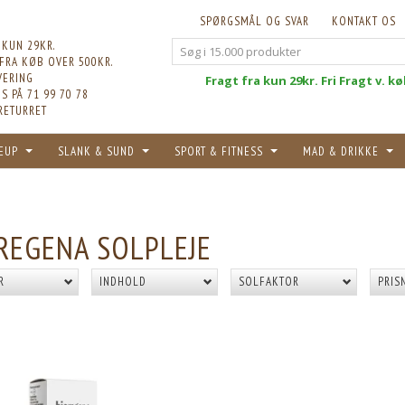
SPØRGSMÅL OG SVAR
KONTAKT OS
 KUN 29KR.
 FRA KØB OVER 500KR.
VERING
Fri
Fragt fra kun 29kr. Fri Fragt v. k
S PÅ 71 99 70 78
RETURRET
EUP
SLANK & SUND
SPORT & FITNESS
MAD & DRIKKE
REGENA SOLPLEJE
R
INDHOLD
SOLFAKTOR
PRIS