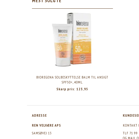
MEST SOLGTE
BIOREGENA SOLBESKYTTELSE BALM TIL ANSIGT
SPF50+, 40ML.
Skarp pris:
123,95
ADRESSE
KUNDESE
REN VELVÆRE APS
KONTAKT 
SAMSØVEJ 13
TLF 71 99
OG MAIL
O