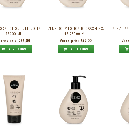
ODY LOTION PURE NO. 42
ZENZ BODY LOTION BLOSSOM NO.
ZENZ HAN
250.00 ML.
43 250.00 ML.
Vores pris:
259,00
Vores pris:
259,00
Vor
LÆG I KURV
LÆG I KURV
EING FACE CREAM PURE NO. 101
ZENZ CLOUD NIGHT CREAM 50.00 ML
50.00 ML.
Vores pris:
250,00
Vores pris:
399,00