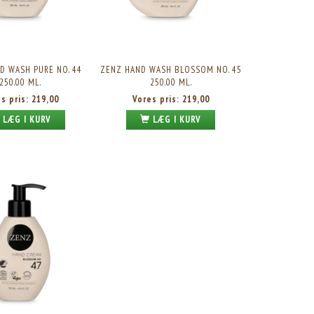
D WASH PURE NO. 44
ZENZ HAND WASH BLOSSOM NO. 45
250.00 ML.
250.00 ML.
es pris:
219,00
Vores pris:
219,00
LÆG I KURV
LÆG I KURV
ZENZ PURE DAY CREAM SPF15 50.00 ML.
ZENZ PURE EYE CREAM 15.00 
Vores pris:
399,00
Vores pris:
299,00