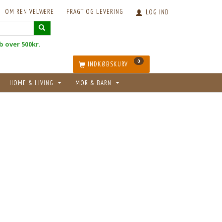
OM REN VELVÆRE
FRAGT OG LEVERING
LOG IND
øb over 500kr.
0
INDKØBSKURV
HOME & LIVING
MOR & BARN