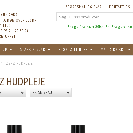
SPØRGSMÅL OG SVAR
KONTAKT OS
 KUN 29KR.
 FRA KØB OVER 500KR.
VERING
Fri
Fragt fra kun 29kr. Fri Fragt v. k
S PÅ 71 99 70 78
RETURRET
KEUP
SLANK & SUND
SPORT & FITNESS
MAD & DRIKKE
ZENZ HUDPLEJE
Z HUDPLEJE
R
PRISNIVEAU