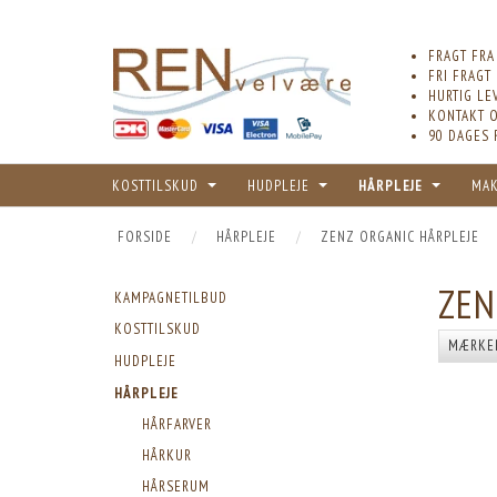
FRAGT FRA
FRI FRAGT
HURTIG LE
KONTAKT O
90 DAGES 
KOSTTILSKUD
HUDPLEJE
HÅRPLEJE
MA
FORSIDE
HÅRPLEJE
ZENZ ORGANIC HÅRPLEJE
ZEN
KAMPAGNETILBUD
KOSTTILSKUD
MÆRKE
HUDPLEJE
HÅRPLEJE
HÅRFARVER
HÅRKUR
HÅRSERUM