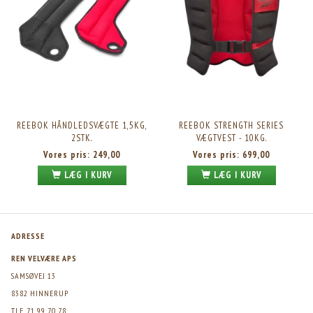
REEBOK HÅNDLEDSVÆGTE 1,5KG,
REEBOK STRENGTH SERIES
2STK.
VÆGTVEST - 10KG.
Vores pris:
249,00
Vores pris:
699,00
LÆG I KURV
LÆG I KURV
ADRESSE
REN VELVÆRE APS
SAMSØVEJ 13
8382 HINNERUP
TLF. 71 99 70 78