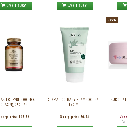
LÆG I KURV
LÆG I KURV
-25%
GAR FOLSYRE 400 MCG
DERMA ECO BABY SHAMPOO, BAD,
RUDOLPH
FOLACIN), 250 TABL.
150 ML
Skarp pris:
126,68
Skarp pris:
26,95
Vor
Vej