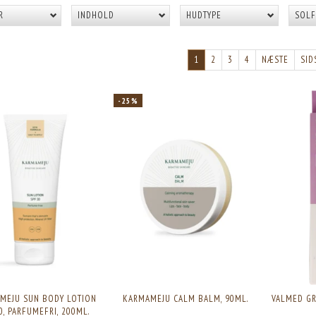
R
INDHOLD
HUDTYPE
SOLF
1
2
3
4
NÆSTE
SID
-25%
MEJU SUN BODY LOTION
KARMAMEJU CALM BALM, 90ML.
VALMED GR
0, PARFUMEFRI, 200ML.