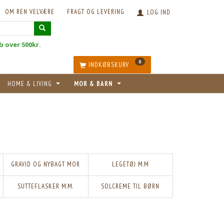
OM REN VELVÆRE
FRAGT OG LEVERING
LOG IND
øb over 500kr.
0
INDKØBSKURV
HOME & LIVING
MOR & BARN
GRAVID OG NYBAGT MOR
LEGETØJ M.M
SUTTEFLASKER M.M.
SOLCREME TIL BØRN