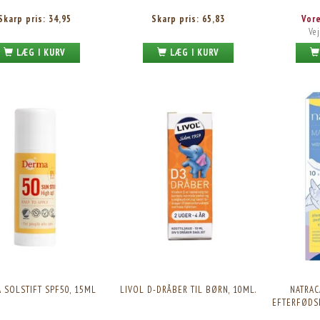
Skarp pris:
34,95
Skarp pris:
65,83
Vor
Vej
LÆG I KURV
LÆG I KURV
MEJU CALM BALM, 90ML.
VALMED GRAVIDITETSTEST 5 STK, STRIMMEL
Vores pris:
246,75
Skarp pris:
22,95
Vejl. pris:
329,00
 SOLSTIFT SPF50, 15ML
LIVOL D-DRÅBER TIL BØRN, 10ML.
NATRA
EFTERFØDSE