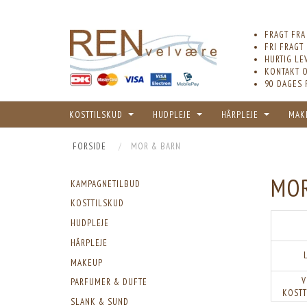
FRAGT FRA
FRI FRAGT
HURTIG LE
KONTAKT O
90 DAGES 
KOSTTILSKUD
HUDPLEJE
HÅRPLEJE
MAK
FORSIDE
MOR & BARN
MOR
KAMPAGNETILBUD
KOSTTILSKUD
HUDPLEJE
HÅRPLEJE
MAKEUP
V
PARFUMER & DUFTE
KOSTT
SLANK & SUND