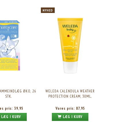
NYHED
 AMMEINDLÆG ØKO, 26
WELEDA CALENDULA WEATHER
STK.
PROTECTION CREAM, 30ML.
es pris:
39,95
Vores pris:
87,95
LÆG I KURV
LÆG I KURV