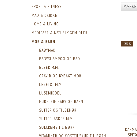
SPORT & FITNESS
MÆRKE
MAD & DRIKKE
HOME & LIVING
MEDICARE & NATURLÆGEMIDLER
MOR & BARN
-25%
BABYMAD
BABYSHAMPOO OG BAD
BLEER M.M.
GRAVID OG NYBAGT MOR
LEGETØJ M.M
LUSEMIDDEL
HUDPLEJE BABY OG BARN
SUTTER OG TILBEHØR
SUTTEFLASKER M.M.
SOLCREME TIL BØRN
KARMA
SPF3
VITAMINER OG KOSTTILSKUD TIL BØRN