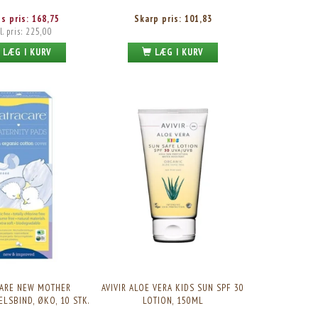
es pris:
168,75
Skarp pris:
101,83
l. pris:
225,00
LÆG I KURV
LÆG I KURV
RUDOLPH CARE SUN KIDS LOTION SPF 50, 200ML.
DERMA ECO BABY OLIE, 150 
Vores pris:
191,25
Skarp pris:
34,95
Vejl. pris:
255,00
CARE NEW MOTHER
AVIVIR ALOE VERA KIDS SUN SPF 30
LSBIND, ØKO, 10 STK.
LOTION, 150ML