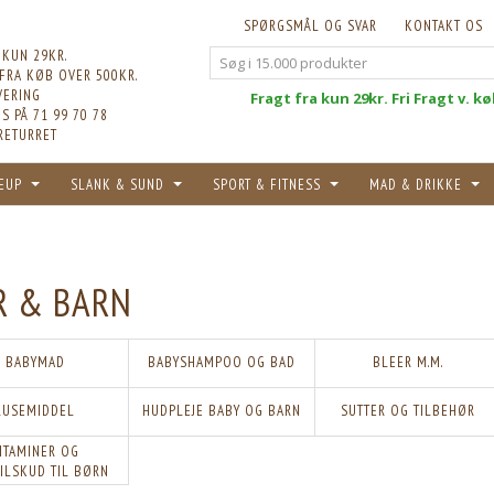
SPØRGSMÅL OG SVAR
KONTAKT OS
 KUN 29KR.
 FRA KØB OVER 500KR.
VERING
Fri
Fragt fra kun 29kr. Fri Fragt v. k
S PÅ 71 99 70 78
RETURRET
EUP
SLANK & SUND
SPORT & FITNESS
MAD & DRIKKE
 & BARN
BABYMAD
BABYSHAMPOO OG BAD
BLEER M.M.
LUSEMIDDEL
HUDPLEJE BABY OG BARN
SUTTER OG TILBEHØR
ITAMINER OG
ILSKUD TIL BØRN