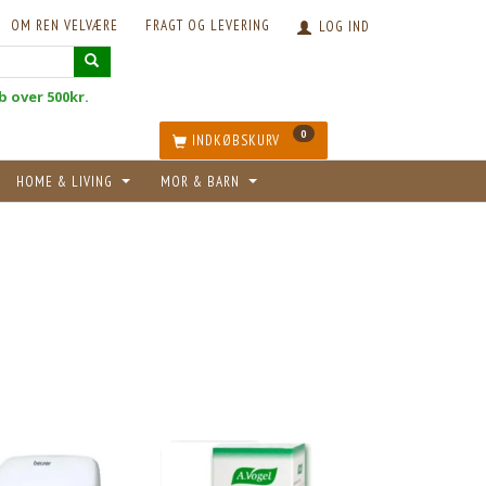
OM REN VELVÆRE
FRAGT OG LEVERING
LOG IND
øb over 500kr.
0
INDKØBSKURV
HOME & LIVING
MOR & BARN
POPULÆR
-33%
KØB 15+ OG FÅ 18% RABAT
MÆNGDERABAT