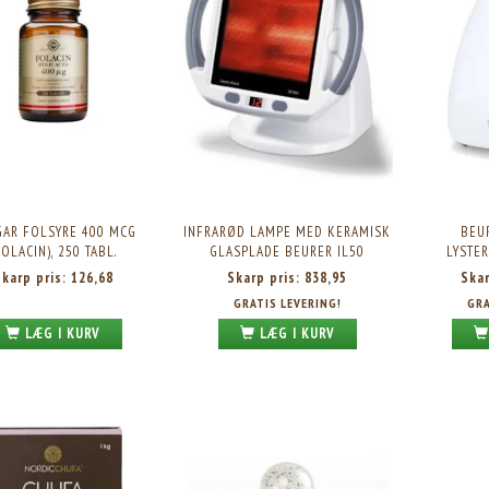
LATE DIET VALUE PACK, 960G.
NUPO ONE MEAL BAR BROWNIE CRUNCH, 60G.
1STK.
Vores pris:
234,95
Skarp pris:
21,95
Vejl. pris:
349,95
GAR FOLSYRE 400 MCG
INFRARØD LAMPE MED KERAMISK
BEU
FOLACIN), 250 TABL.
GLASPLADE BEURER IL50
LYSTE
Skarp pris:
126,68
Skarp pris:
838,95
Ska
GRATIS LEVERING!
GRA
LÆG I KURV
LÆG I KURV