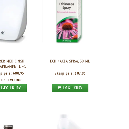
NUPO ONE MEAL BAR TOFFEE CRUNCH, 60G. 1STK.
NUPO STRAWBERRY DIET VALUE PAC
Skarp pris:
21,95
Vores pris:
234,95
Vejl. pris:
349,95
RER MEDICINSK
ECHINACEA SPRAY, 30 ML
RAPILAMPE TL 41T
rp pris:
680,95
Skarp pris:
107,95
TIS LEVERING!
LÆG I KURV
LÆG I KURV