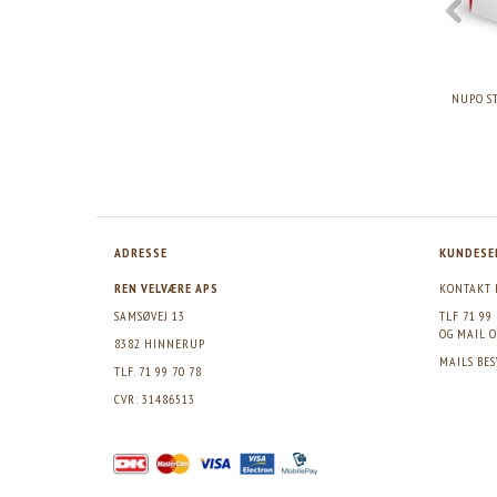
NUPO ONE MEAL BAR BROWNIE
NUPO ONE MEAL BAR TOFFEE CRUNCH,
NUPO S
CRUNCH, 60G. 1STK.
60G. 1STK.
Skarp pris:
21,95
Skarp pris:
21,95
ADRESSE
KUNDESE
REN VELVÆRE APS
KONTAKT 
SAMSØVEJ 13
TLF 71 99
OG MAIL
O
8382 HINNERUP
MAILS BE
TLF. 71 99 70 78
CVR: 31486513
>