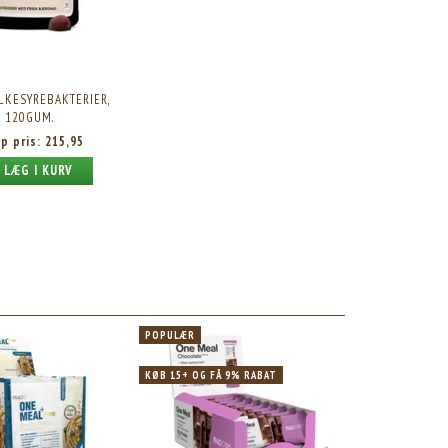
LKESYREBAKTERIER,
120GUM.
rp pris:
215,95
LÆG I KURV
POPULÆR
KØB 15+ OG FÅ 9% RABAT