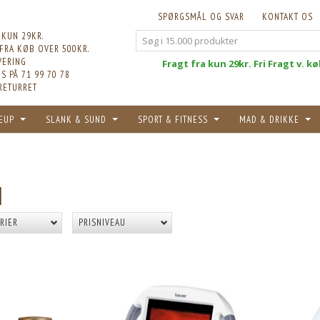
SPØRGSMÅL OG SVAR
KONTAKT OS
 KUN 29KR.
 FRA KØB OVER 500KR.
VERING
Fri
Fragt fra kun 29kr. Fri Fragt v. k
S PÅ 71 99 70 78
RETURRET
EUP
SLANK & SUND
SPORT & FITNESS
MAD & DRIKKE
N
RIER
PRISNIVEAU
POPULÆR
T
KØB 15+ OG FÅ 18% RABAT