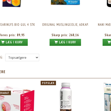
TEARINLYS BIO GUL 4 STK
ORIGINAL MUSLINGEOLIE, 60KAP.
NANI MÆ
Vores pris:
89,95
Skarp pris:
268,16
Ska
LÆG I KURV
LÆG I KURV
G:
ÆRE
POPULÆR
ERABAT