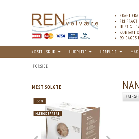
FRAGT FRA
FRI FRAGT
HURTIG LE
KONTAKT O
90 DAGES 
KOSTTILSKUD
HUDPLEJE
HÅRPLEJE
MAK
FORSIDE
NA
MEST SOLGTE
KATEGO
-33%
-33%
MÆNGDERABAT
MÆNGDERABA