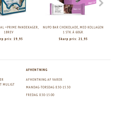
AL +PRIME PANDEKAGER,
NUPO BAR CHOKOLADE, MED KOLLAGEN
COOLA CLASS
1BREV
1 STK. Á 60GR.
FRAGRANCE-FRE
rp pris:
19,95
Skarp pris:
21,95
Skarp pr
AFHENTNING
GER
AFHENTNING AF VARER:
DT MULIGT
MANDAG-TORSDAG 8.30-15.30
FREDAG. 8.30-15.00