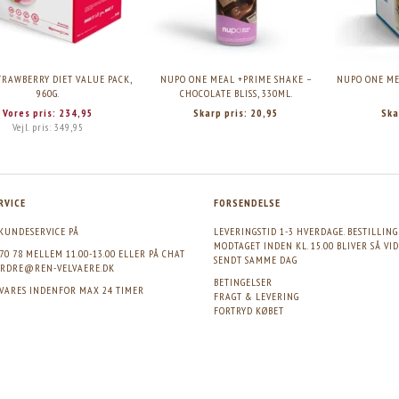
TRAWBERRY DIET VALUE PACK,
NUPO ONE MEAL +PRIME SHAKE –
NUPO ONE ME
960G.
CHOCOLATE BLISS, 330ML.
Vores pris:
234,95
Skarp pris:
20,95
Ska
Vejl. pris:
349,95
RVICE
FORSENDELSE
KUNDESERVICE PÅ
LEVERINGSTID 1-3 HVERDAGE. BESTILLIN
MODTAGET INDEN KL. 15.00 BLIVER SÅ VI
 70 78 MELLEM 11.00-13.00 ELLER PÅ CHAT
SENDT SAMME DAG
RDRE@REN-VELVAERE.DK
BETINGELSER
SVARES INDENFOR MAX 24 TIMER
FRAGT & LEVERING
FORTRYD KØBET