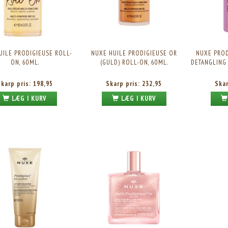
UILE PRODIGIEUSE ROLL-
NUXE HUILE PRODIGIEUSE OR
NUXE PROD
ON, 60ML.
(GULD) ROLL-ON, 60ML.
DETANGLING 
Skarp pris:
198,95
Skarp pris:
232,95
Ska
LÆG I KURV
LÆG I KURV
ODIGIEUSE OR - GOLDEN SHIMMER
NUXE HUILE PRODIGIEUSE OR - GOLDEN SHIMMER
KROPSOLIE, 100ML.
KROPSOLIE, 50ML.
Skarp pris:
270,95
Skarp pris:
180,95