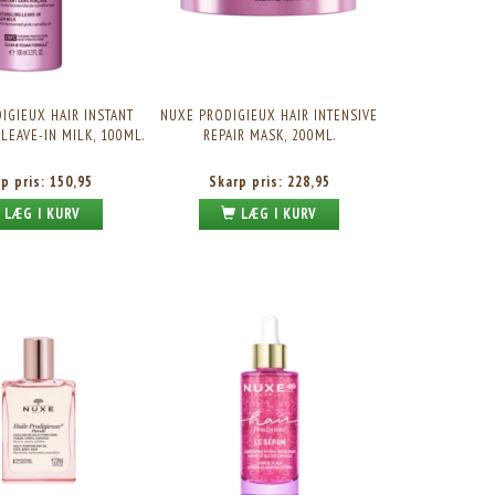
IGIEUX HAIR INSTANT
NUXE PRODIGIEUX HAIR INTENSIVE
LEAVE-IN MILK, 100ML.
REPAIR MASK, 200ML.
rp pris:
150,95
Skarp pris:
228,95
LÆG I KURV
LÆG I KURV
NUXE HUILE PRODIGIEUSE DRY OIL SPRAY
NUXE PRODIGIEUX LE PARFUM, 
(MULTIOLIE), 50ML.
Skarp pris:
157,95
Skarp pris:
412,95