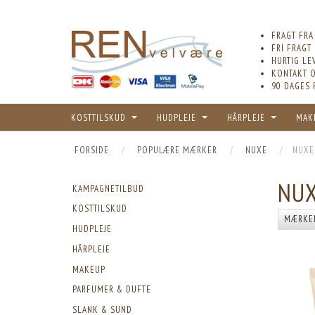
FRAGT FRA
FRI FRAGT
HURTIG LE
KONTAKT O
90 DAGES 
KOSTTILSKUD
HUDPLEJE
HÅRPLEJE
MAK
FORSIDE
POPULÆRE MÆRKER
NUXE
NUXE
NUX
KAMPAGNETILBUD
KOSTTILSKUD
MÆRKE
HUDPLEJE
HÅRPLEJE
MAKEUP
PARFUMER & DUFTE
SLANK & SUND