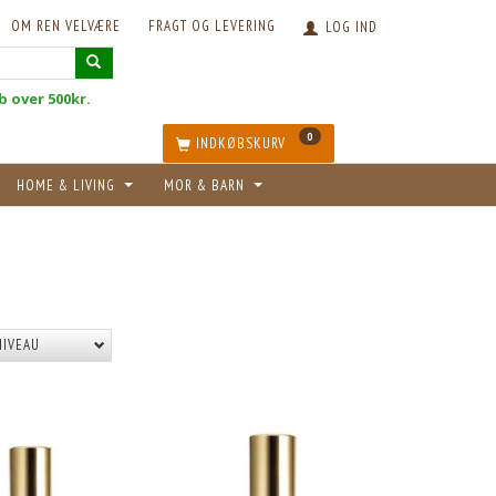
OM REN VELVÆRE
FRAGT OG LEVERING
LOG IND
øb over 500kr.
0
INDKØBSKURV
HOME & LIVING
MOR & BARN
NIVEAU