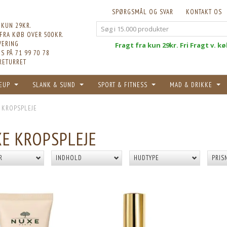
SPØRGSMÅL OG SVAR
KONTAKT OS
 KUN 29KR.
 FRA KØB OVER 500KR.
VERING
Fri
Fragt fra kun 29kr. Fri Fragt v. k
S PÅ 71 99 70 78
RETURRET
EUP
SLANK & SUND
SPORT & FITNESS
MAD & DRIKKE
 KROPSPLEJE
E KROPSPLEJE
R
INDHOLD
HUDTYPE
PRIS