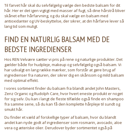
Til farvet hår skal du selvfølgelig vælge den bedste balsam for dit
hår. Her er det igen vigtigt med masser af fugt, så dine hårstrå bliver
skånet efter hårfarvning, og du skal vælge en balsam med
antioxidanter og UV-beskyttelse, der sikrer, at din hårfarve lever så
lang tid som muligt.
FIND EN NATURLIG BALSAM MED DE
BEDSTE INGREDIENSER
Hos REN Velvære sætter vi pris på rene og naturlige produkter. Det
gælder både for hudpleje, makeup og selvfølgelig også balsam. Vi
har udvalgt en lang række mærker, som forstår at gøre brug af
ingredienser fra naturen, der sikrer dig en skånsom og mild balsam
med optimal effekt.
I vores sortiment finder du balsam fra blandt andet John Masters,
Zenz Organic
og
Rudolph Care
, hvor hvert eneste produkt er noget
for sig selv. Du kan i langt de fleste tilfælde også finde en
shampoo
fra samme serie, så du kan få den komplette hårpleje til sundt og
smukt hår.
Du finder et væld af forskellige typer af balsam, hvor du blandt
andet kan nyde godt af ingredienser som rosmarin, avocado, aloe
vera og æteriske olier. Derudover byder sortimentet også på