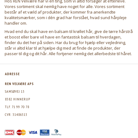
Hos REN Velvære har vi én ting, som vi altid forsøger at efterleve.
Vores sortiment skal nemlig have noget for alle. Vores sortiment
består af et væld af produkter, der kommer fra anerkendte
kvalitetsmærker, som i dén grad har forstået, hvad sund hårpleje
handler om.
Hvad end du skal have en balsam til krøllet hår, give de tørre hårstrå
et boost eller bare vil have en fantastisk balsam til hverdagen,
finder du det her på siden. Har du brug for hjælp eller vejledning,
står vi altid klar til at hjælpe dig med at finde de produkter, der
passer til dig og dit hår. Alle fortjener nemlig det allerbedste til håret.
ADRESSE
REN VELVÆRE APS
SAMSØVEJ 13
8382 HINNERUP
TLF. 71 99 70 78
CVR: 31486513