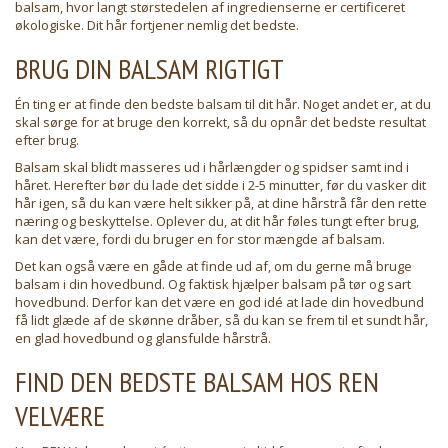
balsam, hvor langt størstedelen af ingredienserne er certificeret
økologiske. Dit hår fortjener nemlig det bedste.
BRUG DIN BALSAM RIGTIGT
Én ting er at finde den bedste balsam til dit hår. Noget andet er, at du
skal sørge for at bruge den korrekt, så du opnår det bedste resultat
efter brug.
Balsam skal blidt masseres ud i hårlængder og spidser samt ind i
håret. Herefter bør du lade det sidde i 2-5 minutter, før du vasker dit
hår igen, så du kan være helt sikker på, at dine hårstrå får den rette
næring og beskyttelse. Oplever du, at dit hår føles tungt efter brug,
kan det være, fordi du bruger en for stor mængde af balsam.
Det kan også være en gåde at finde ud af, om du gerne må bruge
balsam i din hovedbund. Og faktisk hjælper balsam på tør og sart
hovedbund. Derfor kan det være en god idé at lade din hovedbund
få lidt glæde af de skønne dråber, så du kan se frem til et sundt hår,
en glad hovedbund og glansfulde hårstrå.
FIND DEN BEDSTE BALSAM HOS REN
VELVÆRE