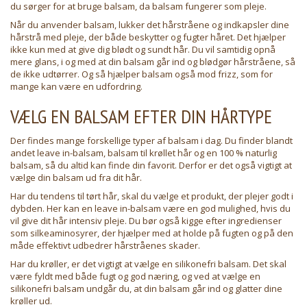
du sørger for at bruge balsam, da balsam fungerer som pleje.
Når du anvender balsam, lukker det hårstråene og indkapsler dine
hårstrå med pleje, der både beskytter og fugter håret. Det hjælper
ikke kun med at give dig blødt og sundt hår. Du vil samtidig opnå
mere glans, i og med at din balsam går ind og blødgør hårstråene, så
de ikke udtørrer. Og så hjælper balsam også mod frizz, som for
mange kan være en udfordring.
VÆLG EN BALSAM EFTER DIN HÅRTYPE
Der findes mange forskellige typer af balsam i dag. Du finder blandt
andet leave in-balsam, balsam til krøllet hår og en 100 % naturlig
balsam, så du altid kan finde din favorit. Derfor er det også vigtigt at
vælge din balsam ud fra dit hår.
Har du tendens til tørt hår, skal du vælge et produkt, der plejer godt i
dybden. Her kan en leave in-balsam være en god mulighed, hvis du
vil give dit hår intensiv pleje. Du bør også kigge efter ingredienser
som silkeaminosyrer, der hjælper med at holde på fugten og på den
måde effektivt udbedrer hårstråenes skader.
Har du krøller, er det vigtigt at vælge en silikonefri balsam. Det skal
være fyldt med både fugt og god næring, og ved at vælge en
silikonefri balsam undgår du, at din balsam går ind og glatter dine
krøller ud.