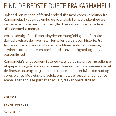
FIND DE BEDSTE DUFTE FRA KARMAMEJU
Dyk ned i en verden af fortryllende dufte med vores kollektion fra
Karmameju
. Skabt med omhu og lidenskab for ægte skønhed og
velvære, vil disse parfumer fortrylle dine sanser og efterlade et
uforglemmeligt indtryk.
Vores udvalg af
parfumer
tilbyder en mangfoldighed af unikke
duftoplevelser, der hver især fortæller deres egen historie. Fra
forfriskende citrusnoter til sensuelle blomsterdufte og varme,
krydrede toner er der en parfume til enhver lejlighed og enhver
personlighed.
Karmameju's engagement i bæredygtighed og naturlige ingredienser
afspejler sig også i deres parfumer. Hver duft er nøje sammensat af
de fineste naturlige ingredienser, der respekterer både din hud og
vores planet. Med etiske produktionsmetoder og genanvendelige
emballager er disse parfumer et valg, du kan være stolt af.
ADRESSE
REN VELVÆRE APS
SAMSØVEJ 13