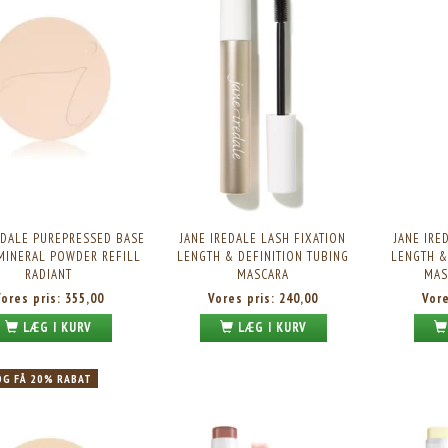
EDALE PUREPRESSED BASE
JANE IREDALE LASH FIXATION
JANE IRE
MINERAL POWDER REFILL
LENGTH & DEFINITION TUBING
LENGTH &
RADIANT
MASCARA
MAS
Vores pris:
355,00
Vores pris:
240,00
Vor
LÆG I KURV
LÆG I KURV
OG FÅ 20% RABAT