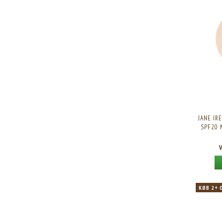
JANE IR
SPF20 
KØB 2+ 