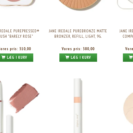
IREDALE PUREPRESSED®
JANE IREDALE PUREBRONZE MATTE
JANE I
USH "BARELY ROSE"
BRONZER, REFILL, LIGHT, 9G.
COMPA
Vores pris:
310,00
Vores pris:
380,00
Vor
LÆG I KURV
LÆG I KURV