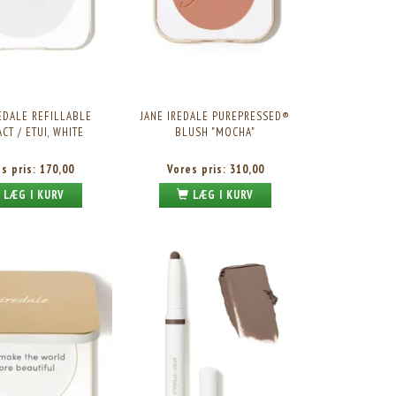
REDALE REFILLABLE
JANE IREDALE PUREPRESSED®
CT / ETUI, WHITE
BLUSH "MOCHA"
es pris:
170,00
Vores pris:
310,00
LÆG I KURV
LÆG I KURV