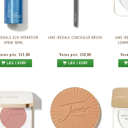
IREDALE D2O HYDRATION
JANE IREDALE CONCEALER BRUSH
JANE I
SPRAY, 90ML.
COMPA
Vores pris:
315,00
Vores pris:
230,00
Vor
LÆG I KURV
LÆG I KURV