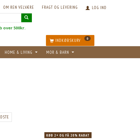
OM REN VELVÆRE
FRAGT OG LEVERING
LOG IND
øb over 500kr.
0
INDKØBSKURV
HOME & LIVING
MOR & BARN
POPULÆR
POPULÆR
KØB 15+ OG FÅ 18% RABAT
IDSTE
KØB 2+ OG FÅ 20% RABAT