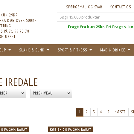
SPØRGSMÅL OG SVAR
KONTAKT OS
 KUN 29KR.
 FRA KØB OVER 500KR.
VERING
Fri
Fragt fra kun 29kr. Fri Fragt v. k
S PÅ 71 99 70 78
RETURRET
EUP
SLANK & SUND
SPORT & FITNESS
MAD & DRIKKE
E IREDALE
RIER
PRISNIVEAU
POPULÆR
T
KØB 15+ OG FÅ 18% RABAT
1
2
3
4
5
NÆSTE
S
OG FÅ 20% RABAT
KØB 2+ OG FÅ 20% RABAT