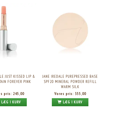
NUPO ONE MEAL BAR TOFFEE CRUNCH, 60G. 1STK.
NUPO ONE MEAL +PRIME SHAKE – C
BLISS, 330ML.
Skarp pris:
21,95
Skarp pris:
20,95
LE JUST KISSED LIP &
JANE IREDALE PUREPRESSED BASE
TAIN FOREVER PINK
SPF20 MINERAL POWDER REFILL
WARM SILK
es pris:
245,00
Vores pris:
355,00
LÆG I KURV
LÆG I KURV