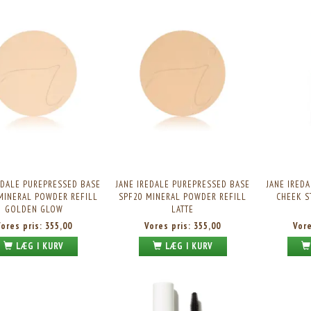
LATE DIET VALUE PACK, 960G.
NUPO ONE MEAL BAR BROWNIE CRUNCH, 60G.
1STK.
Vores pris:
234,95
Skarp pris:
21,95
Vejl. pris:
349,95
EDALE PUREPRESSED BASE
JANE IREDALE PUREPRESSED BASE
JANE IREDA
MINERAL POWDER REFILL
SPF20 MINERAL POWDER REFILL
CHEEK S
GOLDEN GLOW
LATTE
Vores pris:
355,00
Vores pris:
355,00
Vor
LÆG I KURV
LÆG I KURV