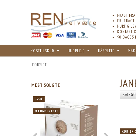
FRAGT FRA
FRI FRAGT
HURTIG LE
KONTAKT O
90 DAGES 
KOSTTILSKUD
HUDPLEJE
HÅRPLEJE
MAK
FORSIDE
JAN
MEST SOLGTE
KATEGO
-33%
-33%
MÆNGDERABAT
MÆNGDERABA
KØB 2+ 