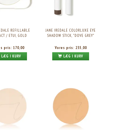
REDALE REFILLABLE
JANE IREDALE COLORLUXE EYE
CT / ETUI, GOLD
SHADOW STICK, "DOVE GREY"
es pris:
170,00
Vores pris:
235,00
LÆG I KURV
LÆG I KURV