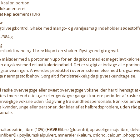
kcal pr. portion.
 dokumenteret.
iet Replacement (TDR).
se
 til vægtkontrol. Shake med mango- og vaniljesmag. Indeholder sødestoffe
./384 g.
ng
 ml koldt vand og 1 brev Nupo i en shaker. Ryst grundigt og nyd.
ne måltider med 6 portioner Nupo for en dagskost med et meget lavt kalorie
en dagskost med et lavt kalorieindhold. Det er vigtigt at indtage alle portio
ugsanvisningen. Anvendes produktet i overensstemmelse med brugsanvi
ge næringsstofbehov. Sørg altid for tilstrækkelig daglig væskeindtagelse.
l raske overvægtige eller svært overvægtige voksne, der har til hensigt at
tes i mere end otte uger eller gentagne gange i kortere perioder af raske
vervægtige voksne uden rådgivning fra sundhedspersonale. Bør ikke anve
kvinder, unge eller personer, der lider af et helbredsproblem, uden rådg
onale.
maltodextrin, fibre (10%) (
HAVRE
fibre (glutenfri), opløselige majsfibre, delv
fiber®), psylliumskalpulver), mineraler (kalium, chlorid, calcium, phosp