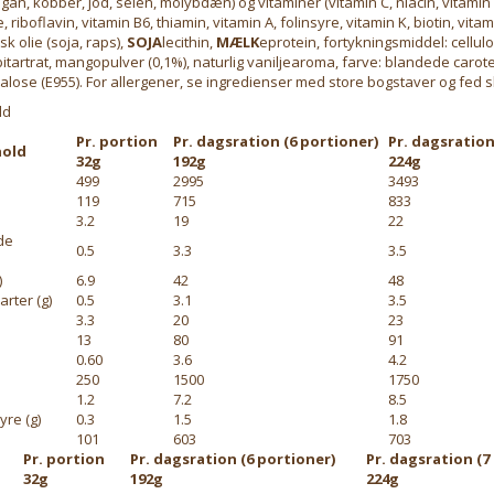
ngan, kobber, jod, selen, molybdæn) og vitaminer (vitamin C, niacin, vitamin 
riboflavin, vitamin B6, thiamin, vitamin A, folinsyre, vitamin K, biotin, vitam
sk olie (soja, raps),
SOJA
lecithin,
MÆLK
eprotein, fortykningsmiddel: cellul
itartrat, mangopulver (0,1%), naturlig vaniljearoma, farve: blandede carote
alose (E955). For allergener, se ingredienser med store bogstaver og fed sk
ld
Pr. portion
Pr. dagsration (6 portioner)
Pr. dagsration
old
32g
192g
224g
499
2995
3493
119
715
833
3.2
19
22
de
0.5
3.3
3.5
)
6.9
42
48
arter (g)
0.5
3.1
3.5
3.3
20
23
13
80
91
0.60
3.6
4.2
250
1500
1750
1.2
7.2
8.5
yre (g)
0.3
1.5
1.8
101
603
703
Pr. portion
Pr. dagsration (6 portioner)
Pr. dagsration (7
32g
192g
224g