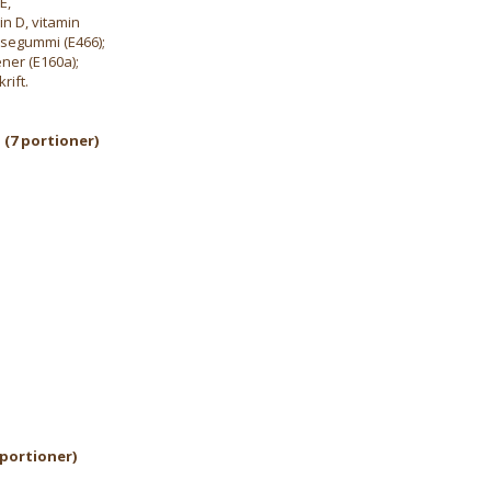
E,
in D, vitamin
osegummi (E466);
ner (E160a);
rift.
 (7 portioner)
 portioner)