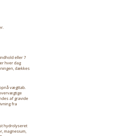
r.
indhold eller 7
ner hver dag
sningen, dækkes
 opnå vægttab.
 overvægtige
ndes af gravide
ivning fra
ist hydrolyseret
hor, magnesium,