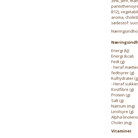
zink, jern, ma
pantothensyre, 
B12), vegetabil
aroma, cholinb
sødestof: sucr
Næringsindho
Næringsindh
Energi (kJ)
Energi (kcal)
Fedt (g)
- heraf mætte
fedtsyrer (g)
Kulhydrater (g
- Heraf sukker
Kostfibre (g)
Protein (g)
Salt (g)
Natrium (mg)
Linolsyre (g)
Alpha-linolens
Cholin (mg)
Vitaminer