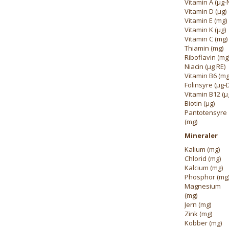
Vitamin A (μg-
Vitamin D (μg)
Vitamin E (mg)
Vitamin K (μg)
Vitamin C (mg)
Thiamin (mg)
Riboflavin (mg
Niacin (μg RE)
Vitamin B6 (mg
Folinsyre (μg-
Vitamin B12 (μ
Biotin (μg)
Pantotensyre
(mg)
Mineraler
Kalium (mg)
Chlorid (mg)
Kalcium (mg)
Phosphor (mg
Magnesium
(mg)
Jern (mg)
Zink (mg)
Kobber (mg)