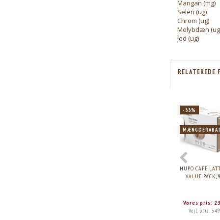
Mangan (mg)
Selen (ug)
Chrom (ug)
Molybdæn (ug
Jod (ug)
RELATEREDE 
-33%
MÆNGDERABA
NUPO CAFE LATT
VALUE PACK, 
Vores pris:
2
Vejl. pris:
349