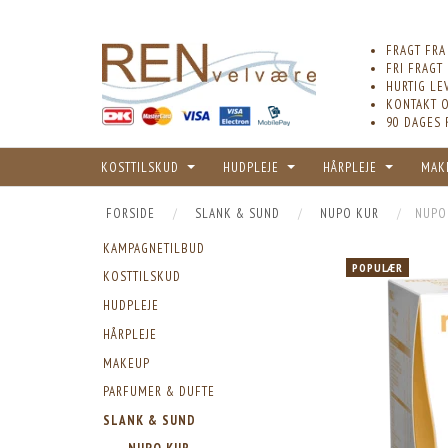
FRAGT FRA
FRI FRAGT
HURTIG LE
KONTAKT O
90 DAGES 
KOSTTILSKUD
HUDPLEJE
HÅRPLEJE
MAK
FORSIDE
SLANK & SUND
NUPO KUR
NUPO
KAMPAGNETILBUD
POPULÆR
KOSTTILSKUD
HUDPLEJE
HÅRPLEJE
MAKEUP
PARFUMER & DUFTE
SLANK & SUND