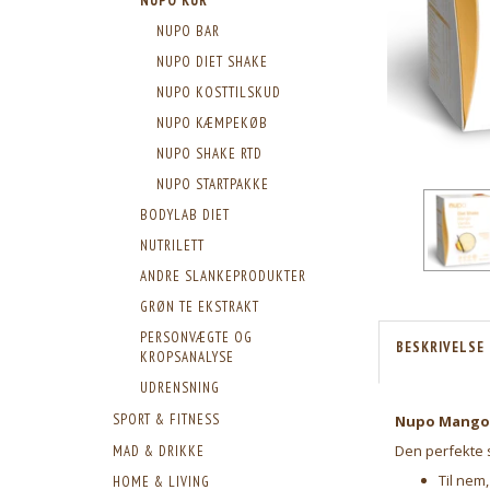
NUPO KUR
NUPO BAR
NUPO DIET SHAKE
NUPO KOSTTILSKUD
NUPO KÆMPEKØB
NUPO SHAKE RTD
NUPO STARTPAKKE
BODYLAB DIET
NUTRILETT
ANDRE SLANKEPRODUKTER
GRØN TE EKSTRAKT
PERSONVÆGTE OG
BESKRIVELSE
KROPSANALYSE
UDRENSNING
SPORT & FITNESS
Nupo Mango V
Den perfekte 
MAD & DRIKKE
Til nem,
HOME & LIVING