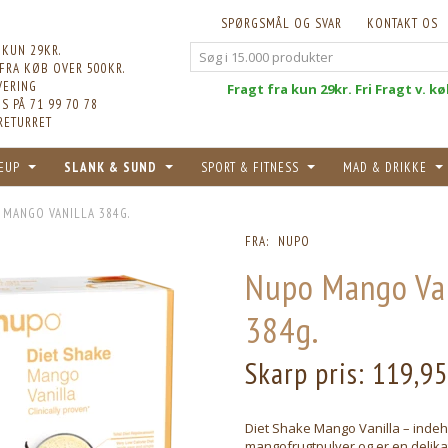
SPØRGSMÅL OG SVAR
KONTAKT OS
 KUN 29KR.
 FRA KØB OVER 500KR.
VERING
Fri
Fragt fra kun 29kr. Fri Fragt v. k
S PÅ 71 99 70 78
RETURRET
EUP
SLANK & SUND
SPORT & FITNESS
MAD & DRIKKE
 MANGO VANILLA 384G.
FRA:
NUPO
Nupo Mango Van
384g.
Skarp pris:
119,9
Diet Shake Mango Vanilla – inde
mangofrugtpulver og er en delika