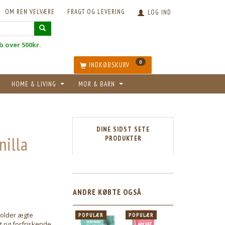
OM REN VELVÆRE
FRAGT OG LEVERING
LOG IND
øb over 500kr.
0
INDKØBSKURV
HOME & LIVING
MOR & BARN
DINE SIDST SETE
illa
PRODUKTER
5
ANDRE KØBTE OGSÅ
holder ægte
POPULÆR
POPULÆR
t og forfriskende