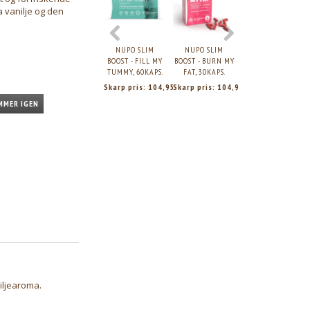
 vanilje og den
NUPO SLIM
NUPO SLIM
BOOST - FILL MY
BOOST - BURN MY
TUMMY, 60KAPS.
FAT, 30KAPS.
Skarp pris:
104,95
Skarp pris:
104,95
MMER IGEN
iljearoma.