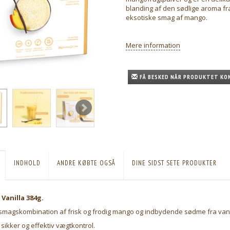
blanding af den sødlige aroma fra
eksotiske smag af mango.
Mere information
FÅ BESKED NÅR PRODUKTET KO
INDHOLD
ANDRE KØBTE OGSÅ
DINE SIDST SETE PRODUKTER
anilla 384g.
smagskombination af frisk og frodig mango og indbydende sødme fra van
 sikker og effektiv vægtkontrol.