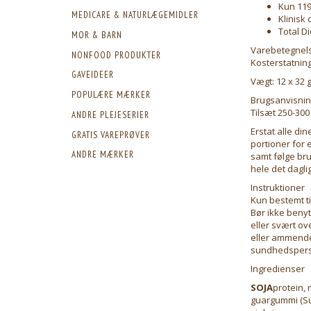
Kun 119 
MEDICARE & NATURLÆGEMIDLER
Klinisk
Total D
MOR & BARN
Varebetegnel
NONFOOD PRODUKTER
Kosterstatning
GAVEIDEER
Vægt: 12 x 32 g
POPULÆRE MÆRKER
Brugsanvisni
Tilsæt 250-300
ANDRE PLEJESERIER
Erstat alle di
GRATIS VAREPRØVER
portioner for 
ANDRE MÆRKER
samt følge br
hele det dagli
Instruktioner
Kun bestemt ti
Bør ikke benyt
eller svært o
eller ammende 
sundhedspers
Ingredienser
SOJA
protein, 
guargummi (Sun