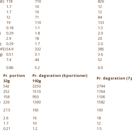
NE)
118
710
826
1.7
10
12
1.7
10
12
12
71
84
19
110
133
0.18
1.1
1.3
)
0.29
1.8
2.0
2.9
18
20
)
0.29
1.7
2.0
DFE)
54.9
332
385
g)
0.51
3.1
3.6
7.4
44
52
0.86
5.2
6.0
Pr. portion
Pr. dagsration (6 portioner)
Pr. dagsration (7 
32g
192g
542
3250
3794
252
1510
1764
158
950
1106
)
226
1360
1582
27.5
165
193
2.6
16
18
1.7
10
12
0.21
1.2
1.5