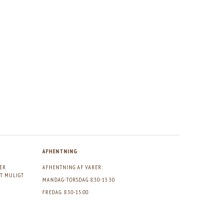
AHAVA DEAD SEA OSMOTER EYE CONCENTRATE,
AHAVA APPLE OF SODOM ACTIVATING
15ML
ESSENCE, 100ML.
Vores pris:
190,00
Vores pris:
217,50
Vejl. pris:
380,00
Vejl. pris:
435,00
AFHENTNING
GER
AFHENTNING AF VARER:
DT MULIGT
MANDAG-TORSDAG 8.30-15.30
FREDAG. 8.30-15.00