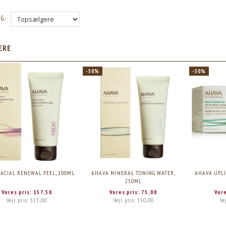
G:
ÆRE
-50%
-50%
ACIAL RENEWAL PEEL, 100ML.
AHAVA MINERAL TONING WATER,
AHAVA UPLI
250ML
Vores pris:
157,50
Vores pris:
75,00
Vore
Vejl. pris:
315,00
Vejl. pris:
150,00
Ve