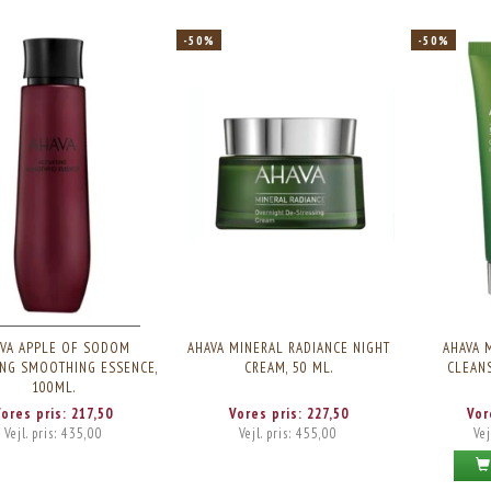
-50%
-50%
VA APPLE OF SODOM
AHAVA MINERAL RADIANCE NIGHT
AHAVA 
ING SMOOTHING ESSENCE,
CREAM, 50 ML.
CLEANS
100ML.
Vores pris:
217,50
Vores pris:
227,50
Vor
Vejl. pris:
435,00
Vejl. pris:
455,00
Vej