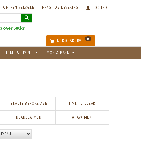
OM REN VELVÆRE
FRAGT OG LEVERING
LOG IND
øb over 500kr.
0
INDKØBSKURV
HOME & LIVING
MOR & BARN
BEAUTY BEFORE AGE
TIME TO CLEAR
DEADSEA MUD
AHAVA MEN
NIVEAU