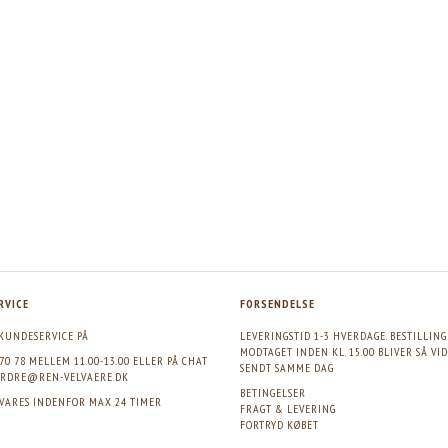
ERAL TONING WATER, 250ML
AHAVA UPLIFT NIGHT CREAM, 50ML
Vores pris:
75,00
Vores pris:
312,50
Vejl. pris:
150,00
Vejl. pris:
625,00
RVICE
FORSENDELSE
KUNDESERVICE PÅ
LEVERINGSTID 1-3 HVERDAGE. BESTILLIN
MODTAGET INDEN KL. 15.00 BLIVER SÅ VI
 70 78 MELLEM 11.00-13.00 ELLER PÅ CHAT
SENDT SAMME DAG
RDRE@REN-VELVAERE.DK
BETINGELSER
SVARES INDENFOR MAX 24 TIMER
FRAGT & LEVERING
FORTRYD KØBET