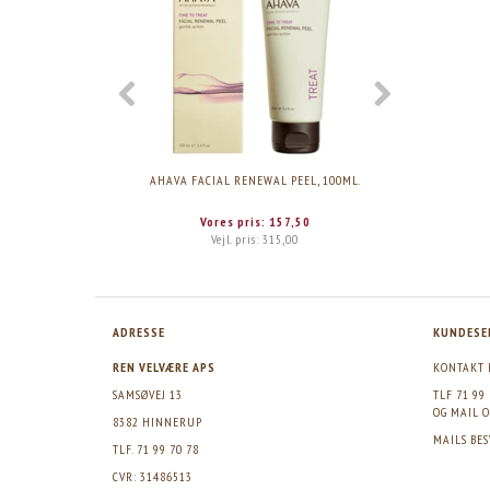
AHAVA FACIAL RENEWAL PEEL, 100ML.
AHAVA MIN
Vores pris:
157,50
Vejl. pris:
315,00
ADRESSE
KUNDESE
REN VELVÆRE APS
KONTAKT 
SAMSØVEJ 13
TLF 71 99
OG MAIL
O
8382 HINNERUP
MAILS BE
TLF. 71 99 70 78
CVR: 31486513