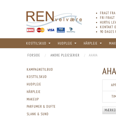
FRAGT FRA
FRI FRAGT
HURTIG LE
KONTAKT O
90 DAGES 
KOSTTILSKUD
HUDPLEJE
HÅRPLEJE
MAK
FORSIDE
ANDRE PLEJESERIER
AHAVA
AHA
KAMPAGNETILBUD
KOSTTILSKUD
HUDPLEJE
AP
HÅRPLEJE
TI
MAKEUP
PARFUMER & DUFTE
MÆRKE
SLANK & SUND