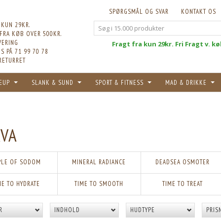
SPØRGSMÅL OG SVAR
KONTAKT OS
 KUN 29KR.
 FRA KØB OVER 500KR.
VERING
Fri
Fragt fra kun 29kr. Fri Fragt v. k
S PÅ 71 99 70 78
RETURRET
EUP
SLANK & SUND
SPORT & FITNESS
MAD & DRIKKE
VA
PLE OF SODOM
MINERAL RADIANCE
DEADSEA OSMOTER
ME TO HYDRATE
TIME TO SMOOTH
TIME TO TREAT
R
INDHOLD
HUDTYPE
PRIS