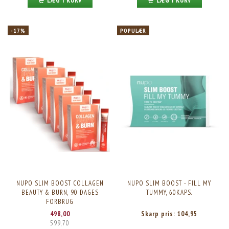
LÆG I KURV
LÆG I KURV
-17%
POPULÆR
NUPO SLIM BOOST COLLAGEN
NUPO SLIM BOOST - FILL MY
BEAUTY & BURN, 90 DAGES
TUMMY, 60KAPS.
FORBRUG
498,00
Skarp pris:
104,95
599,70