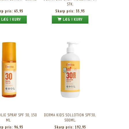
STK.
rp pris:
65,95
Skarp pris:
35,95
LÆG I KURV
LÆG I KURV
LIE SPRAY SPF 30, 150
DERMA KIDS SOLLOTION SPF30,
ML
500ML.
rp pris:
96,95
Skarp pris:
192,95