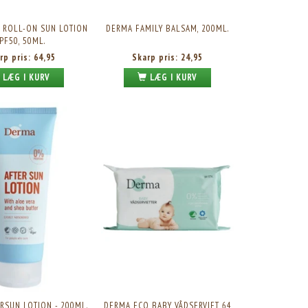
 ROLL-ON SUN LOTION
DERMA FAMILY BALSAM, 200ML.
PF50, 50ML.
rp pris:
64,95
Skarp pris:
24,95
LÆG I KURV
LÆG I KURV
RSUN LOTION - 200ML.
DERMA ECO BABY VÅDSERVIET 64