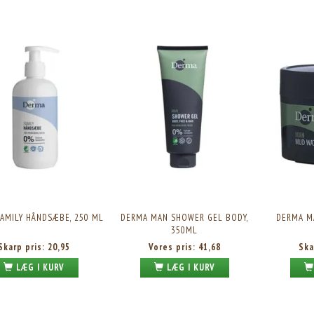
AMILY BODYLOTION, 800 ML
DERMA ECO BODY OIL, 150ML
Skarp pris:
52,95
Skarp pris:
70,95
AMILY HÅNDSÆBE, 250 ML
DERMA MAN SHOWER GEL BODY,
DERMA M
350ML
Skarp pris:
20,95
Vores pris:
41,68
Ska
LÆG I KURV
LÆG I KURV