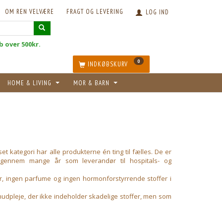
OM REN VELVÆRE
FRAGT OG LEVERING
LOG IND
øb over 500kr.
0
INDKØBSKURV
HOME & LIVING
MOR & BARN
 kategori har alle produkterne én ting til fælles. De er
gennem mange år som leverandør til hospitals- og
r, ingen parfume og ingen hormonforstyrrende stoffer i
 hudpleje, der ikke indeholder skadelige stoffer, men som