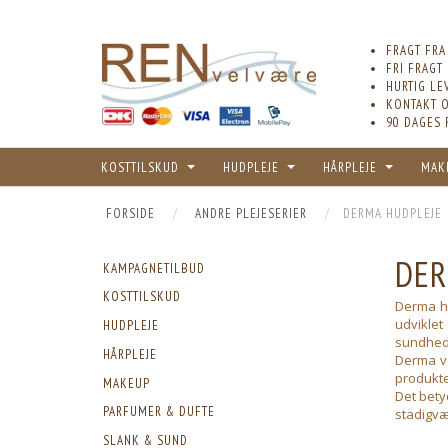
FRAGT FRA
FRI FRAGT
HURTIG LE
KONTAKT O
90 DAGES 
KOSTTILSKUD
HUDPLEJE
HÅRPLEJE
MAK
FORSIDE
ANDRE PLEJESERIER
DERMA HUDPLEJE
DER
KAMPAGNETILBUD
KOSTTILSKUD
Derma hu
udvikle
HUDPLEJE
sundhed
HÅRPLEJE
Derma ve
produkte
MAKEUP
Det bety
PARFUMER & DUFTE
stadigvæ
SLANK & SUND