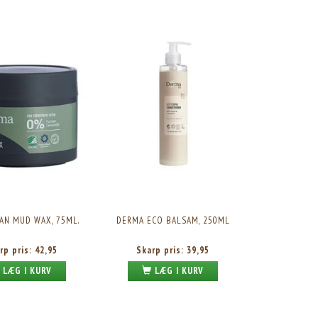
DERMA BODYLOTION, 200 ML.
DERMA SELVBRUNER LOTION, 1
Skarp pris:
29,95
Skarp pris:
88,95
AN MUD WAX, 75ML.
DERMA ECO BALSAM, 250ML
rp pris:
42,95
Skarp pris:
39,95
LÆG I KURV
LÆG I KURV