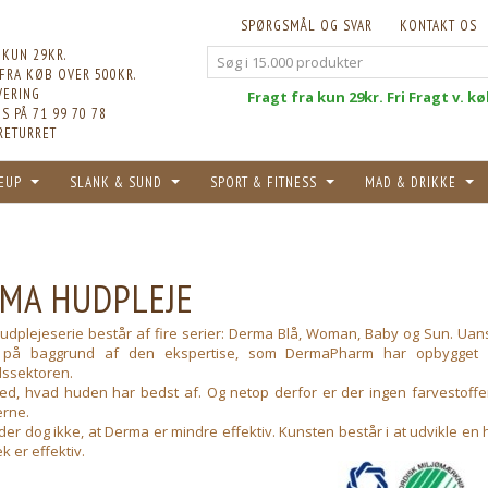
SPØRGSMÅL OG SVAR
KONTAKT OS
 KUN 29KR.
 FRA KØB OVER 500KR.
VERING
Fri
Fragt fra kun 29kr. Fri Fragt v. k
S PÅ 71 99 70 78
RETURRET
EUP
SLANK & SUND
SPORT & FITNESS
MAD & DRIKKE
MA HUDPLEJE
dplejeserie består af fire serier: Derma Blå, Woman, Baby og Sun. Uanset
t på baggrund af den ekspertise, som DermaPharm har opbygget 
ssektoren.
d, hvad huden har bedst af. Og netop derfor er der ingen farvestoffe
rne.
der dog ikke, at Derma er mindre effektiv. Kunsten består i at udvikle en
k er effektiv.