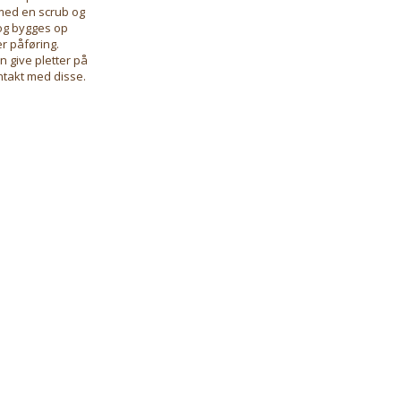
 med en scrub og
 og bygges op
r påføring.
 give pletter på
ontakt med disse.