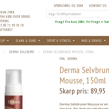
SPØRGSMÅL OG SVAR
KONTAKT OS
 KUN 29KR.
 FRA KØB OVER 500KR.
VERING
Fri
Fragt fra kun 29kr. Fri Fragt v. k
S PÅ 71 99 70 78
RETURRET
EUP
SLANK & SUND
SPORT & FITNESS
MAD & DRIKKE
DERMA SOLCREME
DERMA SELVBRUNER MOUSSE, 150ML
FRA:
DERMA
Derma Selvbru
Mousse, 150ml
Skarp pris:
89,95
Derma Selvbruner Mousse er en b
mousse, der giver en naturlig s