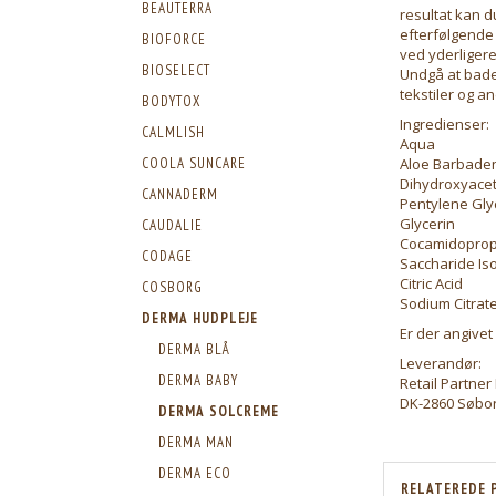
BEAUTERRA
resultat kan 
efterfølgende
BIOFORCE
ved yderliger
BIOSELECT
Undgå at bade
tekstiler og a
BODYTOX
Ingredienser:
CALMLISH
Aqua
COOLA SUNCARE
Aloe Barbaden
Dihydroxyace
CANNADERM
Pentylene Gly
Glycerin
CAUDALIE
Cocamidoprop
CODAGE
Saccharide Is
Citric Acid
COSBORG
Sodium Citrat
DERMA HUDPLEJE
Er der angivet
DERMA BLÅ
Leverandør:
DERMA BABY
Retail Partne
DK-2860 Søbo
DERMA SOLCREME
DERMA MAN
DERMA ECO
RELATEREDE 