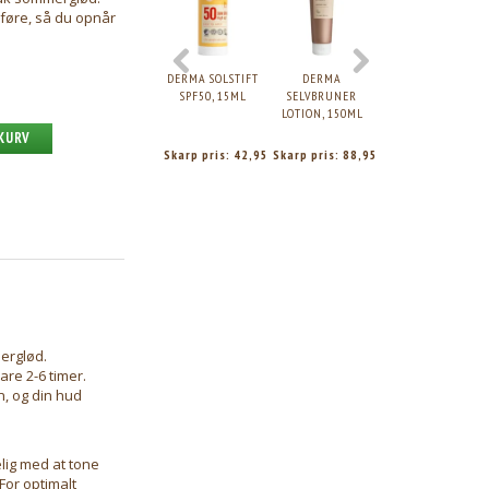
føre, så du opnår
DERMA SOLSTIFT
DERMA
DERMA
SPF50, 15ML
SELVBRUNER
SOLLOTION SPF
LOTION, 150ML
30, 200ML.
 KURV
Skarp pris:
42,95
Skarp pris:
88,95
Skarp pris:
89,95
erglød.
re 2-6 timer.
n, og din hud
lig med at tone
or optimalt