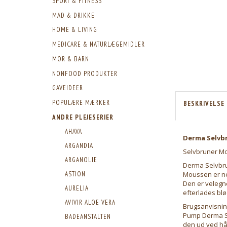
SPORT & FITNESS
MAD & DRIKKE
HOME & LIVING
MEDICARE & NATURLÆGEMIDLER
MOR & BARN
NONFOOD PRODUKTER
GAVEIDEER
POPULÆRE MÆRKER
BESKRIVELSE
ANDRE PLEJESERIER
AHAVA
Derma Selvb
ARGANDIA
Selvbruner M
ARGANOLIE
Derma Selvbru
ASTION
Moussen er nem
Den er velegne
AURELIA
efterlades blød
AVIVIR ALOE VERA
Brugsanvisnin
Pump Derma Se
BADEANSTALTEN
den ud ved hå