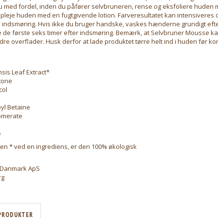
du med fordel, inden du påfører selvbruneren, rense og eksfoliere huden
 pleje huden med en fugtgivende lotion. Farveresultatet kan intensiveres
e indsmøring. Hvis ikke du bruger handske, vaskes hænderne grundigt efte
 de første seks timer efter indsmøring. Bemærk, at Selvbruner Mousse kan
ndre overflader. Husk derfor at lade produktet tørre helt ind i huden før k
sis Leaf Extract*
tone
col
yl Betaine
omerate
e
 en * ved en ingrediens, er den 100% økologisk
r Danmark ApS
rg
PRODUKTER