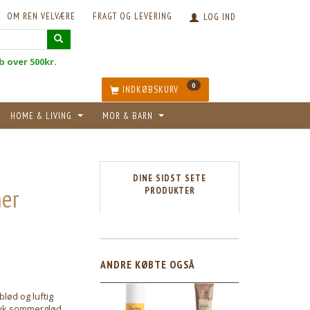
OM REN VELVÆRE
FRAGT OG LEVERING
LOG IND
øb over 500kr.
0
INDKØBSKURV
HOME & LIVING
MOR & BARN
DINE SIDST SETE
ner
PRODUKTER
ANDRE KØBTE OGSÅ
lød og luftig
muk sommerglød.