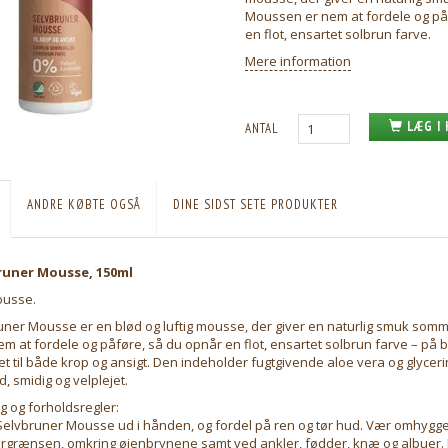
Moussen er nem at fordele og på
en flot, ensartet solbrun farve.
Mere information
LÆG I
ANTAL
ANDRE KØBTE OGSÅ
DINE SIDST SETE PRODUKTER
runer Mousse, 150ml
ousse.
ner Mousse er en blød og luftig mousse, der giver en naturlig smuk somm
 at fordele og påføre, så du opnår en flot, ensartet solbrun farve – på ba
t til både krop og ansigt. Den indeholder fugtgivende aloe vera og glyceri
, smidig og velplejet.
g og forholdsregler:
lvbruner Mousse ud i hånden, og fordel på ren og tør hud. Vær omhygge
rgrænsen, omkring øjenbrynene samt ved ankler, fødder, knæ og albuer. F