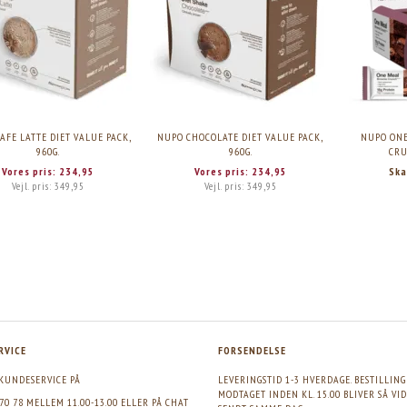
LATE DIET VALUE PACK, 960G.
NUPO ONE MEAL BAR BROWNIE CRUNCH, 60G.
1STK.
Vores pris:
234,95
Skarp pris:
21,95
Vejl. pris:
349,95
AFE LATTE DIET VALUE PACK,
NUPO CHOCOLATE DIET VALUE PACK,
NUPO ONE
960G.
960G.
CRU
Vores pris:
234,95
Vores pris:
234,95
Ska
Vejl. pris:
349,95
Vejl. pris:
349,95
RVICE
FORSENDELSE
KUNDESERVICE PÅ
LEVERINGSTID 1-3 HVERDAGE. BESTILLIN
MODTAGET INDEN KL. 15.00 BLIVER SÅ VI
 70 78 MELLEM 11.00-13.00 ELLER PÅ CHAT