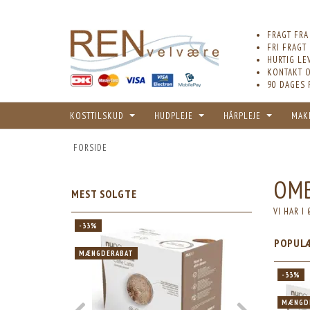
FRAGT FRA
FRI FRAGT
HURTIG LE
KONTAKT O
90 DAGES 
KOSTTILSKUD
HUDPLEJE
HÅRPLEJE
MAK
FORSIDE
OM
MEST SOLGTE
VI HAR I
-33%
-33%
POPUL
MÆNGDERABAT
MÆNGDERABA
-33%
MÆNGD