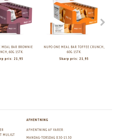
NUPO ONE MEAL BAR TOFFEE CRUNCH, 60G. 1STK.
NUPO ONE MEAL +PRIME SHAKE – C
BLISS, 330ML.
Skarp pris:
21,95
Skarp pris:
20,95
 MEAL BAR BROWNIE
NUPO ONE MEAL BAR TOFFEE CRUNCH,
NUPO ONE MEAL
NCH, 60G. 1STK.
60G. 1STK.
CHOCOLATE B
rp pris:
21,95
Skarp pris:
21,95
Skarp p
AFHENTNING
GER
AFHENTNING AF VARER:
DT MULIGT
MANDAG-TORSDAG 8.30-15.30