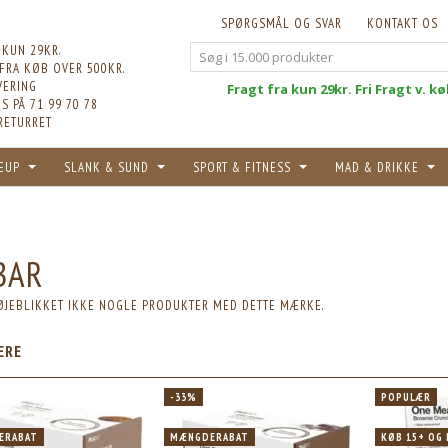
SPØRGSMÅL OG SVAR
KONTAKT OS
 KUN 29KR.
 FRA KØB OVER 500KR.
VERING
Fri
Fragt fra kun 29kr. Fri Fragt v. k
S PÅ 71 99 70 78
RETURRET
EUP
SLANK & SUND
SPORT & FITNESS
MAD & DRIKKE
BAR
 ØJEBLIKKET IKKE NOGLE PRODUKTER MED DETTE MÆRKE.
POPULÆR
ÆRE
T
KØB 15+ OG FÅ 18% RABAT
-33%
POPULÆR
ERABAT
MÆNGDERABAT
KØB 15+ OG 