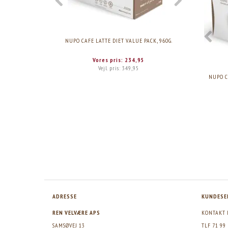
NUPO CAFE LATTE DIET VALUE PACK, 960G.
NUPO CHOCO
Vores pris:
234,95
Vejl. pris:
349,95
NUPO C
ADRESSE
KUNDESE
REN VELVÆRE APS
KONTAKT 
SAMSØVEJ 13
TLF 71 99