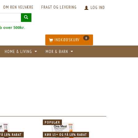
OM REN VELVÆRE
FRAGT OG LEVERING
LOG IND
øb over 500kr.
0
INDKØBSKURV
HOME & LIVING
MOR & BARN
POPULÆR
POPULÆR
KØB 15+ OG FÅ 18% RABAT
POPULÆR
POPULÆR
FÅ 18% RABAT
KØB 15+ OG FÅ 18% RABAT