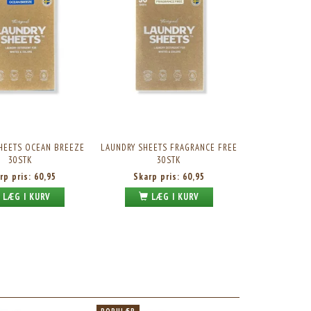
NUPO ONE MEAL BAR TOFFEE CRUNCH, 60G. 1STK.
NUPO ONE MEAL +PRIME SHAKE – C
BLISS, 330ML.
Skarp pris:
21,95
Skarp pris:
20,95
HEETS OCEAN BREEZE
LAUNDRY SHEETS FRAGRANCE FREE
30STK
30STK
rp pris:
60,95
Skarp pris:
60,95
LÆG I KURV
LÆG I KURV
POPULÆR