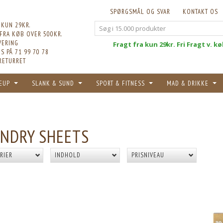
SPØRGSMÅL OG SVAR
KONTAKT OS
 KUN 29KR.
 FRA KØB OVER 500KR.
VERING
Fri
Fragt fra kun 29kr. Fri Fragt v. k
S PÅ 71 99 70 78
RETURRET
EUP
SLANK & SUND
SPORT & FITNESS
MAD & DRIKKE
NDRY SHEETS
RIER
INDHOLD
PRISNIVEAU
POPULÆR
T
KØB 15+ OG FÅ 18% RABAT