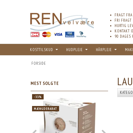
FRAGT FRA
FRI FRAGT
HURTIG LE
KONTAKT O
90 DAGES 
KOSTTILSKUD
HUDPLEJE
HÅRPLEJE
MAK
FORSIDE
LAU
MEST SOLGTE
KATEGO
-33%
-33%
MÆNGDERABAT
MÆNGDERABA