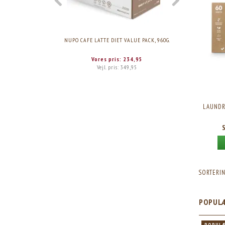
NUPO CAFE LATTE DIET VALUE PACK, 960G.
NUPO CHOCO
Vores pris:
234,95
Vejl. pris:
349,95
LAUNDR
SORTERIN
POPUL
PULÆR
POPULÆR
POPUL