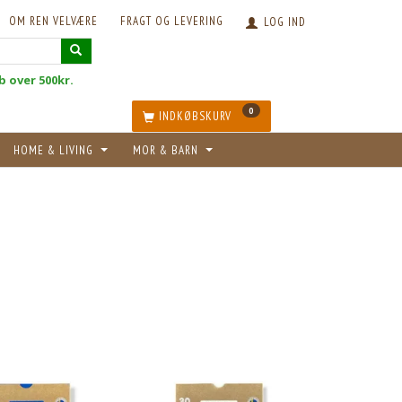
OM REN VELVÆRE
FRAGT OG LEVERING
LOG IND
øb over 500kr.
0
INDKØBSKURV
HOME & LIVING
MOR & BARN
POPULÆR
POPULÆR
KØB 15+ OG FÅ 18% RABAT