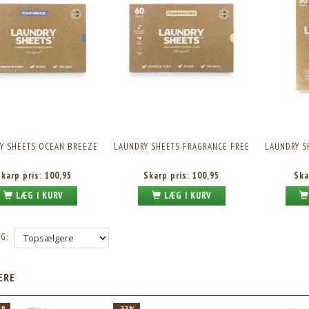
LATE DIET VALUE PACK, 960G.
NUPO ONE MEAL BAR BROWNIE CRUNCH, 60G.
1STK.
Vores pris:
234,95
Skarp pris:
21,95
Vejl. pris:
349,95
Y SHEETS OCEAN BREEZE
LAUNDRY SHEETS FRAGRANCE FREE
LAUNDRY S
Skarp pris:
100,95
Skarp pris:
100,95
Ska
LÆG I KURV
LÆG I KURV
G:
ÆRE
ÆR
-33%