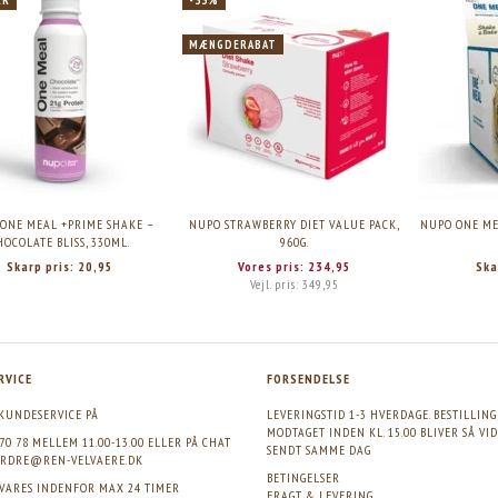
MÆNGDERABAT
ONE MEAL +PRIME SHAKE –
NUPO STRAWBERRY DIET VALUE PACK,
NUPO ONE ME
HOCOLATE BLISS, 330ML.
960G.
Skarp pris:
20,95
Vores pris:
234,95
Ska
Vejl. pris:
349,95
RVICE
FORSENDELSE
KUNDESERVICE PÅ
LEVERINGSTID 1-3 HVERDAGE. BESTILLIN
MODTAGET INDEN KL. 15.00 BLIVER SÅ VI
 70 78 MELLEM 11.00-13.00 ELLER PÅ CHAT
SENDT SAMME DAG
RDRE@REN-VELVAERE.DK
BETINGELSER
SVARES INDENFOR MAX 24 TIMER
FRAGT & LEVERING