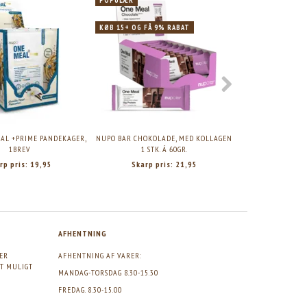
KØB 15+ OG FÅ 9% RABAT
AL +PRIME PANDEKAGER,
NUPO BAR CHOKOLADE, MED KOLLAGEN
COOLA CLASS
1BREV
1 STK. Á 60GR.
FRAGRANCE-FRE
rp pris:
19,95
Skarp pris:
21,95
Skarp pr
AFHENTNING
GER
AFHENTNING AF VARER:
DT MULIGT
MANDAG-TORSDAG 8.30-15.30
FREDAG. 8.30-15.00