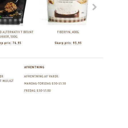
D ALTERNATIV T. BRUNT
FIBERFIN, 400G.
FUNKTIONEL MAD 
UKKER, 500G.
rp pris:
76,95
Skarp pris:
93,95
Skarp p
AFHENTNING
GER
AFHENTNING AF VARER:
DT MULIGT
MANDAG-TORSDAG 8.30-15.30
FREDAG. 8.30-15.00