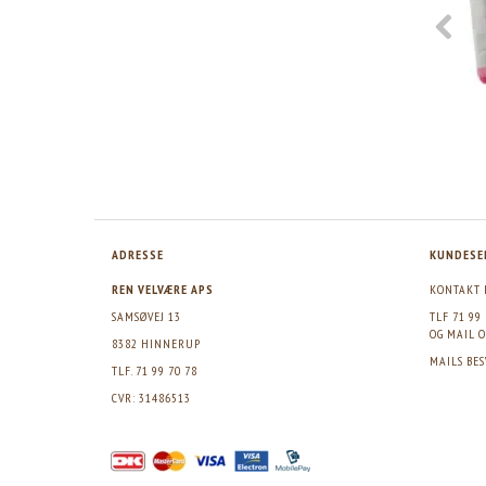
ADRESSE
KUNDESE
REN VELVÆRE APS
KONTAKT 
SAMSØVEJ 13
TLF 71 99
OG MAIL
O
8382 HINNERUP
MAILS BE
TLF. 71 99 70 78
CVR: 31486513