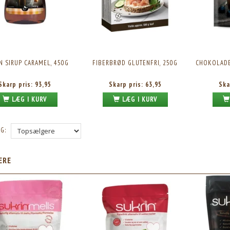
N SIRUP CARAMEL, 450G
FIBERBRØD GLUTENFRI, 250G
CHOKOLADE
Skarp pris:
93,95
Skarp pris:
63,95
Ska
LÆG I KURV
LÆG I KURV
G:
ÆRE
RIN SØDEMIDDEL 500G.
SUKRIN GOLD ALTERNATIV T. BRUNT SUKKER,
500G.
Skarp pris:
67,95
Skarp pris:
76,95