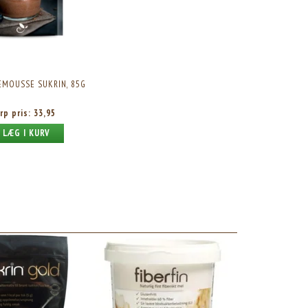
MOUSSE SUKRIN, 85G
rp pris:
33,95
LÆG I KURV
FIBERFIN, 400G.
FUNKTIONEL MAD KOKOSMEL Ø, 
Skarp pris:
93,95
Skarp pris:
59,95