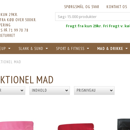
SPØRGSMÅL OG SVAR
KONTAKT OS
 KUN 29KR.
 FRA KØB OVER 500KR.
VERING
Fri
Fragt fra kun 29kr. Fri Fragt v. k
S PÅ 71 99 70 78
RETURRET
EUP
SLANK & SUND
SPORT & FITNESS
MAD & DRIKKE
KTIONEL MAD
KTIONEL MAD
R
INDHOLD
PRISNIVEAU