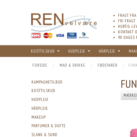
FRAGT FRA
FRI FRAGT
HURTIG LE
KONTAKT O
90 DAGES 
KOSTTILSKUD
HUDPLEJE
HÅRPLEJE
MAK
FORSIDE
MAD & DRIKKE
FØDEVARER
FUN
FUN
KAMPAGNETILBUD
KOSTTILSKUD
MÆRKE
HUDPLEJE
HÅRPLEJE
MAKEUP
PARFUMER & DUFTE
SLANK & SUND