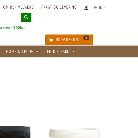
OM REN VELVÆRE
FRAGT OG LEVERING
LOG IND
øb over 500kr.
0
INDKØBSKURV
HOME & LIVING
MOR & BARN