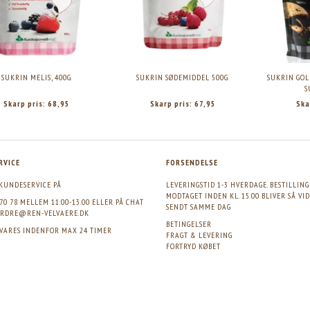
SUKRIN MELIS, 400G.
SUKRIN SØDEMIDDEL 500G.
SUKRIN GOL
S
Skarp pris:
68,95
Skarp pris:
67,95
Ska
RVICE
FORSENDELSE
KUNDESERVICE PÅ
LEVERINGSTID 1-3 HVERDAGE. BESTILLIN
MODTAGET INDEN KL. 15.00 BLIVER SÅ VI
 70 78 MELLEM 11.00-13.00 ELLER PÅ CHAT
SENDT SAMME DAG
RDRE@REN-VELVAERE.DK
BETINGELSER
SVARES INDENFOR MAX 24 TIMER
FRAGT & LEVERING
FORTRYD KØBET