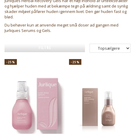
Jurliques Herbal Recovery Gels har et højt indhold af urteekstrakter
og hjælper huden med at bekæmpe tegn på ældning samt de synlig
skader miljøet påfører huden igennem livet. Den gør huden fast og
blød.
Du behøver kun at anvende meget små doser ad gangen med
Jurliques Serums og Gels.
FILTRE
-25%
-25%