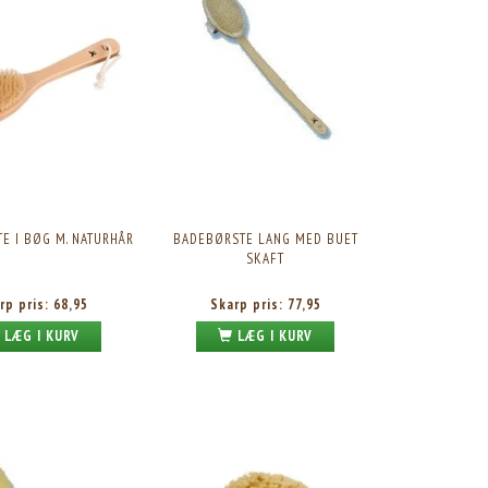
E I BØG M. NATURHÅR
BADEBØRSTE LANG MED BUET
SKAFT
rp pris:
68,95
Skarp pris:
77,95
LÆG I KURV
LÆG I KURV