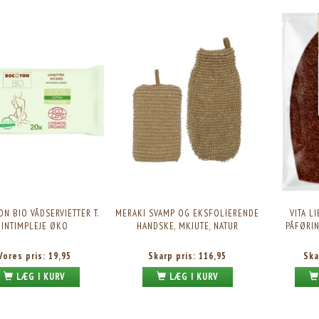
 BUFF NATURAL BODY BRUSH
KARMAMEJU RECHARGE IONIC BODY BRUSH
Vores pris:
224,25
Vores pris:
374,25
Vejl. pris:
299,00
Vejl. pris:
499,00
N BIO VÅDSERVIETTER T.
MERAKI SVAMP OG EKSFOLIERENDE
VITA L
INTIMPLEJE ØKO
HANDSKE, MKJUTE, NATUR
PÅFØRIN
Vores pris:
19,95
Skarp pris:
116,95
Ska
LÆG I KURV
LÆG I KURV