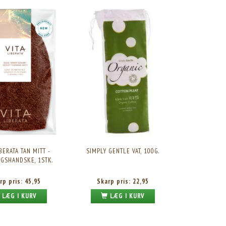
VATRONDELLER, 100STK.
BADEBØRSTE I BAMBUS M. KOKOSB
Skarp pris:
14,95
Skarp pris:
77,95
IBERATA TAN MITT -
SIMPLY GENTLE VAT, 100G.
GSHANDSKE, 1STK.
rp pris:
45,95
Skarp pris:
22,95
LÆG I KURV
LÆG I KURV