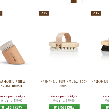
R
-25%
-25%
KARMAMEJU RENEW
KARMAMEJU BUFF NATURAL BODY
KARMAMEJU 
ANSIGTSBØRSTE
BRUSH
Vores pris:
254,25
Vores pris:
224,25
Vor
Vejl. pris:
339,00
Vejl. pris:
299,00
Vej
LÆG I KURV
LÆG I KURV