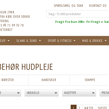
SPØRGSMÅL OG SVAR
KONTAKT OS
 KUN 29KR.
 FRA KØB OVER 500KR.
VERING
Fri
Fragt fra kun 29kr. Fri Fragt v. k
S PÅ 71 99 70 78
RETURRET
EUP
SLANK & SUND
SPORT & FITNESS
MAD & DRIKKE
BEHØR HUDPLEJE
BØRSTER
HANDSKER
SVAMPE
R
INDHOLD
HUDTYPE
PRIS
1
2
NÆSTE
SIDSTE