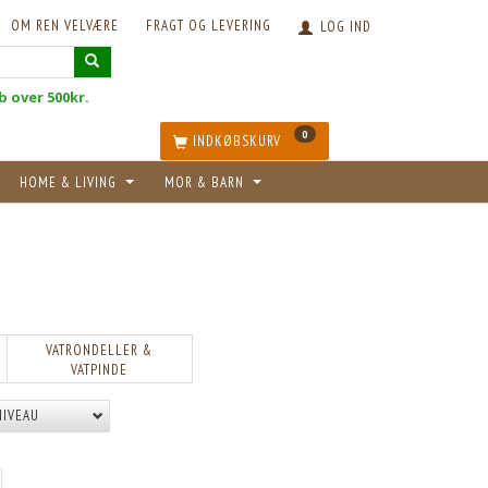
OM REN VELVÆRE
FRAGT OG LEVERING
LOG IND
øb over 500kr.
0
INDKØBSKURV
HOME & LIVING
MOR & BARN
VATRONDELLER &
VATPINDE
NIVEAU