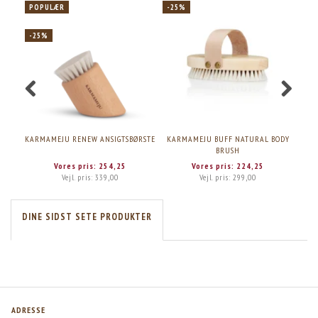
POPULÆR
-25%
-2
-25%
KARMAMEJU RENEW ANSIGTSBØRSTE
KARMAMEJU BUFF NATURAL BODY
KAR
BRUSH
Vores pris:
254,25
Vores pris:
224,25
Vejl. pris:
339,00
Vejl. pris:
299,00
DINE SIDST SETE PRODUKTER
ADRESSE