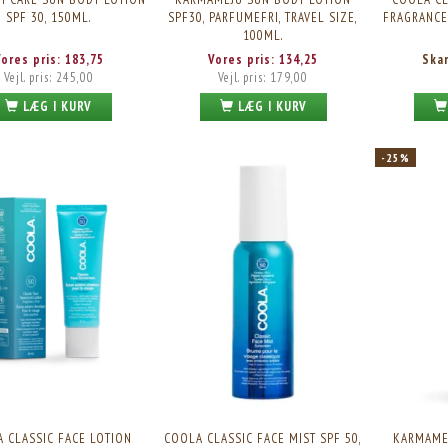
Vores pris:
224,25
Vores pris:
0,00
SPF 30, 150ML.
SPF30, PARFUMEFRI, TRAVEL SIZE,
FRAGRANCE
Vejl. pris:
299,00
100ML.
Vores pris:
183,75
Vores pris:
134,25
Ska
Vejl. pris:
245,00
Vejl. pris:
179,00
LÆG I KURV
LÆG I KURV
-25%
 CLASSIC FACE LOTION
COOLA CLASSIC FACE MIST SPF 50,
KARMAME