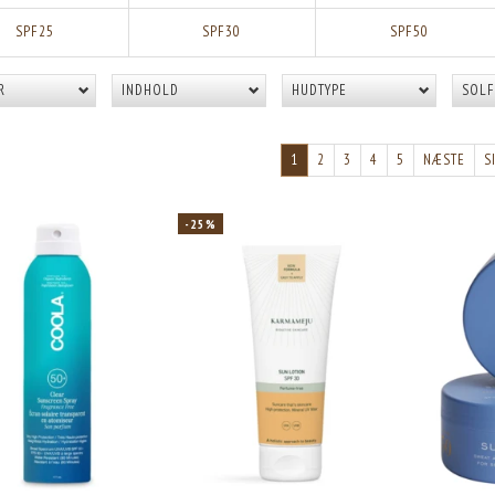
SPF25
SPF30
SPF50
R
INDHOLD
HUDTYPE
SOLF
1
2
3
4
5
NÆSTE
S
-25%