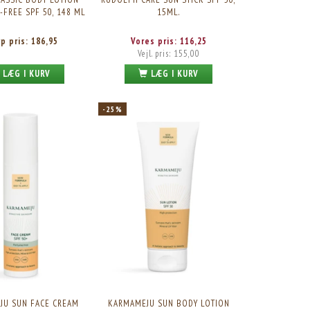
Skarp pris:
181,95
Vores pris:
261,75
-FREE SPF 50, 148 ML
15ML.
Vejl. pris:
349,00
rp pris:
186,95
Vores pris:
116,25
Vejl. pris:
155,00
LÆG I KURV
LÆG I KURV
-25%
JU SUN FACE CREAM
KARMAMEJU SUN BODY LOTION