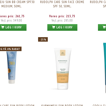
JU SUN BB CREAM SPF30
RUDOLPH CARE SUN FACE CREME
RUDOLPH C
MEDIUM, 50ML.
SPF 50, 50ML.
SP
Vores pris:
261,75
Vores pris:
213,75
Vejl. pris:
349,00
Vejl. pris:
285,00
LÆG I KURV
LÆG I KURV
-25%
OG FÅ 4% RABAT
U SUN BODY LOTION SPF30,
RUDOLPH CARE SUN BALM SPF50, 145ML. GRATIS
ARFUMEFRI, 200ML.
V. KØB AF RUDOLPH CARE MAX 1 STK. PER ORDRE
H CARE SUN BODY LOTION
KARMAMEJU SUN BODY LOTION
COOLA CL