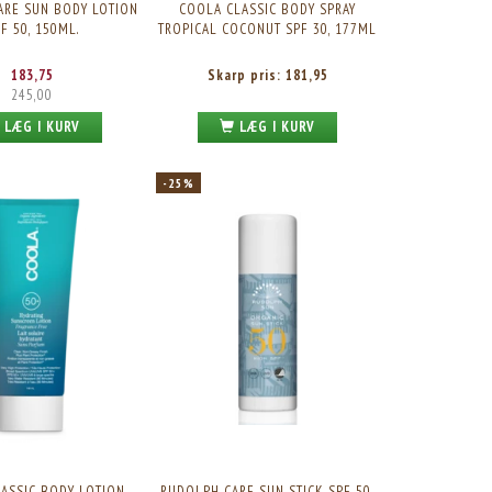
ARE SUN BODY LOTION
COOLA CLASSIC BODY SPRAY
F 50, 150ML.
TROPICAL COCONUT SPF 30, 177ML
183,75
Skarp pris:
181,95
245,00
LÆG I KURV
LÆG I KURV
-25%
-25%
COOLA CLASSIC BODY SPRAY GUAVA MANGO SPF
KARMAMEJU SUN BB CREAM SPF30 
50, 177ML.
50ML.
ASSIC BODY LOTION
RUDOLPH CARE SUN STICK SPF 50,