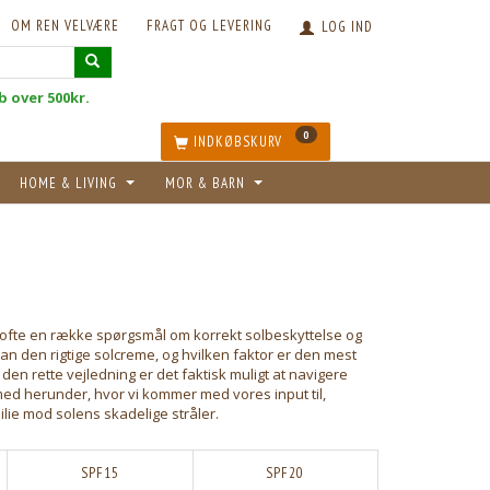
OM REN VELVÆRE
FRAGT OG LEVERING
LOG IND
øb over 500kr.
0
INDKØBSKURV
HOME & LIVING
MOR & BARN
ig ofte en række spørgsmål om korrekt solbeskyttelse og
n den rigtige solcreme, og hvilken faktor er den mest
n rette vejledning er det faktisk muligt at navigere
ed herunder, hvor vi kommer med vores input til,
lie mod solens skadelige stråler.
SPF15
SPF20