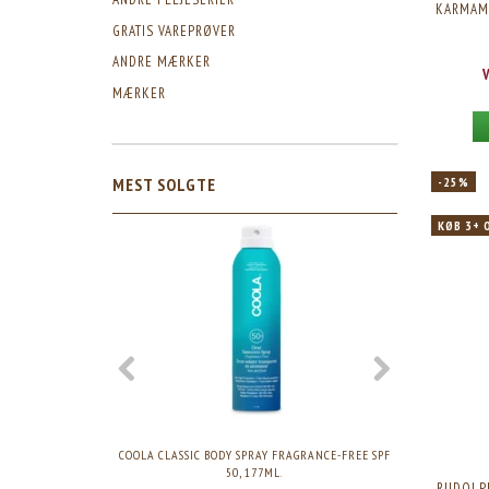
KARMAME
GRATIS VAREPRØVER
ANDRE MÆRKER
MÆRKER
MEST SOLGTE
-25%
KØB 3+ 
-25%
COOLA CLASSIC BODY SPRAY FRAGRANCE-FREE SPF
KARMAMEJ
50, 177ML.
P
RUDOLP