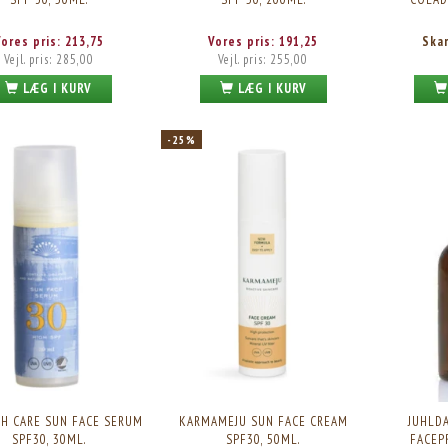
Vores pris:
213,75
Vores pris:
191,25
Ska
Vejl. pris:
285,00
Vejl. pris:
255,00
LÆG I KURV
LÆG I KURV
-25%
H CARE SUN FACE SERUM
KARMAMEJU SUN FACE CREAM
JUHLDA
SPF30, 30ML.
SPF30, 50ML.
FACEP