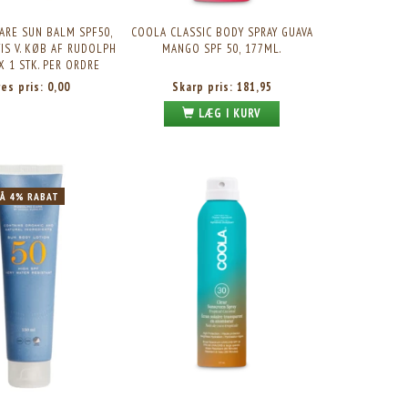
ARE SUN BALM SPF50,
COOLA CLASSIC BODY SPRAY GUAVA
TIS V. KØB AF RUDOLPH
MANGO SPF 50, 177ML.
X 1 STK. PER ORDRE
res pris:
0,00
Skarp pris:
181,95
LÆG I KURV
FÅ 4% RABAT