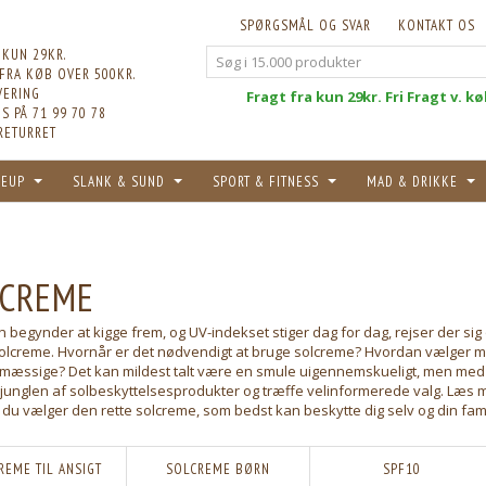
SPØRGSMÅL OG SVAR
KONTAKT OS
 KUN 29KR.
 FRA KØB OVER 500KR.
VERING
Fri
Fragt fra kun 29kr. Fri Fragt v. k
S PÅ 71 99 70 78
RETURRET
EUP
SLANK & SUND
SPORT & FITNESS
MAD & DRIKKE
CREME
n begynder at kigge frem, og UV-indekset stiger dag for dag, rejser der s
solcreme. Hvornår er det nødvendigt at bruge solcreme? Hvordan vælger ma
mæssige? Det kan mildest talt være en smule uigennemskueligt, men med de
unglen af solbeskyttelsesprodukter og træffe velinformerede valg. Læs m
du vælger den rette solcreme, som bedst kan beskytte dig selv og din fami
REME TIL ANSIGT
SOLCREME BØRN
SPF10