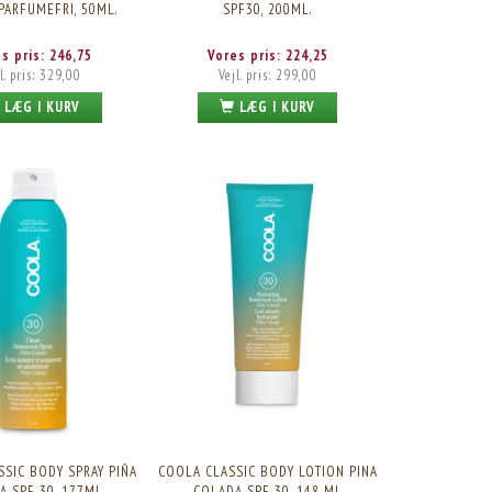
 PARFUMEFRI, 50ML.
SPF30, 200ML.
es pris:
246,75
Vores pris:
224,25
l. pris:
329,00
Vejl. pris:
299,00
LÆG I KURV
LÆG I KURV
SIC BODY SPRAY PIÑA
COOLA CLASSIC BODY LOTION PINA
A SPF 30, 177ML.
COLADA SPF 30, 148 ML