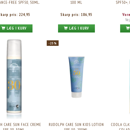
NCE-FREE SPF50, 50ML.
100 ML
SPF50+,
Skarp pris:
224,95
Skarp pris:
186,95
Vor
Vej
LÆG I KURV
LÆG I KURV
-25%
H CARE SUN FACE CREME
RUDOLPH CARE SUN KIDS LOTION
COOLA CLAS
SPF 30, 50ML.
SPF 50, 200ML.
COLAD