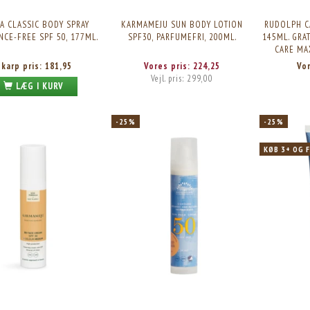
A CLASSIC BODY SPRAY
KARMAMEJU SUN BODY LOTION
RUDOLPH C
NCE-FREE SPF 50, 177ML.
SPF30, PARFUMEFRI, 200ML.
145ML. GRA
CARE MA
Skarp pris:
181,95
Vores pris:
224,25
Vo
Vejl. pris:
299,00
LÆG I KURV
-25%
-25%
KØB 3+ OG 