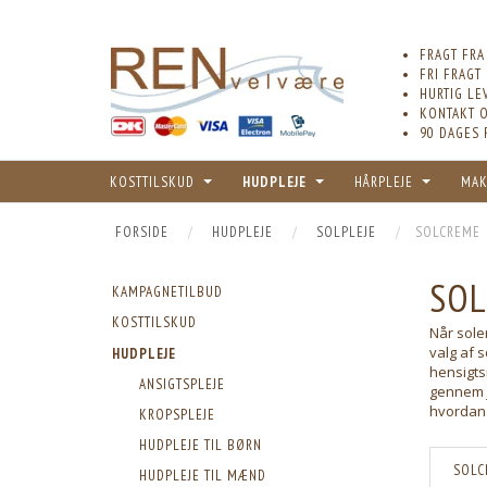
FRAGT FRA
FRI FRAGT
HURTIG LE
KONTAKT O
90 DAGES 
KOSTTILSKUD
HUDPLEJE
HÅRPLEJE
MAK
FORSIDE
HUDPLEJE
SOLPLEJE
SOLCREME
SOL
KAMPAGNETILBUD
KOSTTILSKUD
Når sole
valg af 
HUDPLEJE
hensigts
ANSIGTSPLEJE
gennem j
hvordan 
KROPSPLEJE
HUDPLEJE TIL BØRN
SOLC
HUDPLEJE TIL MÆND