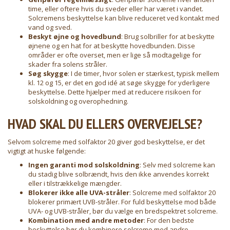
time, eller oftere hvis du sveder eller har været i vandet.
Solcremens beskyttelse kan blive reduceret ved kontakt med
vand og sved.
Beskyt øjne og hovedbund
: Brug solbriller for at beskytte
øjnene og en hat for at beskytte hovedbunden. Disse
områder er ofte overset, men er lige så modtagelige for
skader fra solens stråler.
Søg skygge
: I de timer, hvor solen er stærkest, typisk mellem
kl. 12 og 15, er det en god idé at søge skygge for yderligere
beskyttelse. Dette hjælper med at reducere risikoen for
solskoldning og overophedning.
HVAD SKAL DU ELLERS OVERVEJELSE?
Selvom solcreme med solfaktor 20 giver god beskyttelse, er det
vigtigt at huske følgende:
Ingen garanti mod solskoldning
: Selv med solcreme kan
du stadig blive solbrændt, hvis den ikke anvendes korrekt
eller i tilstrækkelige mængder.
Blokerer ikke alle UVA-stråler
: Solcreme med solfaktor 20
blokerer primært UVB-stråler. For fuld beskyttelse mod både
UVA- og UVB-stråler, bør du vælge en bredspektret solcreme.
Kombination med andre metoder
: For den bedste
beskyttelse bør du kombinere solcreme med andre