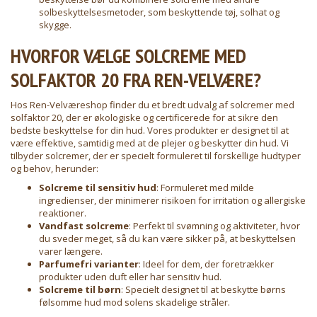
solbeskyttelsesmetoder, som beskyttende tøj, solhat og
skygge.
HVORFOR VÆLGE SOLCREME MED
SOLFAKTOR 20 FRA REN-VELVÆRE?
Hos Ren-Velværeshop finder du et bredt udvalg af solcremer med
solfaktor 20, der er økologiske og certificerede for at sikre den
bedste beskyttelse for din hud. Vores produkter er designet til at
være effektive, samtidig med at de plejer og beskytter din hud. Vi
tilbyder solcremer, der er specielt formuleret til forskellige hudtyper
og behov, herunder:
Solcreme til sensitiv hud
: Formuleret med milde
ingredienser, der minimerer risikoen for irritation og allergiske
reaktioner.
Vandfast solcreme
: Perfekt til svømning og aktiviteter, hvor
du sveder meget, så du kan være sikker på, at beskyttelsen
varer længere.
Parfumefri varianter
: Ideel for dem, der foretrækker
produkter uden duft eller har sensitiv hud.
Solcreme til børn
: Specielt designet til at beskytte børns
følsomme hud mod solens skadelige stråler.