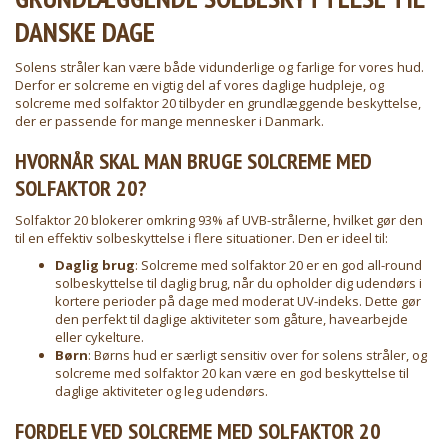
DANSKE DAGE
Solens stråler kan være både vidunderlige og farlige for vores hud.
Derfor er
solcreme
en vigtig del af vores daglige hudpleje, og
solcreme med solfaktor 20 tilbyder en grundlæggende beskyttelse,
der er passende for mange mennesker i Danmark.
HVORNÅR SKAL MAN BRUGE SOLCREME MED
SOLFAKTOR 20?
Solfaktor 20 blokerer omkring 93% af UVB-strålerne, hvilket gør den
til en effektiv solbeskyttelse i flere situationer. Den er ideel til:
Daglig brug
: Solcreme med solfaktor 20 er en god all-round
solbeskyttelse til daglig brug, når du opholder dig udendørs i
kortere perioder på dage med moderat UV-indeks. Dette gør
den perfekt til daglige aktiviteter som gåture, havearbejde
eller cykelture.
Børn
: Børns hud er særligt sensitiv over for solens stråler, og
solcreme med solfaktor 20 kan være en god beskyttelse til
daglige aktiviteter og leg udendørs.
FORDELE VED SOLCREME MED SOLFAKTOR 20