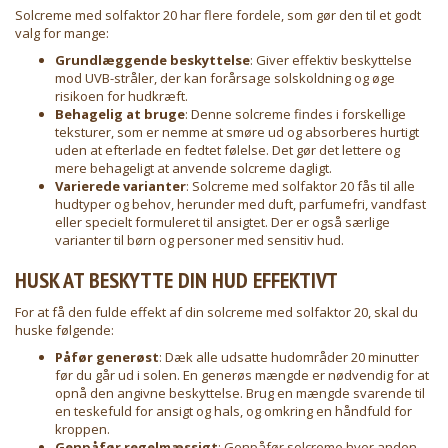
Solcreme med solfaktor 20 har flere fordele, som gør den til et godt
valg for mange:
Grundlæggende beskyttelse
: Giver effektiv beskyttelse
mod UVB-stråler, der kan forårsage solskoldning og øge
risikoen for hudkræft.
Behagelig at bruge
: Denne solcreme findes i forskellige
teksturer, som er nemme at smøre ud og absorberes hurtigt
uden at efterlade en fedtet følelse. Det gør det lettere og
mere behageligt at anvende solcreme dagligt.
Varierede varianter
: Solcreme med solfaktor 20 fås til alle
hudtyper og behov, herunder med duft, parfumefri, vandfast
eller specielt formuleret til ansigtet. Der er også særlige
varianter til børn og personer med sensitiv hud.
HUSK AT BESKYTTE DIN HUD EFFEKTIVT
For at få den fulde effekt af din solcreme med solfaktor 20, skal du
huske følgende:
Påfør generøst
: Dæk alle udsatte hudområder 20 minutter
før du går ud i solen. En generøs mængde er nødvendig for at
opnå den angivne beskyttelse. Brug en mængde svarende til
en teskefuld for ansigt og hals, og omkring en håndfuld for
kroppen.
Genpåfør regelmæssigt
: Genpåfør solcreme hver anden