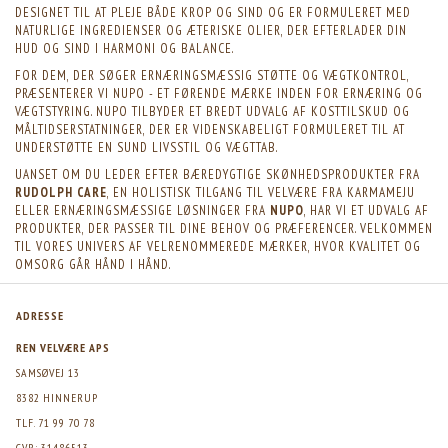
DESIGNET TIL AT PLEJE BÅDE KROP OG SIND OG ER FORMULERET MED
NATURLIGE INGREDIENSER OG ÆTERISKE OLIER, DER EFTERLADER DIN
HUD OG SIND I HARMONI OG BALANCE.
FOR DEM, DER SØGER ERNÆRINGSMÆSSIG STØTTE OG VÆGTKONTROL,
PRÆSENTERER VI NUPO - ET FØRENDE MÆRKE INDEN FOR ERNÆRING OG
VÆGTSTYRING. NUPO TILBYDER ET BREDT UDVALG AF KOSTTILSKUD OG
MÅLTIDSERSTATNINGER, DER ER VIDENSKABELIGT FORMULERET TIL AT
UNDERSTØTTE EN SUND LIVSSTIL OG VÆGTTAB.
UANSET OM DU LEDER EFTER BÆREDYGTIGE SKØNHEDSPRODUKTER FRA
RUDOLPH CARE
, EN HOLISTISK TILGANG TIL VELVÆRE FRA KARMAMEJU
ELLER ERNÆRINGSMÆSSIGE LØSNINGER FRA
NUPO
, HAR VI ET UDVALG AF
PRODUKTER, DER PASSER TIL DINE BEHOV OG PRÆFERENCER. VELKOMMEN
TIL VORES UNIVERS AF VELRENOMMEREDE MÆRKER, HVOR KVALITET OG
OMSORG GÅR HÅND I HÅND.
ADRESSE
REN VELVÆRE APS
SAMSØVEJ 13
8382 HINNERUP
TLF. 71 99 70 78
CVR: 31486513