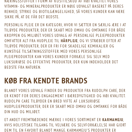
NÆRINGSSTOFFER I FORM AF KOSTTILSKUD AF HØJ KVALITET. VORES
VITAMIN- OG MINERALPRODUKTER ER NØJE UDVALGT BASERET PÅ DERES
RENHED, STYRKE OG BIOTILGÆNGELIGHED, SÅ VORES KUNDER KAN VÆRE
SIKRE PÅ, AT DE FÅR DET BEDSTE.
PERSONLIG PLEJE ER EN KATEGORI, HVOR VI SÆTTER EN SÆRLIG ÆRE I AT
TILBYDE PRODUKTER, DER ER SKABT MED OMHU OG OMTANKE FOR BÅDE
KROPPEN OG MILJØET. VORES UDVALG AF PERSONLIGE PLEJEPRODUKTER
OMFATTER ALT FRA HUDPLEJE TIL
HÅRPLEJE
, OG VI STRÆBER EFTER AT
TILBYDE PRODUKTER, DER ER FRI FOR SKADELIGE KEMIKALIER OG
KUNSTIGE TILSÆTNINGSSTOFFER. MED VORES PERSONLIGE
PLEJEPRODUKTER KAN VORES KUNDER FORKÆLE SIG SELV MED
LUKSURIØSE OG EFFEKTIVE PRODUKTER, DER KUN INDEHOLDER DET
BEDSTE FRA NATUREN.
KØB FRA KENDTE BRANDS
BLANDT VORES UDVALG FINDER DU PRODUKTER FRA RUDOLPH CARE, DER
ER KENDT FOR DERES ENGAGEMENT I BÆREDYGTIGHED OG HØJ KVALITET.
RUDOLPH CARE TILBYDER EN BRED VIFTE AF LUKSURIØSE
HUDPLEJEPRODUKTER, DER ER SKABT MED OMHU OG OMTANKE FOR BÅDE
DIN HUD OG MILJØET.
ET ANDET FREMTRÆDENDE MÆRKE I VORES SORTIMENT ER
KARMAMEJU
,
HVIS HOLISTISKE TILGANG TIL VELVÆRE OG SELVFORKÆLELSE HAR GJORT
DEM TIL EN FAVORIT BLANDT MANGE. KARMAMEJU'S PRODUKTER ER