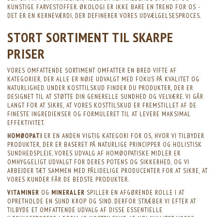
KUNSTIGE FARVESTOFFER. ØKOLOGI ER IKKE BARE EN TREND FOR OS -
DET ER EN KERNEVÆRDI, DER DEFINERER VORES UDVÆLGELSESPROCES.
STORT SORTIMENT TIL SKARPE
PRISER
VORES OMFATTENDE SORTIMENT OMFATTER EN BRED VIFTE AF
KATEGORIER, DER ALLE ER NØJE UDVALGT MED FOKUS PÅ KVALITET OG
NATURLIGHED. UNDER KOSTTILSKUD FINDER DU PRODUKTER, DER ER
DESIGNET TIL AT STØTTE DIN GENERELLE SUNDHED OG VELVÆRE. VI GÅR
LANGT FOR AT SIKRE, AT VORES KOSTTILSKUD ER FREMSTILLET AF DE
FINESTE INGREDIENSER OG FORMULERET TIL AT LEVERE MAKSIMAL
EFFEKTIVITET.
HOMØOPATI
ER EN ANDEN VIGTIG KATEGORI FOR OS, HVOR VI TILBYDER
PRODUKTER, DER ER BASERET PÅ NATURLIGE PRINCIPPER OG HOLISTISK
SUNDHEDSPLEJE. VORES UDVALG AF HOMØOPATISKE MIDLER ER
OMHYGGELIGT UDVALGT FOR DERES POTENS OG SIKKERHED, OG VI
ARBEJDER TÆT SAMMEN MED PÅLIDELIGE PRODUCENTER FOR AT SIKRE, AT
VORES KUNDER FÅR DE BEDSTE PRODUKTER.
VITAMINER
OG
MINERALER
SPILLER EN AFGØRENDE ROLLE I AT
OPRETHOLDE EN SUND KROP OG SIND. DERFOR STRÆBER VI EFTER AT
TILBYDE ET OMFATTENDE UDVALG AF DISSE ESSENTIELLE