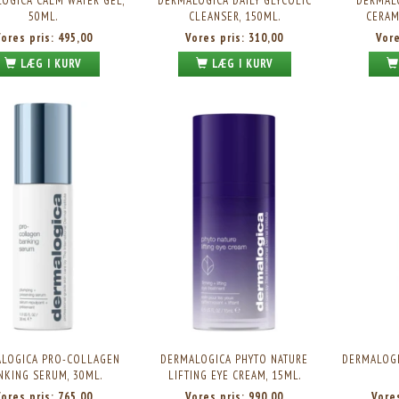
OGICA CALM WATER GEL,
DERMALOGICA DAILY GLYCOLIC
DERMAL
50ML.
CLEANSER, 150ML.
CERAM
Vores pris:
495,00
Vores pris:
310,00
Vor
LÆG I KURV
LÆG I KURV
LOGICA PRO-COLLAGEN
DERMALOGICA PHYTO NATURE
DERMALOGI
NKING SERUM, 30ML.
LIFTING EYE CREAM, 15ML.
Vores pris:
765,00
Vores pris:
990,00
Vore