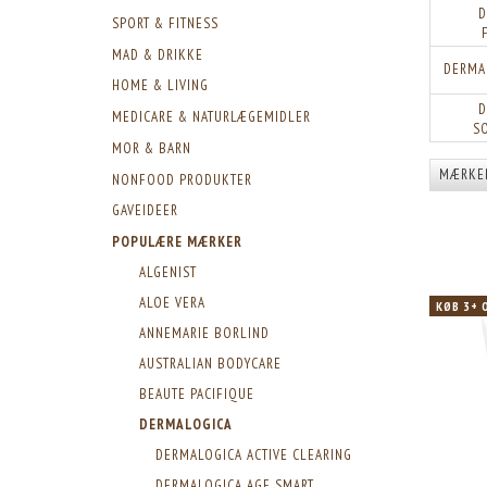
D
SPORT & FITNESS
MAD & DRIKKE
DERMA
HOME & LIVING
D
MEDICARE & NATURLÆGEMIDLER
S
MOR & BARN
MÆRKE
NONFOOD PRODUKTER
GAVEIDEER
POPULÆRE MÆRKER
ALGENIST
ALOE VERA
KØB 3+ 
ANNEMARIE BORLIND
AUSTRALIAN BODYCARE
BEAUTE PACIFIQUE
DERMALOGICA
DERMALOGICA ACTIVE CLEARING
DERMALOGICA AGE SMART