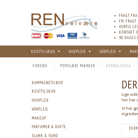
FRAGT FRA
FRI FRAGT
HURTIG LE
KONTAKT O
90 DAGES 
KOSTTILSKUD
HUDPLEJE
HÅRPLEJE
MAK
FORSIDE
POPULÆRE MÆRKER
DERMALOGICA
DER
KAMPAGNETILBUD
KOSTTILSKUD
Lige sid
her har d
HUDPLEJE
Vi har gj
HÅRPLEJE
ingredie
MAKEUP
PARFUMER & DUFTE
DERM
SLANK & SUND