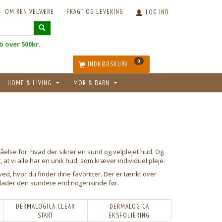
OM REN VELVÆRE
FRAGT OG LEVERING
LOG IND
øb over 500kr.
0
INDKØBSKURV
HOME & LIVING
MOR & BARN
else for, hvad der sikrer en sund og velplejet hud. Og
 at vi alle har en unik hud, som kræver individuel pleje.
ved, hvor du finder dine favoritter. Der er tænkt over
erlader den sundere end nogensinde før.
DERMALOGICA CLEAR
DERMALOGICA
START
EKSFOLIERING