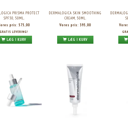
LOGICA PRISMA PROTECT
DERMALOGICA SKIN SMOOTHING
DERMALOG
SPF30, 50ML.
CREAM, 50ML.
S
Vores pris:
575,00
Vores pris:
395,00
Vore
GRATIS LEVERING!
GRA
LÆG I KURV
LÆG I KURV
SPECIAL CLEANSING GEL, REFILL,
DERMALOGICA PRECLEANSE, 150ML.
500ML.
Vores pris:
495,00
Vores pris:
410,00