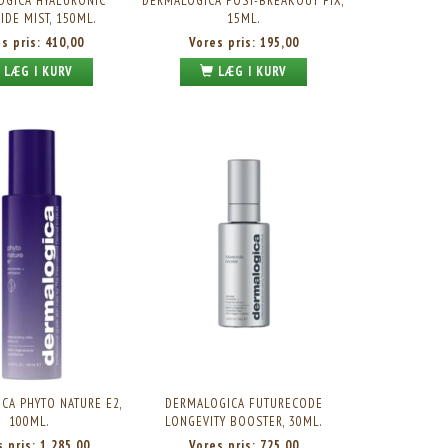
OGICA HYALURONIC
DERMALOGICA POST-BREAKOUT FIX,
IDE MIST, 150ML.
15ML.
es pris:
410,00
Vores pris:
195,00
LÆG I KURV
LÆG I KURV
CA PHYTO NATURE E2,
DERMALOGICA FUTURECODE
100ML.
LONGEVITY BOOSTER, 30ML.
s pris:
1.285,00
Vores pris:
725,00