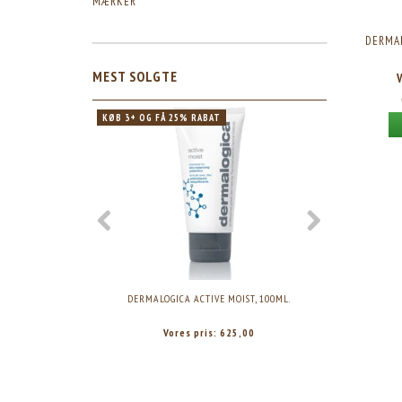
MÆRKER
DERMA
MEST SOLGTE
KØB 3+ OG FÅ 25% RABAT
DERMALOGICA ACTIVE MOIST, 100ML.
DERMALOGICA 
Vores pris:
625,00