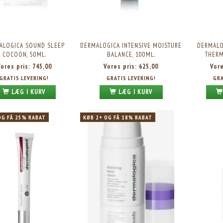
ALOGICA SOUND SLEEP
DERMALOGICA INTENSIVE MOISTURE
DERMALO
COCOON, 50ML.
BALANCE, 100ML.
THERM
Vores pris:
745,00
Vores pris:
625,00
Vor
GRATIS LEVERING!
GRATIS LEVERING!
GRA
LÆG I KURV
LÆG I KURV
OG FÅ 25% RABAT
KØB 2+ OG FÅ 18% RABAT