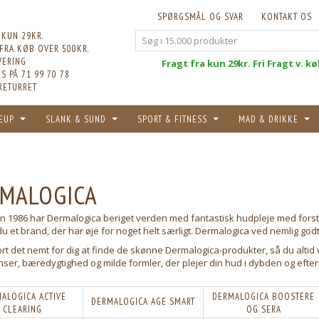
SPØRGSMÅL OG SVAR
KONTAKT OS
 KUN 29KR.
 FRA KØB OVER 500KR.
VERING
Fri
Fragt fra kun 29kr. Fri Fragt v. k
S PÅ 71 99 70 78
RETURRET
EUP
SLANK & SUND
SPORT & FITNESS
MAD & DRIKKE
MALOGICA
en 1986 har Dermalogica beriget verden med fantastisk hudpleje med forstå
u et brand, der har øje for noget helt særligt. Dermalogica ved nemlig godt,
ort det nemt for dig at finde de skønne Dermalogica-produkter, så du altid 
nser, bæredygtighed og milde formler, der plejer din hud i dybden og eft
ALOGICA ACTIVE
DERMALOGICA BOOSTERE
DERMALOGICA AGE SMART
CLEARING
OG SERA