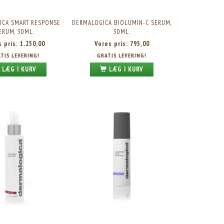
ICA SMART RESPONSE
DERMALOGICA BIOLUMIN-C SERUM,
ERUM, 30ML.
30ML.
s pris:
1.250,00
Vores pris:
795,00
TIS LEVERING!
GRATIS LEVERING!
KØB 2+ OG FÅ 26% RABAT
LÆG I KURV
LÆG I KURV
DERMALOGICA SKIN SMOOTHING CREAM, 100ML.
DERMALOGICA SOUND SLEEP COCOON
Vores pris:
625,00
Vores pris:
745,00