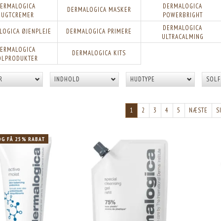
ERMALOGICA
DERMALOGICA
DERMALOGICA MASKER
FUGTCREMER
POWERBRIGHT
DERMALOGICA
LOGICA ØJENPLEJE
DERMALOGICA PRIMERE
ULTRACALMING
ERMALOGICA
DERMALOGICA KITS
OLPRODUKTER
R
INDHOLD
HUDTYPE
SOLF
1
2
3
4
5
NÆSTE
S
OG FÅ 25% RABAT