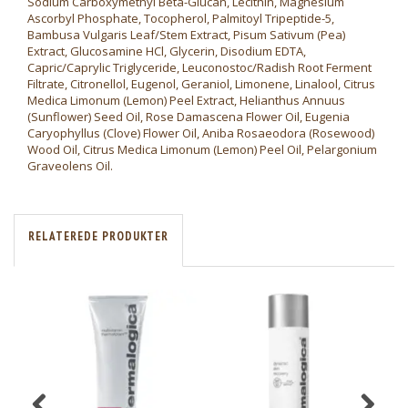
Sodium Carboxymethyl Beta-Glucan, Lecithin, Magnesium
Ascorbyl Phosphate, Tocopherol, Palmitoyl Tripeptide-5,
Bambusa Vulgaris Leaf/Stem Extract, Pisum Sativum (Pea)
Extract, Glucosamine HCl, Glycerin, Disodium EDTA,
Capric/Caprylic Triglyceride, Leuconostoc/Radish Root Ferment
Filtrate, Citronellol, Eugenol, Geraniol, Limonene, Linalool, Citrus
Medica Limonum (Lemon) Peel Extract, Helianthus Annuus
(Sunflower) Seed Oil, Rose Damascena Flower Oil, Eugenia
Caryophyllus (Clove) Flower Oil, Aniba Rosaeodora (Rosewood)
Wood Oil, Citrus Medica Limonum (Lemon) Peel Oil, Pelargonium
Graveolens Oil.
RELATEREDE PRODUKTER
KØB