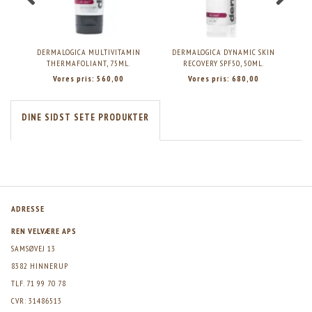
DERMALOGICA MULTIVITAMIN
DERMALOGICA DYNAMIC SKIN
DERM
THERMAFOLIANT, 75ML.
RECOVERY SPF50, 50ML.
Vores pris:
560,00
Vores pris:
680,00
DINE SIDST SETE PRODUKTER
ADRESSE
REN VELVÆRE APS
SAMSØVEJ 13
8382 HINNERUP
TLF. 71 99 70 78
CVR: 31486513