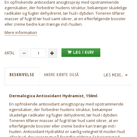
En opfriskende antioxidant ansigtsspray med opstrammende
egenskaber, der forbedrer hudens struktur, bekæmper skadelige
radikaler og fugter dehydreret, tør hud i dybden. Toneren tilfører
masser af fugt til tør hud samt sikrer, at en efterfølgende booster
eller creme bedre kan trænge ind i huden.
Mere information
LÆG I KURV
ANTAL
BESKRIVELSE
ANDRE KØBTE OGSÅ
LÆS MERE...
Dermalogica Antioxidant Hydramist, 150ml.
En opfriskende antioxidant ansigtsspray med opstrammende
egenskaber, der forbedrer hudens struktur, bekæmper
skadelige radikaler og fugter dehydreret, tør hud i dybden.
Toneren tilfører masser af fugt til tør hud samt sikrer, at en
efterfølgende booster eller creme bedre kan trænge ind i
huden. Antioxidant HydraMist er særlig velegnet til moden hud