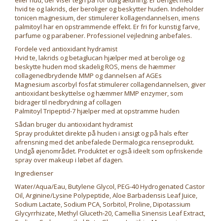
eller hud, der viser tegn på for tidlig ældning. Er beriget med
hvid te og lakrids, der beroliger og beskytter huden. Indeholder
tonicen magnesium, der stimulerer kollagendannelsen, imens
palmitoyl har en opstrammende effekt. Er fri for kunstig farve,
parfume og parabener. Professionel vejledning anbefales.
Fordele ved antioxidant hydramist
Hvid te, lakrids og betaglucan hjælper med at berolige og
beskytte huden mod skadelig ROS, mens de hæmmer
collagenedbrydende MMP og dannelsen af AGEs
Magnesium ascorbyl fosfat stimulerer collagendannelsen, giver
antioxidant beskyttelse og hæmmer MMP enzymer, som
bidrager til nedbrydning af collagen
Palmitoyl Tripeptid-7 hjælper med at opstramme huden
Sådan bruger du antioxidant hydramist
Spray produktet direkte på huden i ansigt og på hals efter
afrensning med det anbefalede Dermalogica renseprodukt.
Undgå øjenområdet. Produktet er også ideelt som opfriskende
spray over makeup i løbet af dagen.
Ingredienser
Water/Aqua/Eau, Butylene Glycol, PEG-40 Hydrogenated Castor
Oil, Arginine/Lysine Polypeptide, Aloe Barbadensis Leaf Juice,
Sodium Lactate, Sodium PCA, Sorbitol, Proline, Dipotassium
Glycyrrhizate, Methyl Gluceth-20, Camellia Sinensis Leaf Extract,