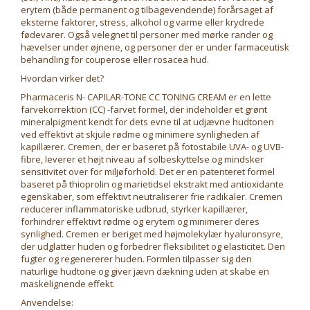
erytem (både permanent og tilbagevendende) forårsaget af
eksterne faktorer, stress, alkohol og varme eller krydrede
fødevarer. Også velegnet til personer med mørke rander og
hævelser under øjnene, og personer der er under farmaceutisk
behandling for couperose eller rosacea hud.
Hvordan virker det?
Pharmaceris N- CAPILAR-TONE CC TONING CREAM er en lette
farvekorrektion (CC) -farvet formel, der indeholder et grønt
mineralpigment kendt for dets evne til at udjævne hudtonen
ved effektivt at skjule rødme og minimere synligheden af
kapillærer. Cremen, der er baseret på fotostabile UVA- og UVB-
fibre, leverer et højt niveau af solbeskyttelse og mindsker
sensitivitet over for miljøforhold. Det er en patenteret formel
baseret på thioprolin og marietidsel ekstrakt med antioxidante
egenskaber, som effektivt neutraliserer frie radikaler. Cremen
reducerer inflammatoriske udbrud, styrker kapillærer,
forhindrer effektivt rødme og erytem og minimerer deres
synlighed. Cremen er beriget med højmolekylær hyaluronsyre,
der udglatter huden og forbedrer fleksibilitet og elasticitet. Den
fugter og regenererer huden. Formlen tilpasser sig den
naturlige hudtone og giver jævn dækning uden at skabe en
maskelignende effekt.
Anvendelse: