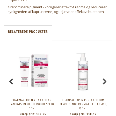
miljøforhold.
Grønt mineralpigment - korrigerer effektivt rødme og reducerer
synligheden af kapillærerne, og udjævner effektivt hudtonen.
RELATEREDE PRODUKTER
PHARMACERIS N VITA CAPILARIL
PHARMACERIS N PURI CAPILIUM
PH
ANSIGTSCREME TIL RØDME SPF20,
BEROLIGENDE RENSEGEL TIL ANSIGT,
INT
50ML.
190ML.
R
Skarp pris:
130,95
Skarp pris:
110,95