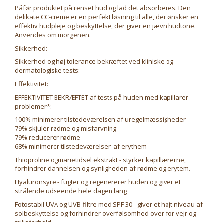
Påfør produktet på renset hud og lad det absorberes. Den
delikate CC-creme er en perfekt løsning til alle, der ønsker en
effektiv hudpleje og beskyttelse, der giver en jævn hudtone.
Anvendes om morgenen.
Sikkerhed:
Sikkerhed og høj tolerance bekræftet ved kliniske og
dermatologiske tests:
Effektivitet:
EFFEKTIVITET BEKRÆFTET af tests på huden med kapillarer
problemer*:
100% minimerer tilstedeværelsen af uregelmæssigheder
79% skjuler rødme og misfarvning
79% reducerer rødme
68% minimerer tilstedeværelsen af erythem
Thioproline ogmarietidsel ekstrakt - styrker kapillærerne,
forhindrer dannelsen og synligheden af rødme og erytem.
Hyaluronsyre - fugter og regenererer huden og giver et
strålende udseende hele dagen lang
Fotostabil UVA og UVB-filtre med SPF 30 - giver et højt niveau af
solbeskyttelse og forhindrer overfølsomhed over for vejr og