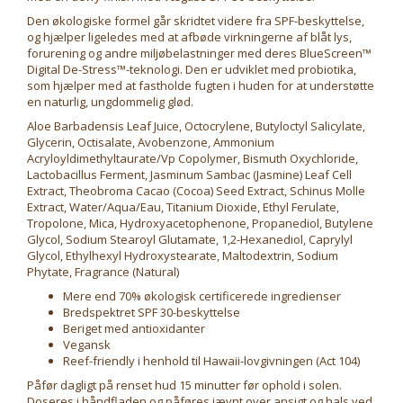
Den økologiske formel går skridtet videre fra SPF-beskyttelse,
og hjælper ligeledes med at afbøde virkningerne af blåt lys,
forurening og andre miljøbelastninger med deres BlueScreen™
Digital De-Stress™-teknologi. Den er udviklet med probiotika,
som hjælper med at fastholde fugten i huden for at understøtte
en naturlig, ungdommelig glød.
Aloe Barbadensis Leaf Juice, Octocrylene, Butyloctyl Salicylate,
Glycerin, Octisalate, Avobenzone, Ammonium
Acryloyldimethyltaurate/Vp Copolymer, Bismuth Oxychloride,
Lactobacillus Ferment, Jasminum Sambac (Jasmine) Leaf Cell
Extract, Theobroma Cacao (Cocoa) Seed Extract, Schinus Molle
Extract, Water/Aqua/Eau, Titanium Dioxide, Ethyl Ferulate,
Tropolone, Mica, Hydroxyacetophenone, Propanediol, Butylene
Glycol, Sodium Stearoyl Glutamate, 1,2-Hexanediol, Caprylyl
Glycol, Ethylhexyl Hydroxystearate, Maltodextrin, Sodium
Phytate, Fragrance (Natural)
Mere end 70% økologisk certificerede ingredienser
Bredspektret SPF 30-beskyttelse
Beriget med antioxidanter
Vegansk
Reef-friendly i henhold til Hawaii-lovgivningen (Act 104)
Påfør dagligt på renset hud 15 minutter før ophold i solen.
Doseres i håndfladen og påføres jævnt over ansigt og hals ved