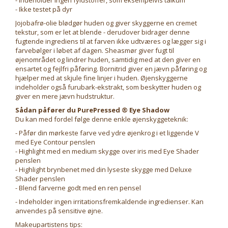
- Indeholder ingen fyldstoffer, som eksempelvis talkum
- Ikke testet på dyr
Jojobafrø-olie blødgør huden og giver skyggerne en cremet
tekstur, som er let at blende - derudover bidrager denne
fugtende ingrediens til at farven ikke udtværes og lægger sig i
farvebølger i løbet af dagen. Sheasmør giver fugt til
øjenområdet og lindrer huden, samtidig med at den giver en
ensartet og fejlfri påføring. Bornitrid giver en jævn påføring og
hjælper med at skjule fine linjer i huden. Øjenskyggerne
indeholder også furubark-ekstrakt, som beskytter huden og
giver en mere jævn hudstruktur.
Sådan påfører du PurePressed ® Eye Shadow
Du kan med fordel følge denne enkle øjenskyggeteknik:
- Påfør din mørkeste farve ved ydre øjenkrog i et liggende V
med Eye Contour penslen
- Highlight med en medium skygge over iris med Eye Shader
penslen
- Highlight brynbenet med din lyseste skygge med Deluxe
Shader penslen
- Blend farverne godt med en ren pensel
- Indeholder ingen irritationsfremkaldende ingredienser. Kan
anvendes på sensitive øjne.
Makeupartistens tips: