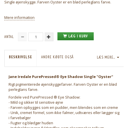
Single øjenskygge. Farven Oyster er en blød perleglans farve.
Mere information
LÆG I KURV
ANTAL
BESKRIVELSE
ANDRE KØBTE OGSÅ
LÆS MERE...
Jane Iredale PurePressed® Eye Shadow Single "Oyster"
Rigt pigmenterede øjenskyggefarver. Farven Oyster er en blød
perleglans farve.
Fordele ved PurePressed ® Eye Shadow:
- Mild og sikker til sensitive øjne
- Farven opbygges som en pudder, men blendes som en creme
- Unik, cremet formel, som ikke falmer, udtværes eller lægger sig
i farvebølger
- Fugter og blødgør huden