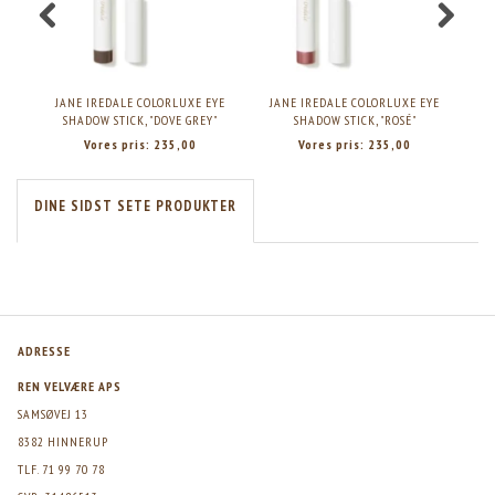
JANE IREDALE COLORLUXE EYE
JANE IREDALE COLORLUXE EYE
J
SHADOW STICK, "DOVE GREY"
SHADOW STICK, "ROSÉ"
Vores pris:
235,00
Vores pris:
235,00
DINE SIDST SETE PRODUKTER
ADRESSE
REN VELVÆRE APS
SAMSØVEJ 13
8382 HINNERUP
TLF. 71 99 70 78