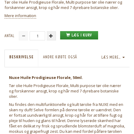
Tør olie Huile Prodigieuse Florale, Multi purpose tør olie nærer og
forskønner ansigt, krop og hår med 7 dyrebare botaniske olier.
Mere information
LÆG I KURV
ANTAL
BESKRIVELSE
ANDRE KØBTE OGSÅ
LÆS MERE...
Nuxe Huile Prodigieuse Florale, 50ml.
Tør olie Huile Prodigieuse Florale, Multi purpose tør olie nærer
og forskønner ansigt, krop og hår med 7 dyrebare botaniske
olier.
Nu findes den multifunktionelle og kult tørolie fra NUXE med en
skøn ny duft! Selve formlen på denne tørolie er uændret. Den
er fortsat uundværlig til ansigt, krop og hår for at tilføre fugt og
pleje til huden og glans til håret. Denne lyserøde skønhed har
fået en delikat ny frisk og sprudlende blomsterduft af magnolia,
moskus og grapefrugt zest. Du kan med fordel påføre tørolien