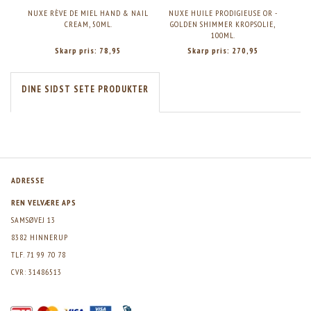
NUXE RÈVE DE MIEL HAND & NAIL
NUXE HUILE PRODIGIEUSE OR -
N
CREAM, 50ML.
GOLDEN SHIMMER KROPSOLIE,
GOLD
100ML.
Skarp pris:
78,95
Skarp pris:
270,95
DINE SIDST SETE PRODUKTER
ADRESSE
REN VELVÆRE APS
SAMSØVEJ 13
8382 HINNERUP
TLF. 71 99 70 78
CVR: 31486513