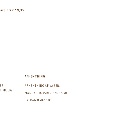
FLUORFRI, 50ML.
arp pris:
59,95
Skarp pris:
47,83
Skarp pris:
59,61
Vores pris:
11
AFHENTNING
GER
AFHENTNING AF VARER:
DT MULIGT
MANDAG-TORSDAG 8.30-15.30
FREDAG. 8.30-15.00