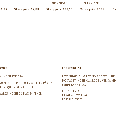
BUCKTHORN
CREAM, 30ML.
01,83
Skarp pris:
65,88
Skarp pris:
107,93
Vores pris:
87,95
Sk
RVICE
FORSENDELSE
KUNDESERVICE PÅ
LEVERINGSTID 1-3 HVERDAGE. BESTILLIN
MODTAGET INDEN KL. 15.00 BLIVER SÅ VI
 70 78 MELLEM 11.00-13.00 ELLER PÅ CHAT
SENDT SAMME DAG
RDRE@REN-VELVAERE.DK
BETINGELSER
SVARES INDENFOR MAX 24 TIMER
FRAGT & LEVERING
FORTRYD KØBET