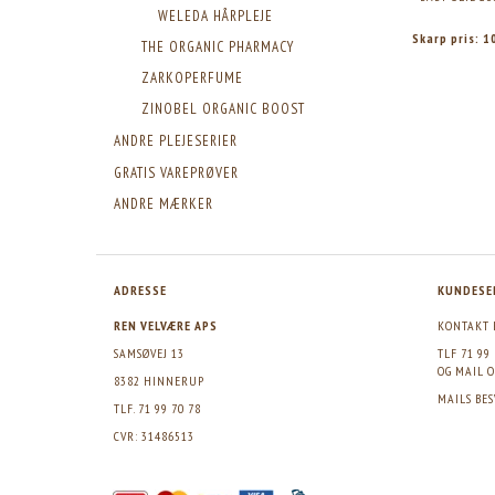
WELEDA HÅRPLEJE
Skarp pris:
1
THE ORGANIC PHARMACY
ZARKOPERFUME
ZINOBEL ORGANIC BOOST
ANDRE PLEJESERIER
GRATIS VAREPRØVER
ANDRE MÆRKER
ADRESSE
KUNDESE
REN VELVÆRE APS
KONTAKT 
SAMSØVEJ 13
TLF 71 99
OG MAIL
O
8382 HINNERUP
MAILS BE
TLF. 71 99 70 78
CVR: 31486513