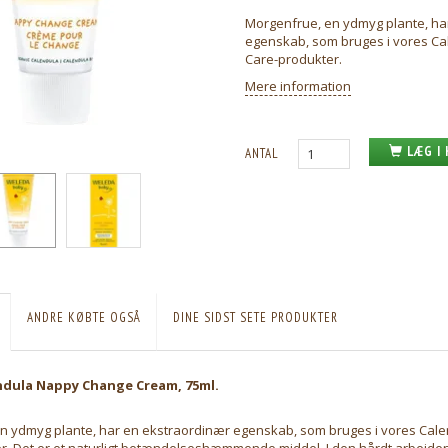
Morgenfrue, en ydmyg plante, ha
egenskab, som bruges i vores C
Care-produkter.
Mere information
LÆG I
ANTAL
ANDRE KØBTE OGSÅ
DINE SIDST SETE PRODUKTER
ndula Nappy Change Cream, 75ml.
n ydmyg plante, har en ekstraordinær egenskab, som bruges i vores Cal
r. Det er et naturligt betændelseshæmmende middel. I den hårdt arbejd