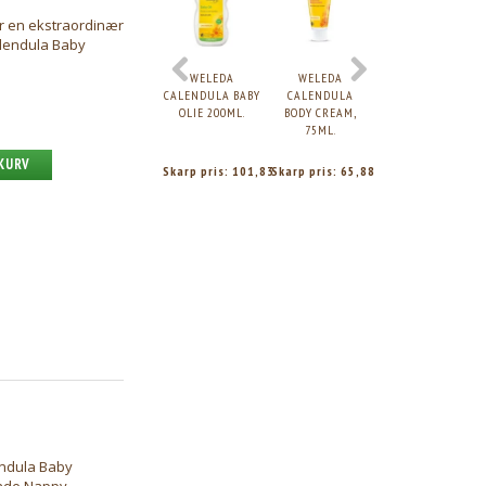
r en ekstraordinær
alendula Baby
WELEDA
WELEDA
WELEDA BODY
CALENDULA BABY
CALENDULA
OIL REVITALISING
OLIE 200ML.
BODY CREAM,
SEA BUCKTHORN
75ML.
 KURV
Skarp pris:
101,83
Skarp pris:
65,88
Skarp pris:
107,9
endula Baby
ende Nappy