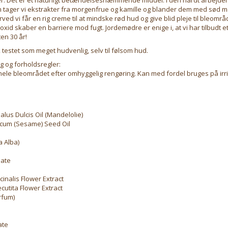
tager vi ekstrakter fra morgenfrue og kamille og blander dem med sød m
ved vi får en rig creme til at mindske rød hud og give blid pleje til bleomr
koxid skaber en barriere mod fugt. Jordemødre er enige i, at vi har tilbudt 
en 30 år!
testet som meget hudvenlig, selv til følsom hud.
g og forholdsregler:
ele bleområdet efter omhyggelig rengøring. Kan med fordel bruges på irr
lus Dulcis Oil (Mandelolie)
cum (Sesame) Seed Oil
 Alba)
eate
cinalis Flower Extract
utita Flower Extract
rfum)
ate