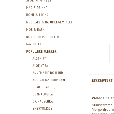
SPORT & FITNESS
MAD & DRIKKE
HOME & LIVING
MEDICARE & NATURLÆGEMIDLER
MOR & BARN
NONFOOD PRODUKTER
GAVEIDEER
POPULÆRE MÆRKER
ALGENIST
ALOE VERA
ANNEMARIE BORLIND
AUSTRALIAN BODYCARE
BESKRIVELSE
BEAUTE PACIFIQUE
DERMALOGICA
Weleda Cale
DR. HAUSCHKA
Numsecreme.
EMBRYOLISSE
Morgenfrue, e
Care-produkte