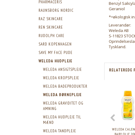
PHARMACERIS
Benzyl Salicyl
Geraniol
RAUNSBORG NORDIC
*=økologisk i
RAZ SKINCARE
Leverandør:
REN SKINCARE
Weleda AB
S-11823 STO
RUDOLPH CARE
Oprindelsesla
SARD KOPENHAGEN
Tyskland.
SAVE MY FACE PUDE
WELEDA HUDPLEJE
WELEDA ANSIGTSPLEJE
RELATEREDE 
WELEDA KROPSPLEJE
WELEDA BADEPRODUKTER
WELEDA BØRNEPLEJE
WELEDA GRAVIDITET OG
AMNING
WELEDA HUDPLEJE TIL
MÆND
WELEDA CALE
WELEDA TANDPLEJE
BABY OLIE 20