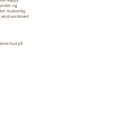
andel- og
ådet. Hudvenlig
et ekstraordinært
iteret hud på