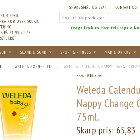
SPØRGSMÅL OG SVAR
KONTAKT OS
 KUN 29KR.
 FRA KØB OVER 500KR.
VERING
Fri
Fragt fra kun 29kr. Fri Fragt v. k
S PÅ 71 99 70 78
RETURRET
EUP
SLANK & SUND
SPORT & FITNESS
MAD & DRIKKE
E
WELEDA BØRNEPLEJE
WELEDA CALENDULA NAPPY CHANGE CREAM
FRA:
WELEDA
Weleda Calendu
Nappy Change 
75ml.
Skarp pris:
65,83