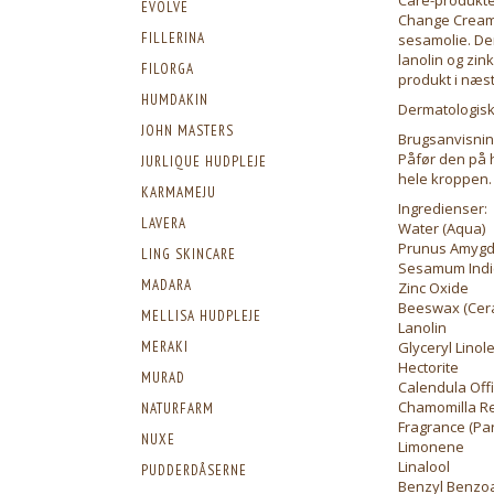
EVOLVE
Change Cream 
FILLERINA
sesamolie. Der
lanolin og zin
FILORGA
produkt i næst
HUMDAKIN
Dermatologisk 
JOHN MASTERS
Brugsanvisnin
Påfør den på h
JURLIQUE HUDPLEJE
hele kroppen.
KARMAMEJU
Ingredienser:
LAVERA
Water (Aqua)
Prunus Amygda
LING SKINCARE
Sesamum Indi
MADARA
Zinc Oxide
Beeswax (Cera
MELLISA HUDPLEJE
Lanolin
Glyceryl Linol
MERAKI
Hectorite
MURAD
Calendula Offi
Chamomilla Rec
NATURFARM
Fragrance (Pa
NUXE
Limonene
Linalool
PUDDERDÅSERNE
Benzyl Benzo