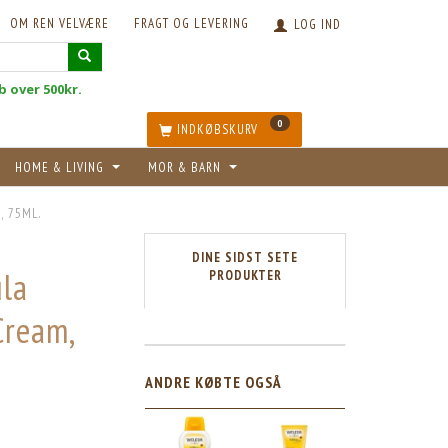
OM REN VELVÆRE
FRAGT OG LEVERING
LOG IND
øb over 500kr.
0
INDKØBSKURV
HOME & LIVING
MOR & BARN
, 75ML.
DINE SIDST SETE
la
PRODUKTER
Cream,
ANDRE KØBTE OGSÅ