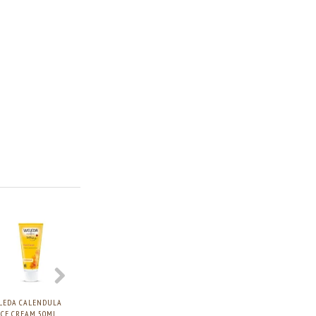
LEDA CALENDULA
WELEDA
WELEDA CALENDULA
WELEDA DERMA 
ACE CREAM 50ML.
BØRNETANDPASTA
SOAP, 100G.
CHANGE CREAM, 