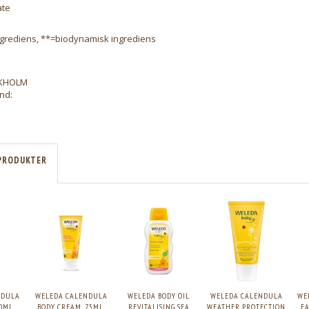
ate
ngrediens, **=biodynamisk ingrediens
CKHOLM
nd:
PRODUKTER
NDULA
WELEDA CALENDULA
WELEDA BODY OIL
WELEDA CALENDULA
WE
0ML.
BODY CREAM, 75ML.
REVITALISING SEA
WEATHER PROTECTION
F