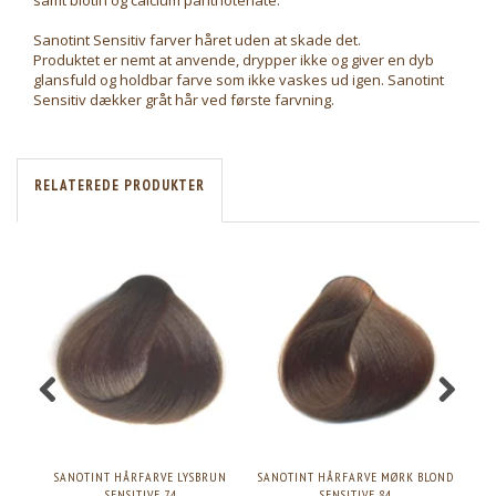
samt biotin og calcium panthotenate.
Sanotint Sensitiv farver håret uden at skade det.
Produktet er nemt at anvende, drypper ikke og giver en dyb
glansfuld og holdbar farve som ikke vaskes ud igen. Sanotint
Sensitiv dækker gråt hår ved første farvning.
RELATEREDE PRODUKTER
SANOTINT HÅRFARVE LYSBRUN
SANOTINT HÅRFARVE MØRK BLOND
SANO
SENSITIVE 74
SENSITIVE 84