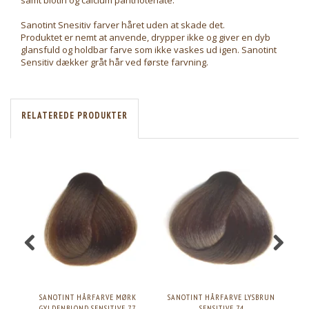
samt biotin og calcium panthotenate.
Sanotint Snesitiv farver håret uden at skade det.
Produktet er nemt at anvende, drypper ikke og giver en dyb
glansfuld og holdbar farve som ikke vaskes ud igen. Sanotint
Sensitiv dækker gråt hår ved første farvning.
RELATEREDE PRODUKTER
SANOTINT HÅRFARVE MØRK
SANOTINT HÅRFARVE LYSBRUN
SAN
GYLDENBLOND SENSITIVE 77
SENSITIVE 74