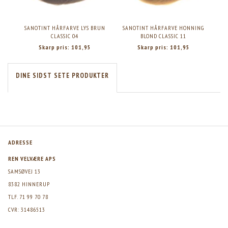
SANOTINT HÅRFARVE LYS BRUN
SANOTINT HÅRFARVE HONNING
S
CLASSIC 04
BLOND CLASSIC 11
Skarp pris:
101,95
Skarp pris:
101,95
DINE SIDST SETE PRODUKTER
ADRESSE
REN VELVÆRE APS
SAMSØVEJ 13
8382 HINNERUP
TLF. 71 99 70 78
CVR: 31486513