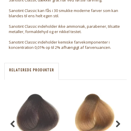
Sanotint Classic dækker gråt hår ved første farvning.
Sanotint Classic kan fås i 30 smukke moderne farver som kan
blandes til ens helt egen stil.
Sanotint Classic indeholder ikke ammoniak, parabener, tilsatte
metaller, formaldehyd og er nikkel testet.
Sanotint Classic indeholder kemiske farvekomponenter i
koncentration 0,01% op til 2% afhængigt af farvenuancen.
RELATEREDE PRODUKTER