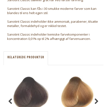
Sanotint Classic dækker gråt hår ved første farvning.
Sanotint Classic kan fås i 30 smukke moderne farver som kan
blandes til ens helt egen stil.
Sanotint Classic indeholder ikke ammoniak, parabener, tilsatte
metaller, formaldehyd og er nikkel testet.
Sanotint Classic indeholder kemiske farvekomponenter i
koncentration 0,01% op til 2% afhængigt af farvenuancen.
RELATEREDE PRODUKTER