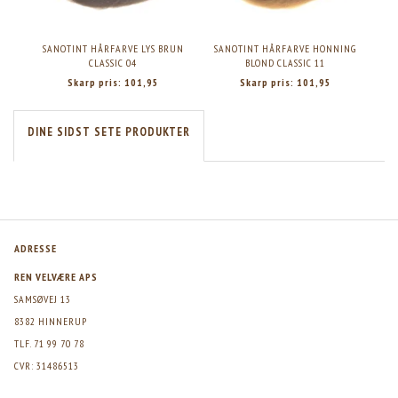
SANOTINT HÅRFARVE LYS BRUN
SANOTINT HÅRFARVE HONNING
S
CLASSIC 04
BLOND CLASSIC 11
Skarp pris:
101,95
Skarp pris:
101,95
DINE SIDST SETE PRODUKTER
ADRESSE
REN VELVÆRE APS
SAMSØVEJ 13
8382 HINNERUP
TLF. 71 99 70 78
CVR: 31486513