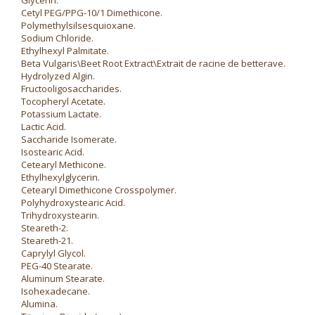
Glycerin.
Cetyl PEG/PPG-10/1 Dimethicone.
Polymethylsilsesquioxane.
Sodium Chloride.
Ethylhexyl Palmitate.
Beta Vulgaris\Beet Root Extract\Extrait de racine de betterave.
Hydrolyzed Algin.
Fructooligosaccharides.
Tocopheryl Acetate.
Potassium Lactate.
Lactic Acid.
Saccharide Isomerate.
Isostearic Acid.
Cetearyl Methicone.
Ethylhexylglycerin.
Cetearyl Dimethicone Crosspolymer.
Polyhydroxystearic Acid.
Trihydroxystearin.
Steareth-2.
Steareth-21.
Caprylyl Glycol.
PEG-40 Stearate.
Aluminum Stearate.
Isohexadecane.
Alumina.