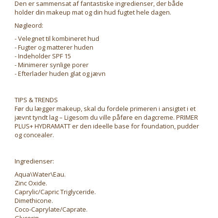
Den er sammensat af fantastiske ingredienser, der både
holder din makeup mat og din hud fugtet hele dagen.
Nøgleord:
- Velegnet til kombineret hud
- Fugter og matterer huden
- Indeholder SPF 15
- Minimerer synlige porer
- Efterlader huden glat og jævn
TIPS & TRENDS
Før du lægger makeup, skal du fordele primeren i ansigtet i et
jævnt tyndt lag – Ligesom du ville påføre en dagcreme. PRIMER
PLUS+ HYDRAMATT er den ideelle base for foundation, pudder
og concealer.
Ingredienser:
Aqua\Water\Eau.
Zinc Oxide.
Caprylic/Capric Triglyceride.
Dimethicone.
Coco-Caprylate/Caprate.