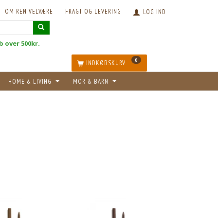
OM REN VELVÆRE
FRAGT OG LEVERING
LOG IND
øb over 500kr.
0
INDKØBSKURV
HOME & LIVING
MOR & BARN