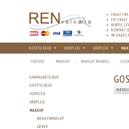
FRAGT FRA
FRI FRAGT
HURTIG LE
KONTAKT O
90 DAGES 
KOSTTILSKUD
HUDPLEJE
HÅRPLEJE
MAK
FORSIDE
MAKEUP
MAKEUP BRANDS
GOS
GOS
KAMPAGNETILBUD
KOSTTILSKUD
MÆRKE
HUDPLEJE
HÅRPLEJE
MAKEUP
ANSIGTSMAKEUP
LÆBER