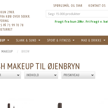
SPØRGSMÅL OG SVAR
KONTAKT OS
 KUN 29KR.
 FRA KØB OVER 500KR.
VERING
Fri
Fragt fra kun 29kr. Fri Fragt v. k
S PÅ 71 99 70 78
RETURRET
EUP
SLANK & SUND
SPORT & FITNESS
MAD & DRIKKE
H MAKEUP
BROW
H MAKEUP TIL ØJENBRYN
R
INDHOLD
PRISNIVEAU