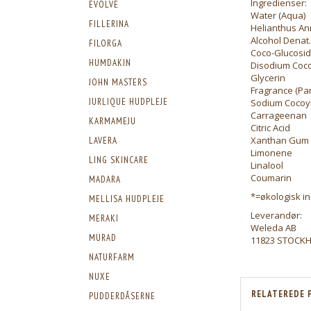
Ingredienser:
EVOLVE
Water (Aqua)
FILLERINA
Helianthus An
Alcohol Denat.
FILORGA
Coco-Glucosi
HUMDAKIN
Disodium Coco
Glycerin
JOHN MASTERS
Fragrance (Pa
JURLIQUE HUDPLEJE
Sodium Cocoy
Carrageenan
KARMAMEJU
Citric Acid
Xanthan Gum
LAVERA
Limonene
LING SKINCARE
Linalool
Coumarin
MADARA
*=økologisk i
MELLISA HUDPLEJE
Leverandør:
MERAKI
Weleda AB
MURAD
11823 STOCK
NATURFARM
NUXE
RELATEREDE 
PUDDERDÅSERNE