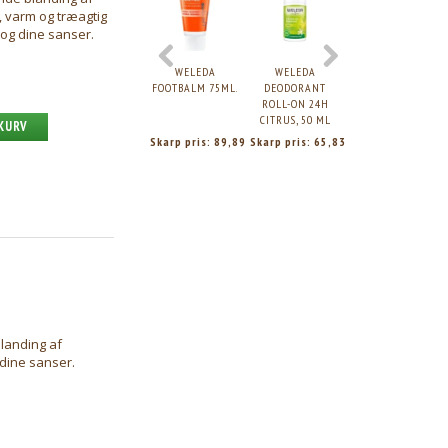
, varm og træagtig
g og dine sanser.
WELEDA
WELEDA
WELEDA SKIN
FOOTBALM 75ML.
DEODORANT
FOOD BODY
ROLL-ON 24H
LOTION, 250ML.
CITRUS, 50 ML
 KURV
Skarp pris:
89,89
Skarp pris:
65,83
Skarp pris:
118,8
blanding af
 dine sanser.