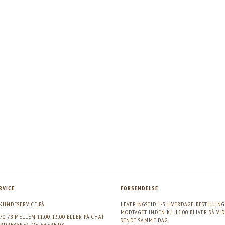
RVICE
FORSENDELSE
KUNDESERVICE PÅ
LEVERINGSTID 1-3 HVERDAGE. BESTILLIN
MODTAGET INDEN KL. 15.00 BLIVER SÅ VI
 70 78 MELLEM 11.00-13.00 ELLER PÅ CHAT
SENDT SAMME DAG
RDRE@REN-VELVAERE.DK