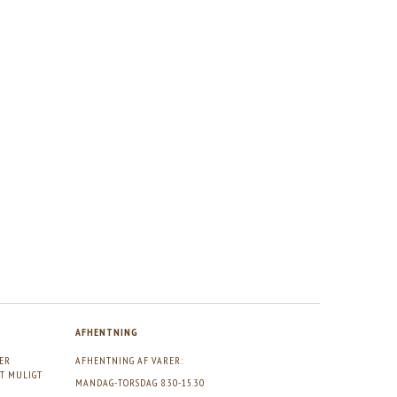
AFHENTNING
GER
AFHENTNING AF VARER:
DT MULIGT
MANDAG-TORSDAG 8.30-15.30