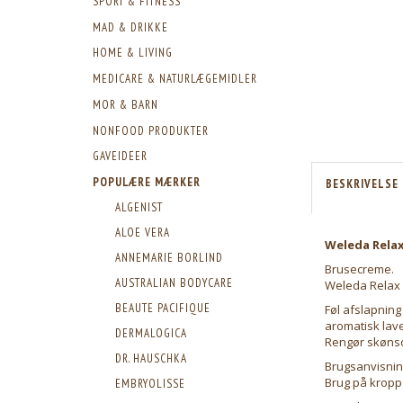
SPORT & FITNESS
MAD & DRIKKE
HOME & LIVING
MEDICARE & NATURLÆGEMIDLER
MOR & BARN
NONFOOD PRODUKTER
GAVEIDEER
POPULÆRE MÆRKER
BESKRIVELSE
ALGENIST
ALOE VERA
Weleda Relax
ANNEMARIE BORLIND
Brusecreme.
AUSTRALIAN BODYCARE
Weleda Relax
BEAUTE PACIFIQUE
Føl afslapning
aromatisk lave
DERMALOGICA
Rengør skønso
DR. HAUSCHKA
Brugsanvisnin
Brug på kroppe
EMBRYOLISSE