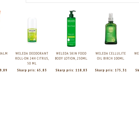
BALM
WELEDA DEODORANT
WELEDA SKIN FOOD
WELEDA CELLULITE
WE
ROLL-ON 24H CITRUS,
BODY LOTION, 250ML.
OIL BIRCH 100ML.
50 ML
9,89
Skarp pris:
65,83
Skarp pris:
118,83
Skarp pris:
175,31
Sk