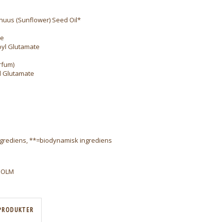
nuus (Sunflower) Seed Oil*
de
yl Glutamate
rfum)
l Glutamate
ngrediens, **=biodynamisk ingrediens
HOLM
PRODUKTER