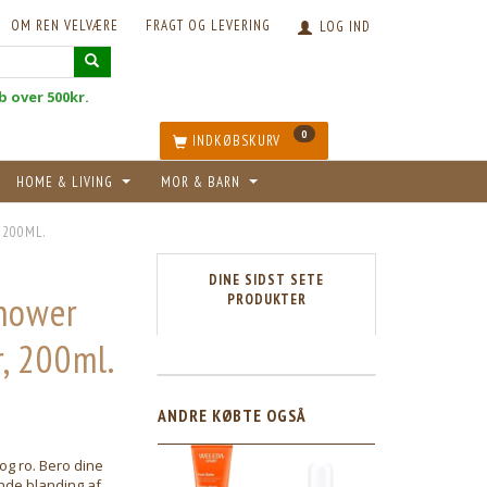
OM REN VELVÆRE
FRAGT OG LEVERING
LOG IND
øb over 500kr.
0
INDKØBSKURV
HOME & LIVING
MOR & BARN
 200ML.
DINE SIDST SETE
hower
PRODUKTER
, 200ml.
ANDRE KØBTE OGSÅ
 og ro. Bero dine
nde blanding af