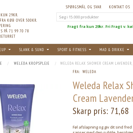
SPØRGSMÅL OG SVAR
KONTAKT OS
 KUN 29KR.
 FRA KØB OVER 500KR.
VERING
Fri
Fragt fra kun 29kr. Fri Fragt v. k
S PÅ 71 99 70 78
RETURRET
EUP
SLANK & SUND
SPORT & FITNESS
MAD & DRIKKE
E
WELEDA KROPSPLEJE
WELEDA RELAX SHOWER CREAM LAVENDER,
FRA:
WELEDA
Weleda Relax S
Cream Lavender
Skarp pris:
71,68
Føl afslapning og giv dit sind fred
sanser med den subtile, berolige