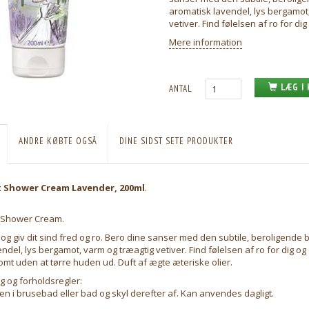
aromatisk lavendel, lys bergamot
vetiver. Find følelsen af ro for di
Mere information
LÆG I
ANTAL
ANDRE KØBTE OGSÅ
DINE SIDST SETE PRODUKTER
 Shower Cream Lavender, 200ml
.
 Shower Cream.
 og giv dit sind fred og ro. Bero dine sanser med den subtile, beroligende 
ndel, lys bergamot, varm og træagtig vetiver. Find følelsen af ro for dig og
mt uden at tørre huden ud. Duft af ægte æteriske olier.
g og forholdsregler:
n i brusebad eller bad og skyl derefter af. Kan anvendes dagligt.