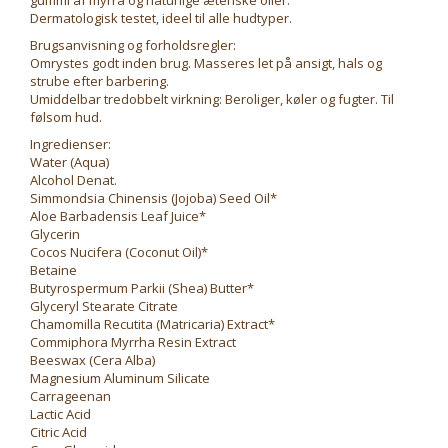
gummi af myrra og naturlige æteriske olier.
Dermatologisk testet, ideel til alle hudtyper.
Brugsanvisning og forholdsregler:
Omrystes godt inden brug. Masseres let på ansigt, hals og
strube efter barbering.
Umiddelbar tredobbelt virkning: Beroliger, køler og fugter. Til
følsom hud.
Ingredienser:
Water (Aqua)
Alcohol Denat.
Simmondsia Chinensis (Jojoba) Seed Oil*
Aloe Barbadensis Leaf Juice*
Glycerin
Cocos Nucifera (Coconut Oil)*
Betaine
Butyrospermum Parkii (Shea) Butter*
Glyceryl Stearate Citrate
Chamomilla Recutita (Matricaria) Extract*
Commiphora Myrrha Resin Extract
Beeswax (Cera Alba)
Magnesium Aluminum Silicate
Carrageenan
Lactic Acid
Citric Acid