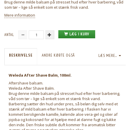
Brug denne milde balsam på stresset hud efter hver barbering, våd
som tør – lige så enkelt som et stænk frisk vand.
Mere information
LÆG I KURV
ANTAL
BESKRIVELSE
ANDRE KØBTE OGSÅ
LÆS MERE...
Weleda After Shave Balm, 100ml.
Aftershave balsam.
Weleda After Shave Balm.
Brug denne milde balsam på stresset hud efter hver barbering,
våd som tør – lige så enkelt som et stænk frisk vand.
Barbering sætter din hud under pres, så beløn dig selv med et
stænk af mild balsam efter hver barbering. I flasken har vi
kommet beroligende kamille, kølende aloe vera-gel og olier af
jojoba og kokosnød for at hjælpe med at danne fugt og lukke
den inde. Den friske subtile duft kommer fra aromatisk bitter