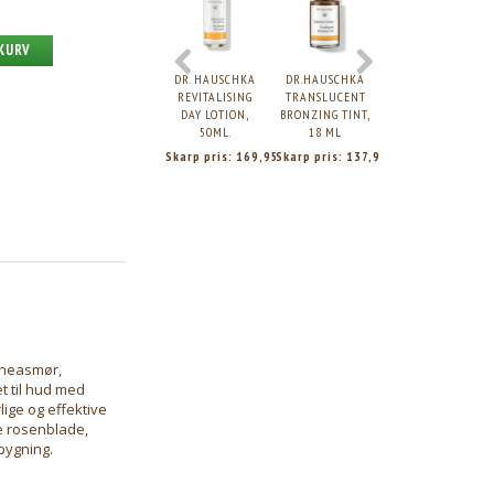
 KURV
DR. HAUSCHKA
DR.HAUSCHKA
DR. HAUSCHKA
REVITALISING
TRANSLUCENT
DAILY
DAY LOTION,
BRONZING TINT,
HYDRATING EYE
50ML.
18 ML
CREAM, 12,5 ML
Skarp pris:
169,95
Skarp pris:
137,95
Skarp pris:
211,9
 Sheasmør,
t til hud med
ige og effektive
e rosenblade,
bygning.