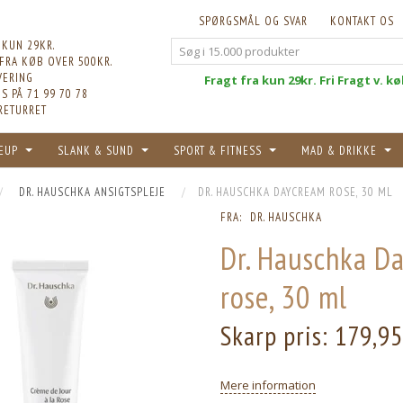
SPØRGSMÅL OG SVAR
KONTAKT OS
 KUN 29KR.
 FRA KØB OVER 500KR.
VERING
Fri
Fragt fra kun 29kr. Fri Fragt v. k
S PÅ 71 99 70 78
RETURRET
EUP
SLANK & SUND
SPORT & FITNESS
MAD & DRIKKE
DR. HAUSCHKA ANSIGTSPLEJE
DR. HAUSCHKA DAYCREAM ROSE, 30 ML
FRA:
DR. HAUSCHKA
Dr. Hauschka D
rose, 30 ml
Skarp pris:
179,9
Mere information