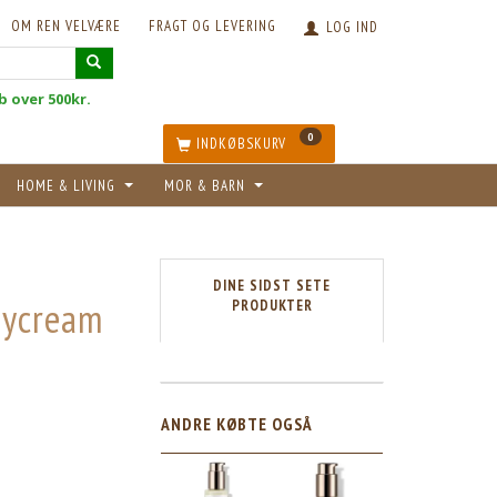
OM REN VELVÆRE
FRAGT OG LEVERING
LOG IND
øb over 500kr.
0
INDKØBSKURV
HOME & LIVING
MOR & BARN
DINE SIDST SETE
aycream
PRODUKTER
5
ANDRE KØBTE OGSÅ