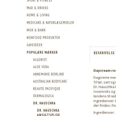
SPORT & FITNESS
MAD & DRIKKE
HOME & LIVING
MEDICARE & NATURLÆGEMIDLER
MOR & BARN
NONFOOD PRODUKTER
GAVEIDEER
POPULÆRE MÆRKER
BESKRIVELSE
ALGENIST
ALOE VERA
Daycream ros
ANNEMARIE BORLIND
Dagcreme med
AUSTRALIAN BODYCARE
Til tør, sart
Dr. Hauschka R
BEAUTE PACIFIQUE
rosenvoks og 
tendens til rø
DERMALOGICA
ingredienser:
DR. HAUSCHKA
der findes i 
DR. HAUSCHKA
Ingredienser:
ANSIGTSPLEJE