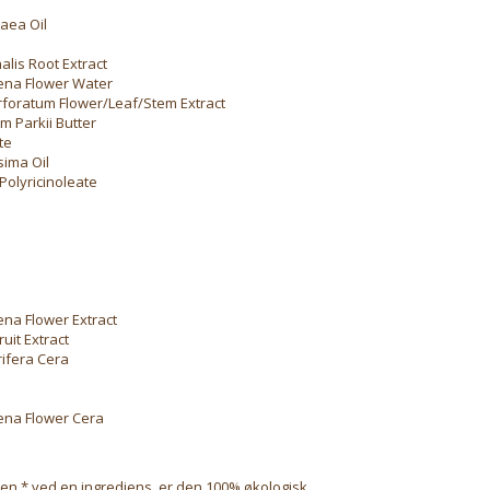
aea Oil
alis Root Extract
na Flower Water
foratum Flower/Leaf/Stem Extract
 Parkii Butter
te
sima Oil
 Polyricinoleate
a Flower Extract
uit Extract
rifera Cera
na Flower Cera
l
 en * ved en ingrediens, er den 100% økologisk