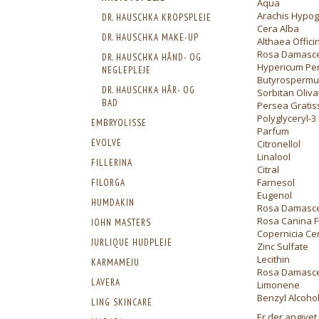
Aqua
Arachis Hypog
DR. HAUSCHKA KROPSPLEJE
Cera Alba
DR. HAUSCHKA MAKE-UP
Althaea Officin
Rosa Damasce
DR. HAUSCHKA HÅND- OG
Hypericum Per
NEGLEPLEJE
Butyrospermum
DR. HAUSCHKA HÅR- OG
Sorbitan Oliva
BAD
Persea Gratis
Polyglyceryl-3
EMBRYOLISSE
Parfum
EVOLVE
Citronellol
Linalool
FILLERINA
Citral
Farnesol
FILORGA
Eugenol
HUMDAKIN
Rosa Damascen
Rosa Canina Fr
JOHN MASTERS
Copernicia Ce
JURLIQUE HUDPLEJE
Zinc Sulfate
Lecithin
KARMAMEJU
Rosa Damasce
LAVERA
Limonene
Benzyl Alcoho
LING SKINCARE
Er der angivet