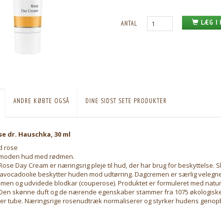
LÆG I
ANTAL
ANDRE KØBTE OGSÅ
DINE SIDST SETE PRODUKTER
e dr. Hauschka, 30 ml
 rose
 og moden hud med rødmen.
ose Day Cream er næringsrig pleje til hud, der har brug for beskyttelse.
avocadoolie beskytter huden mod udtørring. Dagcremen er særlig velegne
dmen og udvidede blodkar (couperose). Produktet er formuleret med naturl
 Den skønne duft og de nærende egenskaber stammer fra 1075 økologisk
hver tube. Næringsrige rosenudtræk normaliserer og styrker hudens genop