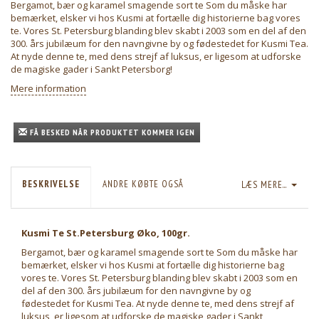
Bergamot, bær og karamel smagende sort te Som du måske har
bemærket, elsker vi hos Kusmi at fortælle dig historierne bag vores
te. Vores St. Petersburg blanding blev skabt i 2003 som en del af den
300. års jubilæum for den navngivne by og fødestedet for Kusmi Tea.
At nyde denne te, med dens strejf af luksus, er ligesom at udforske
de magiske gader i Sankt Petersborg!
Mere information
FÅ BESKED NÅR PRODUKTET KOMMER IGEN
BESKRIVELSE
ANDRE KØBTE OGSÅ
LÆS MERE...
Kusmi Te St.Petersburg Øko, 100gr.
Bergamot, bær og karamel smagende sort te Som du måske har
bemærket, elsker vi hos Kusmi at fortælle dig historierne bag
vores te. Vores St. Petersburg blanding blev skabt i 2003 som en
del af den 300. års jubilæum for den navngivne by og
fødestedet for Kusmi Tea. At nyde denne te, med dens strejf af
luksus, er ligesom at udforske de magiske gader i Sankt