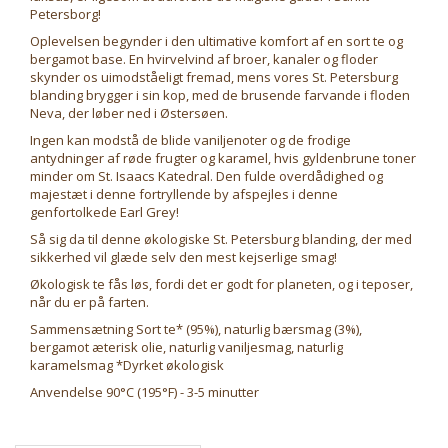
Petersborg!
Oplevelsen begynder i den ultimative komfort af en sort te og
bergamot base. En hvirvelvind af broer, kanaler og floder
skynder os uimodståeligt fremad, mens vores St. Petersburg
blanding brygger i sin kop, med de brusende farvande i floden
Neva, der løber ned i Østersøen.
Ingen kan modstå de blide vaniljenoter og de frodige
antydninger af røde frugter og karamel, hvis gyldenbrune toner
minder om St. Isaacs Katedral. Den fulde overdådighed og
majestæt i denne fortryllende by afspejles i denne
genfortolkede Earl Grey!
Så sig da til denne økologiske St. Petersburg blanding, der med
sikkerhed vil glæde selv den mest kejserlige smag!
Økologisk te fås løs, fordi det er godt for planeten, og i teposer,
når du er på farten.
Sammensætning Sort te* (95%), naturlig bærsmag (3%),
bergamot æterisk olie, naturlig vaniljesmag, naturlig
karamelsmag *Dyrket økologisk
Anvendelse 90°C (195°F) - 3-5 minutter