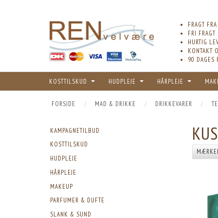
FRAGT FRA
FRI FRAGT
HURTIG LE
KONTAKT O
90 DAGES 
KOSTTILSKUD
HUDPLEJE
HÅRPLEJE
MAK
FORSIDE
MAD & DRIKKE
DRIKKEVARER
TE
KUS
KAMPAGNETILBUD
KOSTTILSKUD
MÆRKE
HUDPLEJE
HÅRPLEJE
MAKEUP
PARFUMER & DUFTE
SLANK & SUND