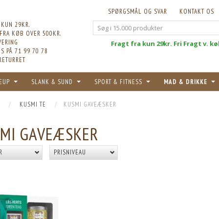
SPØRGSMÅL OG SVAR
KONTAKT OS
 KUN 29KR.
 FRA KØB OVER 500KR.
VERING
Fri
Fragt fra kun 29kr. Fri Fragt v. k
S PÅ 71 99 70 78
RETURRET
EUP
SLANK & SUND
SPORT & FITNESS
MAD & DRIKKE
KUSMI TE
KUSMI GAVEÆSKER
MI GAVEÆSKER
R
PRISNIVEAU