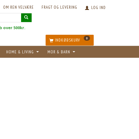
OM REN VELVÆRE
FRAGT OG LEVERING
LOG IND
øb over 500kr.
0
INDKØBSKURV
HOME & LIVING
MOR & BARN