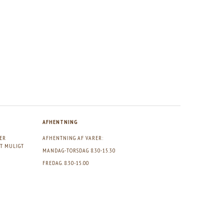
AFHENTNING
GER
AFHENTNING AF VARER:
DT MULIGT
MANDAG-TORSDAG 8.30-15.30
FREDAG. 8.30-15.00