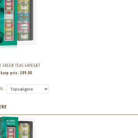
I GREEN TEAS GAVESÆT
Skarp pris:
189,00
G:
ÆRE