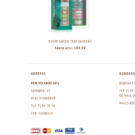
KUSMI GREEN TEAS GAVESÆT
Skarp pris:
189,00
ADRESSE
KUNDESE
REN VELVÆRE APS
KONTAKT 
SAMSØVEJ 13
TLF 71 99
OG MAIL
O
8382 HINNERUP
MAILS BE
TLF. 71 99 70 78
CVR: 31486513