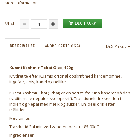
Mere information
LÆG I KURV
ANTAL
BESKRIVELSE
ANDRE KØBTE OGSÅ
LÆS MERE...
Kusmi Kashmir Tchai Øko, 100g.
Krydret te efter Kusmis original opskrift med kardemomme,
ingefær, anis, kanel og nellike.
Kusmi Kashmir Chai (Tchai) er en sort te fra Kina baseret på den
traditionelle nepalesiske opskrift. Traditionelt drikkes den i
Indien og Nepal med mælk og sukker. En ideel drik efter
måltider.
Medium te.
Trækketid 3-4 min ved vandtemperatur 85-90oC.
Ingredienser: