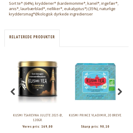
Sort te* (64%), krydderier* (kardemomme*, kanel*, ingefær*,
anis*, laurbærblad*, nelliker*, eukalyptus*) (35%), naturlige
kryddersmag*Økologisk dyrkede ingredienser
RELATEREDE PRODUKTER
KUSMI TSAREVNA JULETE 2025 Ø,
KUSMI PRINCE VLADIMIR, 20 BREVE.
120GR.
Vores pris:
169,00
Skarp pris:
90,10