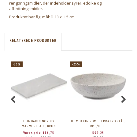
rengøringsmidler, der indeholder syrer, eddike og
affedtningsmidler.
Produktet har flg. mål: D 13 x H 5 cm
RELATEREDE PRODUKTER
-25%
-25%
-2
HUMDAKIN NORDBY
HUMDAKIN ROME TERRAZZO SKÅL,
H
MARMORPLADE, BRUN
RØD/BEIGE
Vores pris:
156,75
599,25