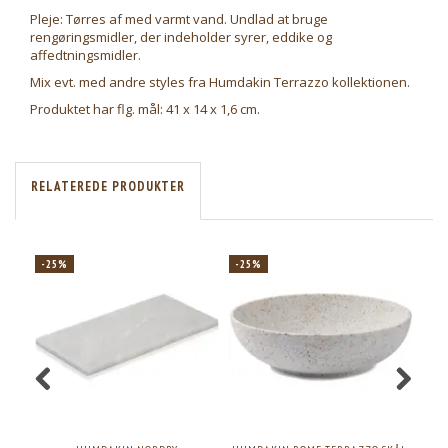
Pleje: Tørres af med varmt vand. Undlad at bruge
rengøringsmidler, der indeholder syrer, eddike og
affedtningsmidler.
Mix evt. med andre styles fra Humdakin Terrazzo kollektionen.
Produktet har flg. mål: 41 x 14 x 1,6 cm.
RELATEREDE PRODUKTER
-25%
-25%
-2