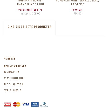
HUMDAKIN NORDBY
HUMDAKIN ROME TERRAZZO SKÅL,
H
MARMORPLADE, BRUN
RØD/BEIGE
Vores pris:
156,75
599,25
Vejl. pris:
209,00
799,00
DINE SIDST SETE PRODUKTER
ADRESSE
REN VELVÆRE APS
SAMSØVEJ 13
8382 HINNERUP
TLF. 71 99 70 78
CVR: 31486513