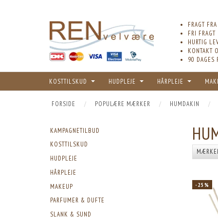
FRAGT FRA
FRI FRAGT
HURTIG LE
KONTAKT O
90 DAGES 
KOSTTILSKUD
HUDPLEJE
HÅRPLEJE
MAK
FORSIDE
POPULÆRE MÆRKER
HUMDAKIN
HUM
KAMPAGNETILBUD
KOSTTILSKUD
MÆRKE
HUDPLEJE
HÅRPLEJE
-25%
MAKEUP
PARFUMER & DUFTE
SLANK & SUND