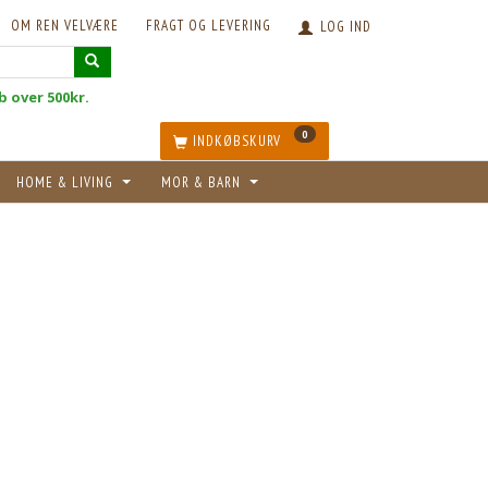
OM REN VELVÆRE
FRAGT OG LEVERING
LOG IND
øb over 500kr.
0
INDKØBSKURV
HOME & LIVING
MOR & BARN