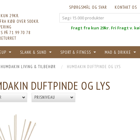
SPØRGSMÅL OG SVAR
KONTAKT OS
 KUN 29KR.
 FRA KØB OVER 500KR.
VERING
Fri
Fragt fra kun 29kr. Fri Fragt v. k
S PÅ 71 99 70 78
RETURRET
EUP
SLANK & SUND
SPORT & FITNESS
MAD & DRIKKE
HUMDAKIN LIVING & TILBEHØR
HUMDAKIN DUFTPINDE OG LYS
DAKIN DUFTPINDE OG LYS
R
PRISNIVEAU