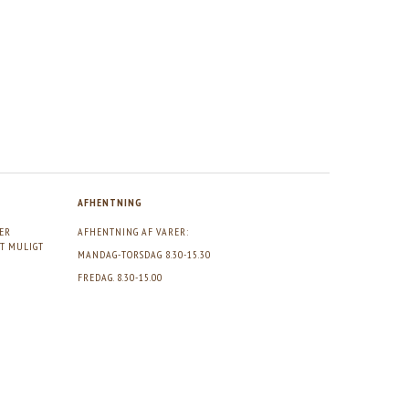
AFHENTNING
GER
AFHENTNING AF VARER:
DT MULIGT
MANDAG-TORSDAG 8.30-15.30
FREDAG. 8.30-15.00