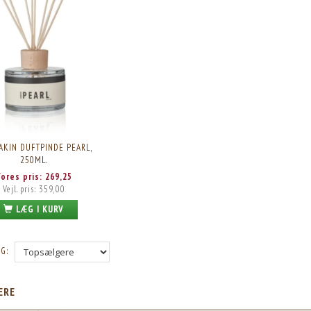
KIN DUFTPINDE PEARL,
250ML.
Vores pris:
269,25
Vejl. pris:
359,00
LÆG I KURV
G:
ÆRE