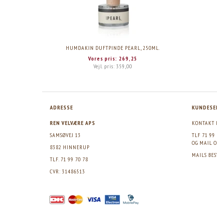
HUMDAKIN DUFTPINDE PEARL, 250ML.
Vores pris:
269,25
Vejl. pris:
359,00
ADRESSE
KUNDESE
REN VELVÆRE APS
KONTAKT 
SAMSØVEJ 13
TLF 71 99
OG MAIL
O
8382 HINNERUP
MAILS BE
TLF. 71 99 70 78
CVR: 31486513
>