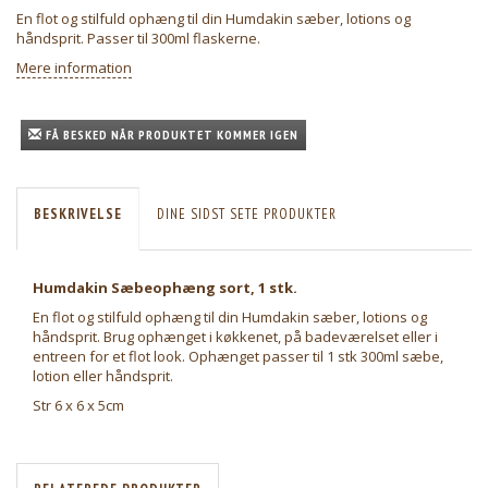
En flot og stilfuld ophæng til din Humdakin sæber, lotions og
håndsprit. Passer til 300ml flaskerne.
Mere information
FÅ BESKED NÅR PRODUKTET KOMMER IGEN
BESKRIVELSE
DINE SIDST SETE PRODUKTER
Humdakin Sæbeophæng sort, 1 stk.
En flot og stilfuld ophæng til din Humdakin sæber, lotions og
håndsprit. Brug ophænget i køkkenet, på badeværelset eller i
entreen for et flot look. Ophænget passer til 1 stk 300ml sæbe,
lotion eller håndsprit.
Str 6 x 6 x 5cm