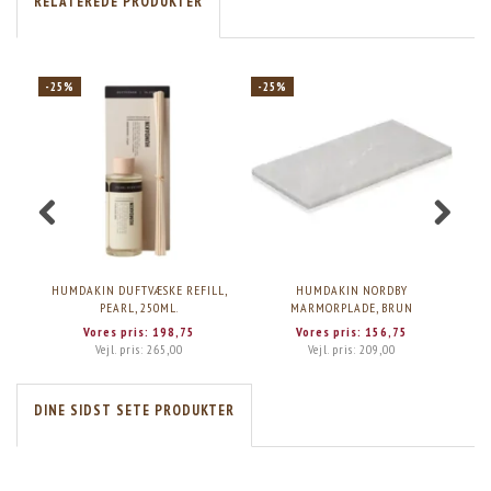
RELATEREDE PRODUKTER
-25%
-25%
-2
HUMDAKIN DUFTVÆSKE REFILL,
HUMDAKIN NORDBY
HUM
PEARL, 250ML.
MARMORPLADE, BRUN
Vores pris:
198,75
Vores pris:
156,75
Vejl. pris:
265,00
Vejl. pris:
209,00
DINE SIDST SETE PRODUKTER