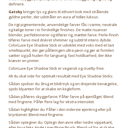
definere.
Gatsby
bringer lys og glans til ethvert look med strålende
gyldne perler, der udstråler en aura af tidløs luksus.
De rigt pigmenterede, anvendelige farver fås i varme, neutrale
og kølige toner i to forskellige finishes. De matte nuancer
blender, perfektionerer og tilfører rig, mættet farve. Perle-finish
tilfører farve med diskret shimmer og subtil til intens dybde.
ColorLuxe Eye Shadow Stick er udviklet med voks med et lavt
smeltepunkt, der gør påføringen ultra-jævn og gør at formlen
sætter sig på huden for langvarig, fast holdbarhed, der ikke
kræver en primer.
ColorLuxe Eye Shadow Stick er vegansk og cruelty-free.
Alt du skal vide for optimalt resultalt med Eye Shadow Sticks:
Sådan spidser du: Brug et blidt tryk og en drejende bevægelse,
spids blyanten for at skabe en kegleform.
Sådan påføres skyggefarve: Påfør farve på øjenlåget. Blend
med fingrene. Påfør flere lag for ekstra intensitet.
Sådan highlighter du: Påfør i den inderste øjenkrog eller på
brynbenet. Blend med fingrene.
Sådan optegner du: Optegn den øvre eller nedre vippekant,
eller brug feks Angle Liner/Brow Brush. Blend ud for at skabe