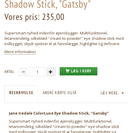
Shadow Stick, "Gatsby"
Vores pris:
235,00
Supersmart nyhed indenfor øjenskygger. Multifunktionel,
letanvendelig, silkeblød "cream-to-powder" eye shadow stick med
indbygget, skjult spidser til at farvelægge, highlighte og definere.
Mere information
LÆG I KURV
ANTAL
BESKRIVELSE
ANDRE KØBTE OGSÅ
LÆS MERE...
Jane Iredale ColorLuxe Eye Shadow Stick, "Gatsby"
Supersmart nyhed indenfor øjenskygger. Multifunktionel,
letanvendelig, silkeblød "cream-to-powder" eye shadow stick
med indbygget, skjult spidser til at farvelægge, highlighte og