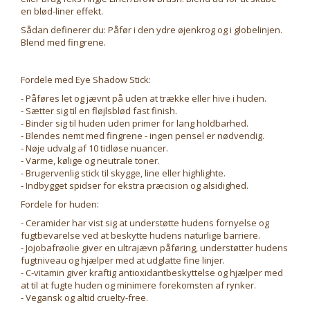
en blød-liner effekt.
Sådan definerer du: Påfør i den ydre øjenkrog og i globelinjen.
Blend med fingrene.
Fordele med Eye Shadow Stick:
- Påføres let og jævnt på uden at trække eller hive i huden.
- Sætter sig til en fløjlsblød fast finish.
- Binder sig til huden uden primer for lang holdbarhed.
- Blendes nemt med fingrene - ingen pensel er nødvendig.
- Nøje udvalg af 10 tidløse nuancer.
- Varme, kølige og neutrale toner.
- Brugervenlig stick til skygge, line eller highlighte.
- Indbygget spidser for ekstra præcision og alsidighed.
Fordele for huden:
- Ceramider har vist sig at understøtte hudens fornyelse og
fugtbevarelse ved at beskytte hudens naturlige barriere.
- Jojobafrøolie giver en ultrajævn påføring, understøtter hudens
fugtniveau og hjælper med at udglatte fine linjer.
- C-vitamin giver kraftig antioxidantbeskyttelse og hjælper med
at til at fugte huden og minimere forekomsten af rynker.
- Vegansk og altid cruelty-free.