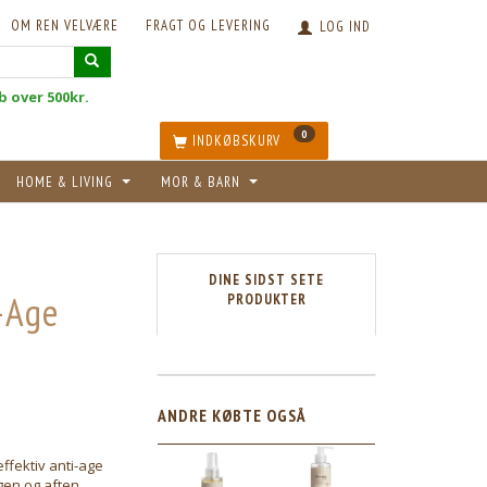
OM REN VELVÆRE
FRAGT OG LEVERING
LOG IND
øb over 500kr.
0
INDKØBSKURV
HOME & LIVING
MOR & BARN
DINE SIDST SETE
-Age
PRODUKTER
ANDRE KØBTE OGSÅ
ffektiv anti-age
en og aften.