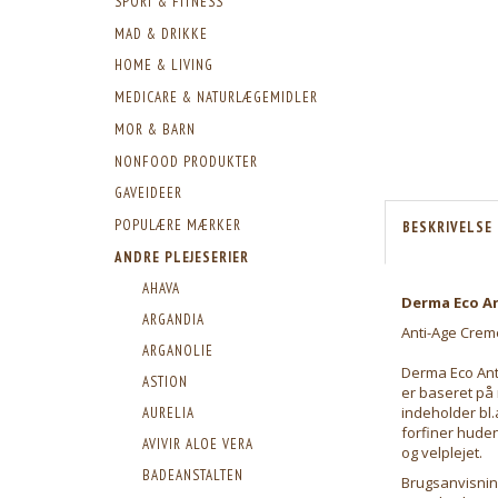
SPORT & FITNESS
MAD & DRIKKE
HOME & LIVING
MEDICARE & NATURLÆGEMIDLER
MOR & BARN
NONFOOD PRODUKTER
GAVEIDEER
POPULÆRE MÆRKER
BESKRIVELSE
ANDRE PLEJESERIER
AHAVA
Derma Eco An
ARGANDIA
Anti-Age Crem
ARGANOLIE
Derma Eco Ant
ASTION
er baseret på 
indeholder bl.
AURELIA
forfiner huden
AVIVIR ALOE VERA
og velplejet.
BADEANSTALTEN
Brugsanvisnin