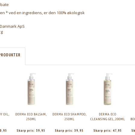
rbate
 en * ved en ingrediens, er den 100% økologisk
r Danmark ApS
rg
PRODUKTER
Y OIL,
DERMA ECO BALSAM,
DERMA ECO SHAMPOO,
DERMA ECO
250ML
250ML
CLEANSING GEL, 200ML
BO
0,95
Skarp pris:
39,95
Skarp pris:
39,95
Skarp pris:
47,95
Sk