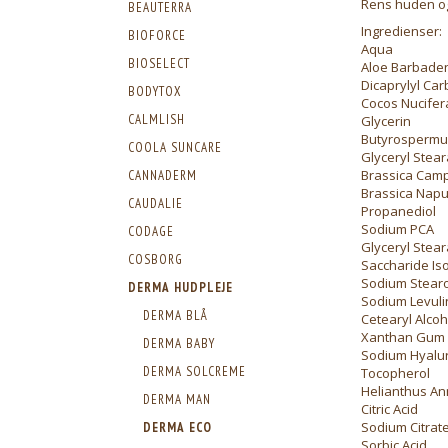
Rens huden og
BEAUTERRA
Ingredienser:
BIOFORCE
Aqua
BIOSELECT
Aloe Barbaden
Dicaprylyl Ca
BODYTOX
Cocos Nucifera
CALMLISH
Glycerin
Butyrospermum
COOLA SUNCARE
Glyceryl Stear
Brassica Camp
CANNADERM
Brassica Napu
CAUDALIE
Propanediol
Sodium PCA
CODAGE
Glyceryl Stear
COSBORG
Saccharide Is
Sodium Stearo
DERMA HUDPLEJE
Sodium Levuli
DERMA BLÅ
Cetearyl Alcoh
Xanthan Gum
DERMA BABY
Sodium Hyalu
DERMA SOLCREME
Tocopherol
Helianthus An
DERMA MAN
Citric Acid
Sodium Citrat
DERMA ECO
Sorbic Acid