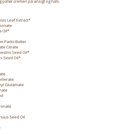
 påfør cremen på ansigt og hals.
sis Leaf Extract*
rbonate
 Oil*
 Parkii Butter
ate Citrate
estris Seed Oil*
s Seed Oil*
ate
omerate
yl Glutamate
nate
ol
ronate
nuus Seed Oil
e