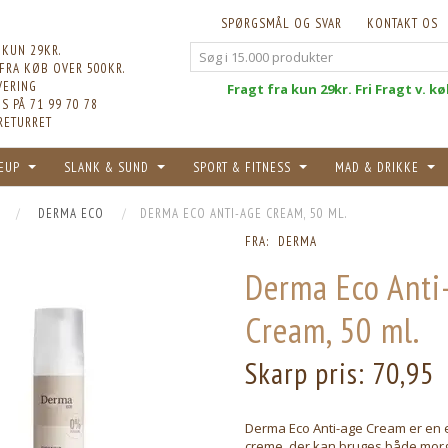
SPØRGSMÅL OG SVAR
KONTAKT OS
 KUN 29KR.
 FRA KØB OVER 500KR.
VERING
Fri
Fragt fra kun 29kr. Fri Fragt v. k
S PÅ 71 99 70 78
RETURRET
EUP
SLANK & SUND
SPORT & FITNESS
MAD & DRIKKE
DERMA ECO
DERMA ECO ANTI-AGE CREAM, 50 ML.
FRA:
DERMA
Derma Eco Anti
Cream, 50 ml.
Skarp pris:
70,95
Derma Eco Anti-age Cream er en e
creme, der kan bruges både morg