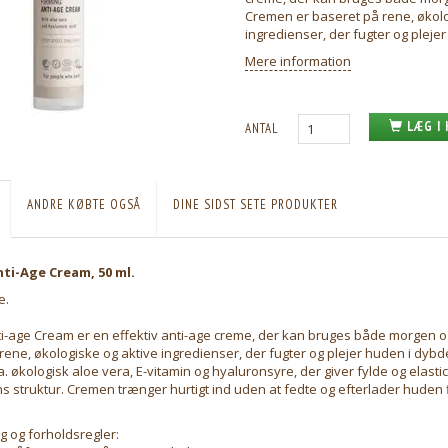
Cremen er baseret på rene, økolo
ingredienser, der fugter og pleje
Mere information
LÆG I
ANTAL
ANDRE KØBTE OGSÅ
DINE SIDST SETE PRODUKTER
ti-Age Cream, 50 ml.
e.
i-age Cream er en effektiv anti-age creme, der kan bruges både morgen 
rene, økologiske og aktive ingredienser, der fugter og plejer huden i dyb
a. økologisk aloe vera, E-vitamin og hyaluronsyre, der giver fylde og elastic
s struktur. Cremen trænger hurtigt ind uden at fedte og efterlader huden f
g og forholdsregler: