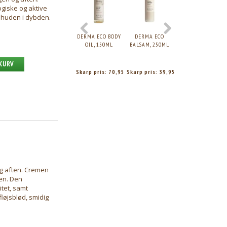
giske og aktive
r huden i dybden.
DERMA ECO BODY
DERMA ECO
DERMA ECO
OIL, 150ML
BALSAM, 250ML
SHAMPOO, 250ML
 KURV
Skarp pris:
70,95
Skarp pris:
39,95
Skarp pris:
39,95
og aften. Cremen
den. Den
itet, samt
løjsblød, smidig