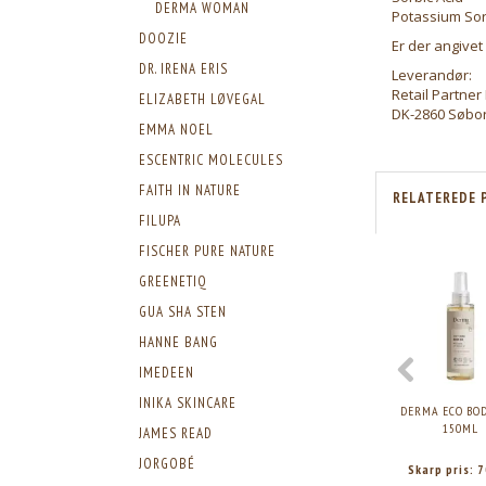
DERMA WOMAN
Potassium So
DOOZIE
Er der angivet
DR. IRENA ERIS
Leverandør:
Retail Partne
ELIZABETH LØVEGAL
DK-2860 Søbo
EMMA NOEL
ESCENTRIC MOLECULES
FAITH IN NATURE
RELATEREDE 
FILUPA
FISCHER PURE NATURE
GREENETIQ
GUA SHA STEN
HANNE BANG
IMEDEEN
INIKA SKINCARE
DERMA ECO BOD
150ML
JAMES READ
JORGOBÉ
Skarp pris:
7