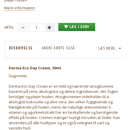
plejer huden.
Mere information
LÆG I KURV
ANTAL
BESKRIVELSE
ANDRE KØBTE OGSÅ
LÆS MERE...
Derma Eco Day Cream, 50ml.
Dagcreme.
Derma Eco Day Cream er en mild og nærende ansigtscreme
baseret på rene, økologiske og aktive ingredienser, der fugter,
beroliger og plejer huden. Ansigtscremen indeholder bl.a.
økologisk kokosolie og aloe vera, der virker fugtgivende og
blødgørende på huden, mens de naturlige antioxidanter E-
vitamin og agurkeekstrakt har en beskyttende og beroligende
effekt på huden. Cremen trænger hurtigt ind uden at fedte. Kan
anvendes på alle hudtyper og er også velegnet til sart og
sensitiv hud.