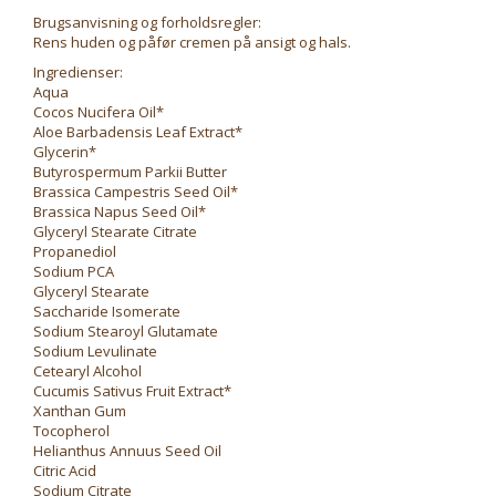
Brugsanvisning og forholdsregler:
Rens huden og påfør cremen på ansigt og hals.
Ingredienser:
Aqua
Cocos Nucifera Oil*
Aloe Barbadensis Leaf Extract*
Glycerin*
Butyrospermum Parkii Butter
Brassica Campestris Seed Oil*
Brassica Napus Seed Oil*
Glyceryl Stearate Citrate
Propanediol
Sodium PCA
Glyceryl Stearate
Saccharide Isomerate
Sodium Stearoyl Glutamate
Sodium Levulinate
Cetearyl Alcohol
Cucumis Sativus Fruit Extract*
Xanthan Gum
Tocopherol
Helianthus Annuus Seed Oil
Citric Acid
Sodium Citrate